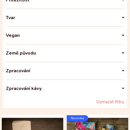
Příležitost
Tvar
Vegan
Země původu
Zpracování
Zpracování kávy
Vymazat filtry
V
Novinka
ý
p