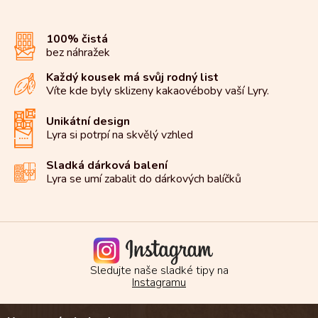
á
d
100% čistá
a
bez náhražek
c
í
Každý kousek má svůj rodný list
p
Víte kde byly sklizeny kakaové
boby vaší Lyry.
r
v
k
Unikátní design
y
Lyra si potrpí na
skvělý vzhled
v
ý
Sladká dárková balení
p
Lyra se umí zabalit do
dárkových balíčků
i
s
u
Sledujte naše sladké tipy na
Instagramu
Z