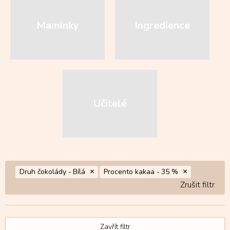
Maminky
Ingredience
Učitelé
Druh čokolády -
Bílá
Procento kakaa -
35 %
Zavřít filtr