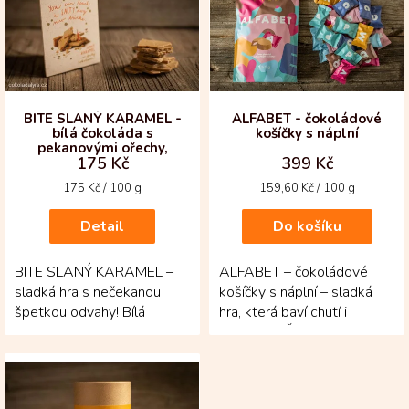
i
s
p
r
o
d
BITE SLANÝ KARAMEL -
ALFABET - čokoládové
bílá čokoláda s
košíčky s náplní
u
pekanovými ořechy,
k
175 Kč
399 Kč
pohankou a slaným
t
karamelem
Měrná
Měrná
175 Kč / 100 g
159,60 Kč / 100 g
ů
cena:
cena:
Detail
Do košíku
BITE SLANÝ KARAMEL –
ALFABET – čokoládové
sladká hra s nečekanou
košíčky s náplní – sladká
špetkou odvahy! Bílá
hra, která baví chutí i
čokoláda z kakaového
nápadem! Čokoládové
másla pocházejícího z
košíčky s různými...
Kolumbie...