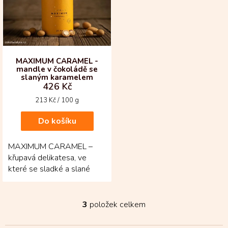
MAXIMUM CARAMEL -
mandle v čokoládě se
slaným karamelem
426 Kč
Měrná
213 Kč / 100 g
cena:
Do košíku
MAXIMUM CARAMEL –
křupavá delikatesa, ve
které se sladké a slané
potkává v dokonale
svůdném soustu! Pražené
mandle...
3
položek celkem
O
v
l