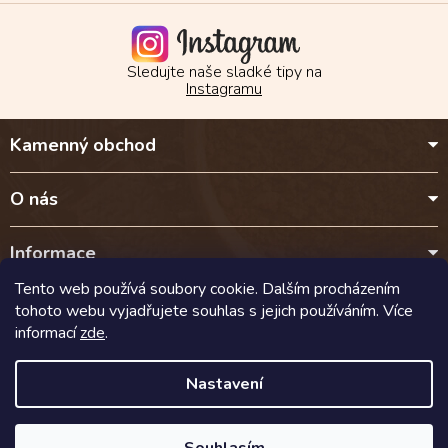
Sledujte naše sladké tipy na
Instagramu
Z
Kamenný obchod
á
p
a
O nás
t
í
Informace
Tento web používá soubory cookie. Dalším procházením
Kontakt
tohoto webu vyjadřujete souhlas s jejich používáním. Více
informací
zde
.
Doprava a platba
Nastavení
Copyright 2026
Cokoladalyra.cz
. Všechna práva vyhrazena.