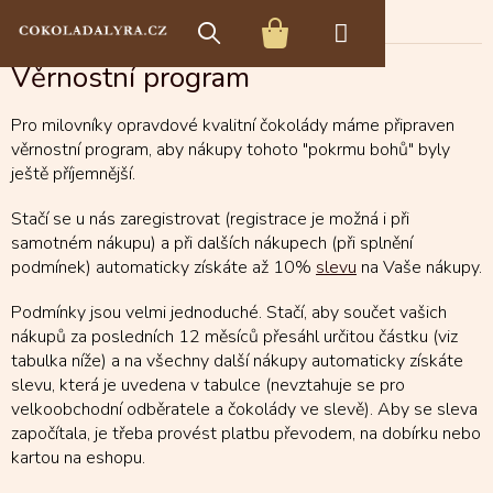
Přejít
Věrnostní program
na
NÁKUPNÍ
obsah
Věrnostní program
KOŠÍK
Pro milovníky opravdové kvalitní čokolády máme připraven
věrnostní program, aby nákupy tohoto "pokrmu bohů" byly
ještě příjemnější.
Stačí se u nás zaregistrovat (registrace je možná i při
samotném nákupu) a při dalších nákupech (při splnění
podmínek) automaticky získáte až 10%
slevu
na Vaše nákupy.
Podmínky jsou velmi jednoduché. Stačí, aby součet vašich
nákupů za posledních 12 měsíců přesáhl určitou částku (viz
tabulka níže) a na všechny další nákupy automaticky získáte
slevu, která je uvedena v tabulce (nevztahuje se pro
velkoobchodní odběratele a čokolády ve slevě). Aby se sleva
započítala, je třeba provést platbu převodem, na dobírku nebo
kartou na eshopu.