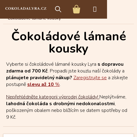
Přejít
E-shop s čokoládou
Čokoládové speciality
na
NÁKUPNÍ
obsah
Čokoládové lámané kousky
KOŠÍK
Čokoládové lámané
kousky
Vyberte si čokoládové lámané kousky Lyra
s dopravou
zdarma od 700 Kč
. Propadli jste kouzlu naší čokolády a
plánujete pravidelný nákup?
Zaregistrujte se
a získejte
postupně
slevu až 10
%
.
Nepřehlédněte kategorii výprodej čokolády!
Neplýtváme,
lahodná čokoláda s drobnými nedokonalostmi
,
poškozeným obalem nebo blížícím se datem spotřeby od
9 Kč.