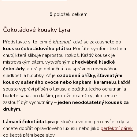
jemnost kakaa s...
5
položek celkem
O
v
l
Čokoládové kousky Lyra
á
d
Představte si to jemné
křupnutí
, když se zakousnete do
a
kousku čokoládového plátku
. Pocítíte symfonii textur a
c
chutí, která slibuje naprostou rozkoš. Každý kousek je
í
mistrovským dílem, vytvořeným z
hedvábně hladké
p
r
čokolády
, která je doladěná tou správnou rovnováhou
v
sladkosti a hloubky. Ať je
ozdobená oříšky, šťavnatými
k
kousky sušeného ovoce nebo kapkami karamelu
, každé
y
sousto vypráví příběh o luxusu a požitku. Jedno ochutnání a
v
budete sahat po dalším, protože okamžiky jako tento si
ý
zaslouží být vychutnány –
jeden neodolatelný kousek za
p
druhým.
i
s
u
Lámaná čokoláda Lyra
je skvělou volbou pro chvíle, kdy si
chcete dopřát opravdového luxusu, nebo jako
perfektní dárek
,
co šeptá přání beze slov.