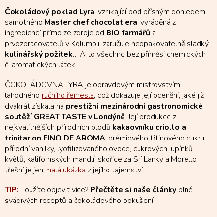
Čokoládový poklad Lyra
, vznikající pod přísným dohledem
samotného
Master chef chocolatiera
, vyráběná z
ingrediencí přímo ze zdroje od
BIO farmářů
a
prvozpracovatelů v Kolumbii, zaručuje neopakovatelně sladký
kulinářský požitek
… A to všechno bez příměsi chemických
či aromatických látek.
ČOKOLÁDOVNA LYRA je opravdovým mistrovstvím
lahodného
ručního řemesla
, což dokazuje její ocenění, jaké již
dvakrát získala na
prestižní mezinárodní gastronomické
soutěží GREAT TASTE v Londýně
. Její produkce z
nejkvalitnějších přírodních plodů
kakaovníku criollo a
trinitarion FINO DE AROMA
, prémiového třtinového cukru,
přírodní vanilky, lyofilizovaného ovoce, cukrových lupínků
květů, kalifornských mandlí, skořice za Srí Lanky a Morello
třešní je jen
malá ukázka
z jejího tajemství.
TIP:
Toužíte objevit více?
Přečtěte si naše články
plné
svádivých receptů a čokoládového pokušení: