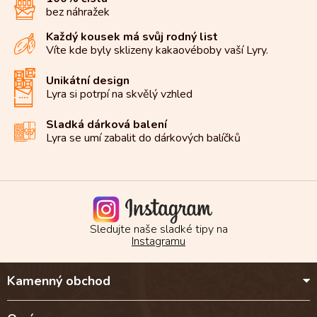
bez náhražek
Každý kousek má svůj rodný list
Víte kde byly sklizeny kakaové
boby vaší Lyry.
Unikátní design
Lyra si potrpí na
skvělý vzhled
Sladká dárková balení
Lyra se umí zabalit do
dárkových balíčků
Sledujte naše sladké tipy na
Instagramu
Z
Kamenný obchod
á
p
a