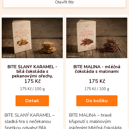
Otevřít filtr
V
ý
p
i
s
p
r
o
d
BITE SLANÝ KARAMEL -
BITE MALINA - mléčná
bílá čokoláda s
čokoláda s malinami
u
pekanovými ořechy,
k
175 Kč
175 Kč
pohankou a slaným
t
karamelem
Měrná
Měrná
175 Kč / 100 g
175 Kč / 100 g
ů
cena:
cena:
Detail
Do košíku
BITE SLANÝ KARAMEL –
BITE MALINA – hravé
sladká hra s nečekanou
křupnutí s malinovým
špetkou odvahy! Bílá
jiskřením! Mléčná čokoláda