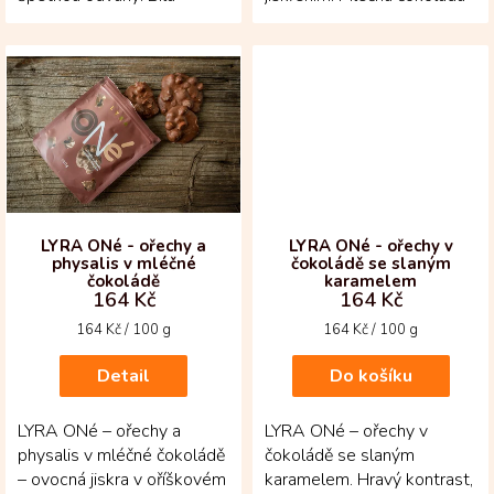
čokoláda z kakaového
z kakaových bobů z
másla pocházejícího z
Kolumbie se tu láme do...
Kolumbie...
LYRA ONé - ořechy a
LYRA ONé - ořechy v
physalis v mléčné
čokoládě se slaným
čokoládě
karamelem
164 Kč
164 Kč
Měrná
Měrná
164 Kč / 100 g
164 Kč / 100 g
cena:
cena:
Detail
Do košíku
LYRA ONé – ořechy a
LYRA ONé – ořechy v
physalis v mléčné čokoládě
čokoládě se slaným
– ovocná jiskra v oříškovém
karamelem. Hravý kontrast,