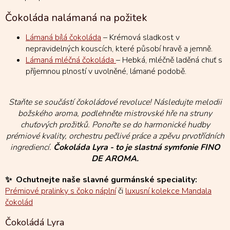
Čokoláda nalámaná na požitek
Lámaná bílá čokoláda
– Krémová sladkost v
nepravidelných kouscích, které působí hravě a jemně.
Lámaná mléčná čokoláda
– Hebká, mléčně laděná chuť s
příjemnou plností v uvolněné, lámané podobě.
Staňte se součástí čokoládové revoluce! Následujte melodii
božského aroma, podlehněte mistrovské hře na struny
chuťových prožitků. Ponořte se do harmonické hudby
prémiové kvality, orchestru pečlivé práce a zpěvu prvotřídních
ingrediencí.
Čokoláda Lyra - to je slastná symfonie FINO
DE AROMA.
✨ Ochutnejte naše slavné gurmánské speciality:
Prémiové pralinky s čoko náplní
či
luxusní kolekce Mandala
čokolád
Čokoládá Lyra