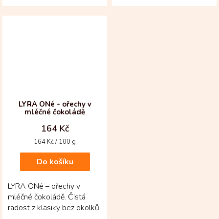
objetí! Mléčná čokoláda s
který se rozvine do ticha
čerstvě...
sladkosti. Bílá čokoláda...
LYRA ONé - ořechy v
mléčné čokoládě
164 Kč
Měrná
164 Kč / 100 g
cena:
Do košíku
LYRA ONé – ořechy v
mléčné čokoládě. Čistá
radost z klasiky bez okolků.
Mléčná čokoláda spojuje