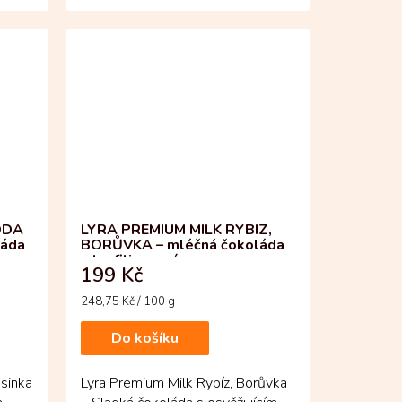
čokoláda z kolumbijských bobů...
ODA
LYRA PREMIUM MILK RYBÍZ,
láda
BORŮVKA – mléčná čokoláda
s lyofilizovaným ovocem
199 Kč
Měrná
248,75 Kč / 100 g
cena:
Do košíku
usinka
Lyra Premium Milk Rybíz, Borůvka