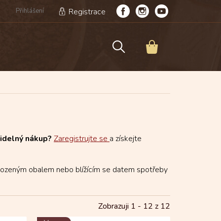
Přihlášení
Registrace
NÁKUPNÍ
KOŠÍK
videlný nákup?
Zaregistrujte se
a získejte
kozeným obalem nebo blížícím se datem spotřeby
Zobrazuji 1 -
12
z 12