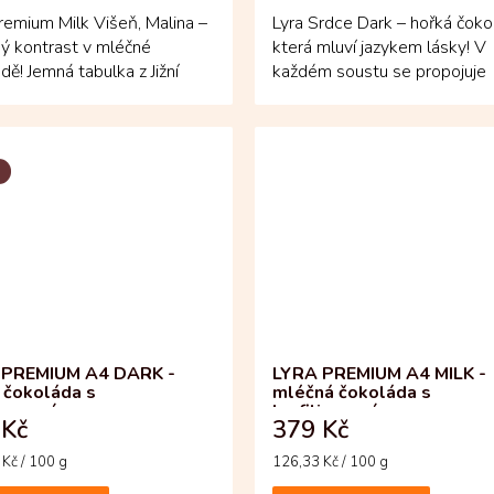
remium Milk Višeň, Malina –
Lyra Srdce Dark – hořká čoko
ý kontrast v mléčné
která mluví jazykem lásky! V
dě! Jemná tabulka z Jižní
každém soustu se propojuje
y je posypaná...
intenzita kolumbijského...
 PREMIUM A4 DARK -
LYRA PREMIUM A4 MILK -
 čokoláda s
mléčná čokoláda s
lizovaným ovocem
lyofilizovaným ovocem
 Kč
379 Kč
Měrná
Kč / 100 g
126,33 Kč / 100 g
cena: