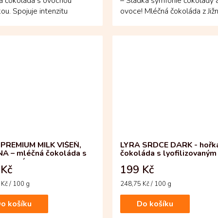
ká čokoláda s ovocnou
– Sladká symfonie čokolády 
ou. Spojuje intenzitu
ovoce! Mléčná čokoláda z Jižn
ijského kakaa s jemně...
Ameriky se snoubí s...
PREMIUM MILK VIŠEŇ,
LYRA SRDCE DARK - hořk
A – mléčná čokoláda s
čokoláda s lyofilizovaným
lizovaným ovocem
ovocem
 Kč
199 Kč
Měrná
Kč / 100 g
248,75 Kč / 100 g
cena:
o košíku
Do košíku