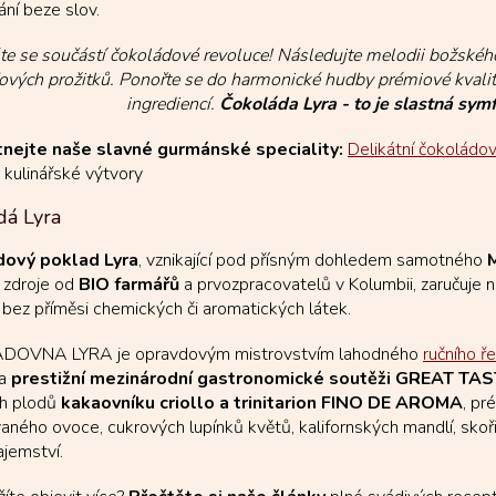
p
ání beze slov.
i
s
te se součástí čokoládové revoluce! Následujte melodii božskéh
u
ových prožitků. Ponořte se do harmonické hudby prémiové kvality,
ingrediencí.
Čokoláda Lyra - to je slastná s
nejte naše slavné gurmánské speciality:
Delikátní čokoládov
 kulinářské výtvory
dá Lyra
ový poklad Lyra
, vznikající pod přísným dohledem samotného
M
 zdroje od
BIO farmářů
a prvozpracovatelů v Kolumbii, zaručuje
bez příměsi chemických či aromatických látek.
OVNA LYRA je opravdovým mistrovstvím lahodného
ručního ř
na
prestižní mezinárodní gastronomické soutěži GREAT TAS
ch plodů
kakaovníku criollo a trinitarion FINO DE AROMA
, pr
ovaného ovoce, cukrových lupínků květů, kalifornských mandlí, skoři
tajemství.