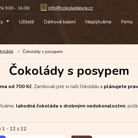
info@cokoladalyra.cz
ty
Učitelé
Dárková balení
Neplýtváme
Firmy
okoláda
Čokolády s posypem
Čokolády s posypem
rma od 700 Kč
. Zamilovali jste si naši čokoládu a
plánujete pra
ýtváme,
lahodná čokoláda s drobnými nedokonalostmi
, poš
i 1 -
12
z 12