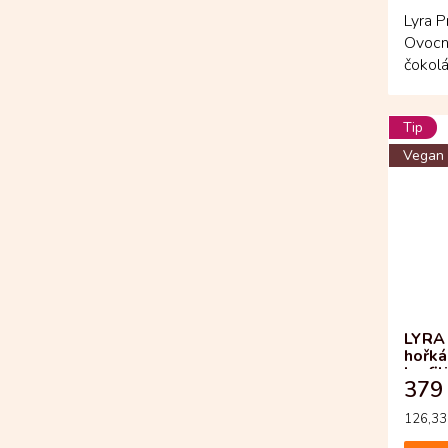
Lyra P
Ovocn
čokolá
Amerik
Tip
Vegan
LYRA
hořká
lyofi
379
Měrná
126,33 
cena: