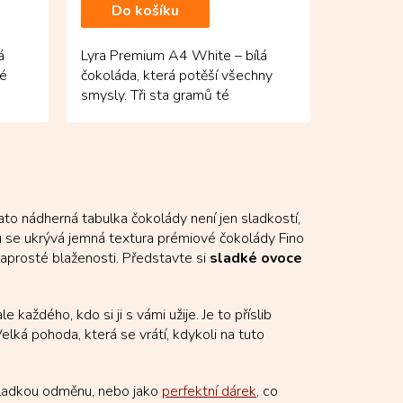
Do košíku
á
Lyra Premium A4 White – bílá
né
čokoláda, která potěší všechny
smysly. Tři sta gramů té
nejjemnější kolumbijské...
to nádherná tabulka čokolády není jen sladkostí,
u se ukrývá jemná textura prémiové čokolády Fino
naprosté blaženosti. Představte si
sladké ovoce
aždého, kdo si ji s vámi užije. Je to příslib
Velká pohoda, která se vrátí, kdykoli na tuto
 sladkou odměnu, nebo jako
perfektní dárek
, co