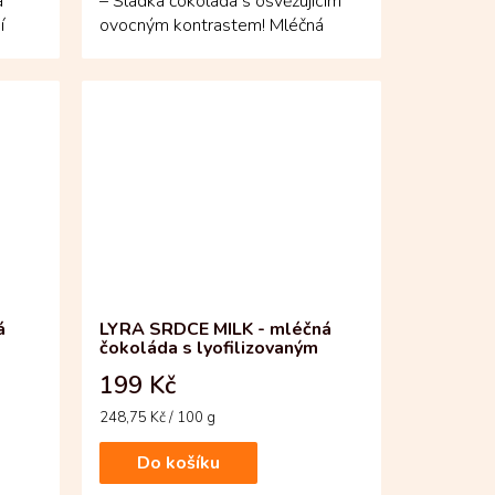
a
– Sladká čokoláda s osvěžujícím
í
ovocným kontrastem! Mléčná
tabulka z Jižní Ameriky...
á
LYRA SRDCE MILK - mléčná
čokoláda s lyofilizovaným
ovocem
199 Kč
Měrná
248,75 Kč / 100 g
cena:
Do košíku