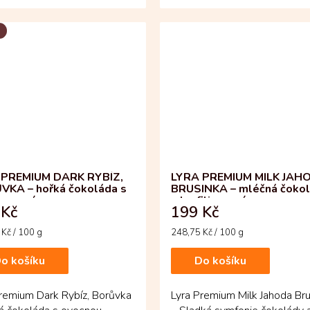
srdce, posypaná...
spojuje hloubku...
 PREMIUM DARK RYBÍZ,
LYRA PREMIUM MILK JAH
KA – hořká čokoláda s
BRUSINKA – mléčná čoko
lizovaným ovocem
s lyofilizovaným ovocem
 Kč
199 Kč
Měrná
Kč / 100 g
248,75 Kč / 100 g
cena:
o košíku
Do košíku
remium Dark Rybíz, Borůvka
Lyra Premium Milk Jahoda Br