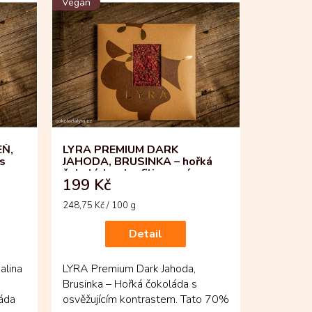
Vegan
EŇ,
LYRA PREMIUM DARK
s
JAHODA, BRUSINKA – hořká
čokoláda s lyofilizovaným
199 Kč
ovocem
Měrná
248,75 Kč / 100 g
cena:
Detail
alina
LYRA Premium Dark Jahoda,
Brusinka – Hořká čokoláda s
áda
osvěžujícím kontrastem. Tato 70%