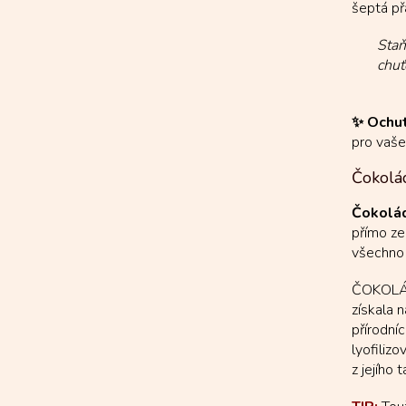
šeptá př
Staň
chuť
✨ Ochut
pro vaše
Čokolá
Čokolád
přímo ze
všechno 
ČOKOLÁD
získala 
přírodní
lyofiliz
z jejího 