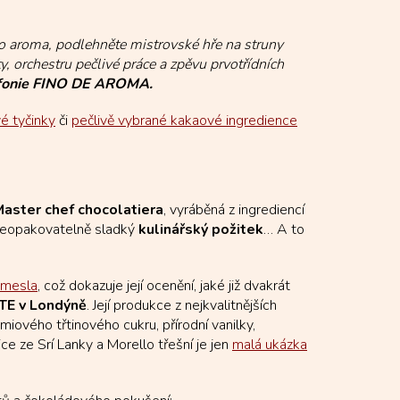
o aroma, podlehněte mistrovské hře na struny
 orchestru pečlivé práce a zpěvu prvotřídních
ymfonie FINO DE AROMA.
é tyčinky
či
pečlivě vybrané kakaové ingredience
aster chef chocolatiera
, vyráběná z ingrediencí
 neopakovatelně sladký
kulinářský požitek
… A to
emesla
, což dokazuje její ocenění, jaké již dvakrát
TE v Londýně
. Její produkce z nejkvalitnějších
émiového třtinového cukru, přírodní vanilky,
ce ze Srí Lanky a Morello třešní je jen
malá ukázka