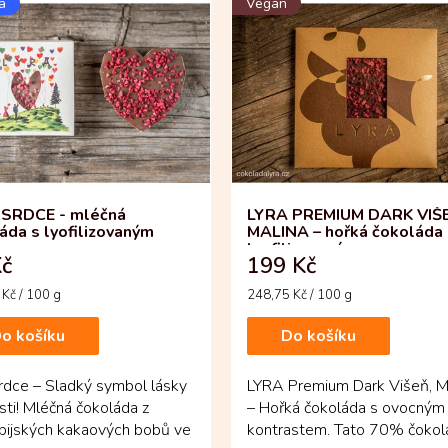
a
Vegan
 SRDCE - mléčná
LYRA PREMIUM DARK VIŠ
áda s lyofilizovaným
MALINA – hořká čokoláda 
em
lyofilizovaným ovocem
Kč
199 Kč
Měrná
Kč / 100 g
248,75 Kč / 100 g
cena:
o košíku
Do košíku
rdce – Sladký symbol lásky
LYRA Premium Dark Višeň, M
sti! Mléčná čokoláda z
– Hořká čokoláda s ovocným
bijských kakaových bobů ve
kontrastem. Tato 70% čokol