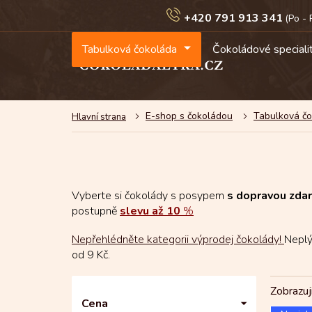
Přejít
+420 791 913 341
na
obsah
Tabulková čokoláda
Čokoládové speciali
E-shop s čokoládou
Tabulková č
Vyberte si čokolády s posypem
s dopravou zda
postupně
slevu až 10
%
Nepřehlédněte kategorii výprodej čokolády!
Nepl
od 9 Kč.
P
Zobrazuj
o
Cena
V