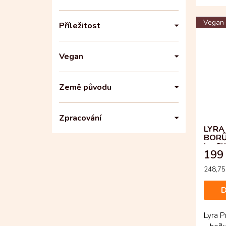
tvaru 
Vegan
Příležitost
Vegan
Země původu
Zpracování
LYRA
BORŮV
lyofi
199
Měrná
248,75 
cena:
D
Lyra P