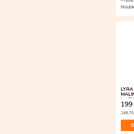
– hoř
hloubk
kolumb
LYRA 
MALIN
lyofi
199
Měrná
248,75 
cena:
D