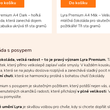
o košíku
Do košíku
Premium A4 Dark – hořká
Lyra Premium A4 Milk – Velk
da, která zanechá dojem.
mléčná čokoláda pro skuteč
tabulka ukrývá tři sta gramů
požitkáře! Tři sta gramů
ijského kakaa s...
kolumbijské čokolády je
posypáno...
O
v
áda s posypem
l
á
okoláda, velká radost – to je pravý význam Lyra Premium.
Ta
d
žitek, který přímo velkolepě zaplaví vaše smysly. V každém kousk
a
c
, která se na jazyku doslova rozplývá a zanechává sladký pocit 
í
ní chuti
, která se harmonicky prolíná s bohatou chutí čokolády.
p
r
mium s posypem je skutečným požitkem, který potěší nejen vás, ale k
v
nutelných okamžiků radosti, které přicházejí
v plné velikosti
. 
k
su pomyslíte.
y
v
 umění Lyra
je skvělou volbou pro chvíle, kdy si chcete dopřát
ý