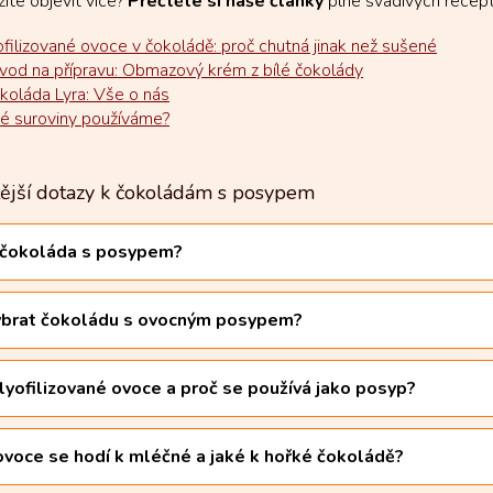
íte objevit více?
Přečtěte si naše články
plné svádivých recep
ofilizované ovoce v čokoládě: proč chutná jinak než sušené
vod na přípravu: Obmazový krém z bílé čokolády
koláda Lyra: Vše o nás
ké suroviny používáme?
tější dotazy k čokoládám s posypem
 čokoláda s posypem?
ybrat čokoládu s ovocným posypem?
 lyofilizované ovoce a proč se používá jako posyp?
ovoce se hodí k mléčné a jaké k hořké čokoládě?