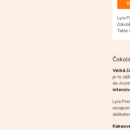
D
Lyra 
čokolá
Tahle 
kolumb
Čokol
Velká č
je to zá
de Aroma
intenziv
Lyra Pre
nezapome
delikate
Kakaové