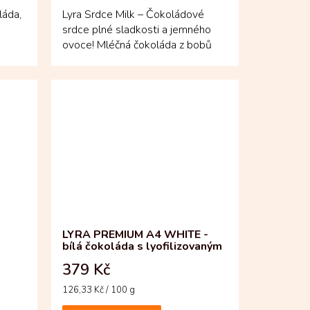
láda,
Lyra Srdce Milk – Čokoládové
srdce plné sladkosti a jemného
ovoce! Mléčná čokoláda z bobů
Fino de Aroma je doplněná...
LYRA PREMIUM A4 WHITE -
bílá čokoláda s lyofilizovaným
ovocem
379 Kč
Měrná
126,33 Kč / 100 g
cena: