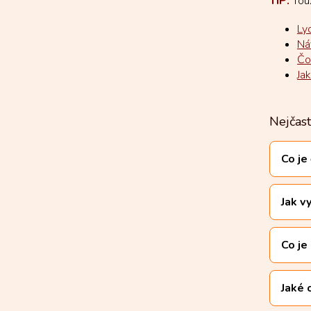
TIP:
Touž
Ly
Ná
Čo
Ja
Nejčas
Co je
Jak v
Co je
Jaké 