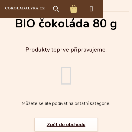
Přejít
BIO čokoláda
BIO čokoláda 80 g
na
NÁKUPNÍ
obsah
BIO čokoláda 80 g
KOŠÍK
Produkty teprve připravujeme.
Můžete se ale podívat na ostatní kategorie.
Zpět do obchodu