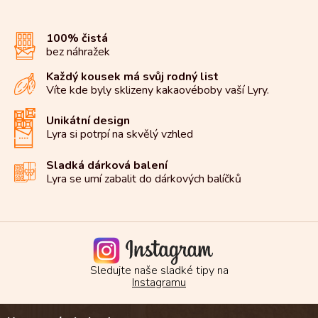
100% čistá
bez náhražek
Každý kousek má svůj rodný list
Víte kde byly sklizeny kakaové
boby vaší Lyry.
Unikátní design
Lyra si potrpí na
skvělý vzhled
Sladká dárková balení
Lyra se umí zabalit do
dárkových balíčků
Sledujte naše sladké tipy na
Instagramu
Z