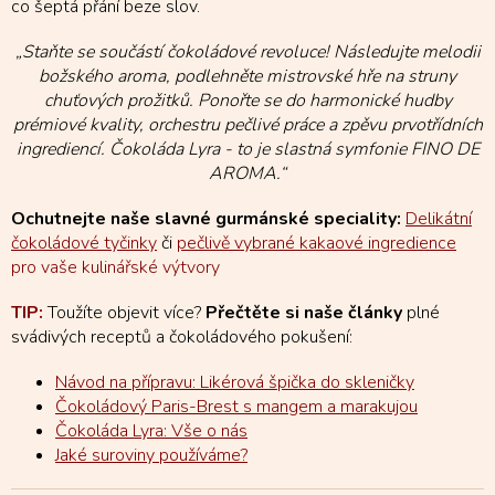
co šeptá přání beze slov.
„Staňte se součástí čokoládové revoluce! Následujte melodii
božského aroma, podlehněte mistrovské hře na struny
chuťových prožitků. Ponořte se do harmonické hudby
prémiové kvality, orchestru pečlivé práce a zpěvu prvotřídních
ingrediencí. Čokoláda Lyra - to je slastná symfonie FINO DE
AROMA.“
Ochutnejte naše slavné gurmánské speciality:
Delikátní
čokoládové tyčinky
či
pečlivě vybrané kakaové ingredience
pro vaše kulinářské výtvory
TIP:
Toužíte objevit více?
Přečtěte si naše články
plné
svádivých receptů a čokoládového pokušení:
Návod na přípravu: Likérová špička do skleničky
Čokoládový Paris-Brest s mangem a marakujou
Čokoláda Lyra: Vše o nás
Jaké suroviny používáme?