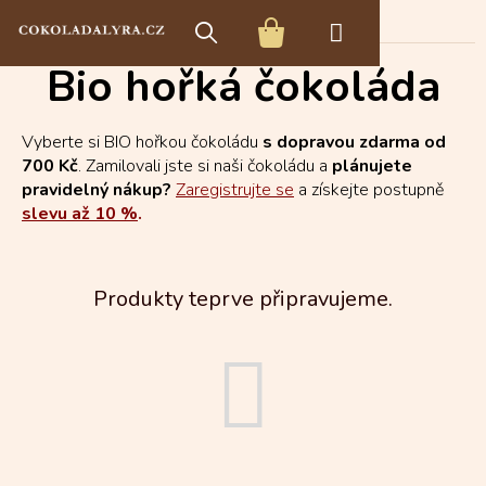
Přejít
BIO čokoláda
Bio hořká čokoláda
na
NÁKUPNÍ
obsah
Bio hořká čokoláda
KOŠÍK
Vyberte si BIO hořkou čokoládu
s dopravou zdarma od
700 Kč
. Zamilovali jste si naši čokoládu a
plánujete
pravidelný nákup?
Zaregistrujte se
a získejte postupně
slevu až 10 %
.
Produkty teprve připravujeme.