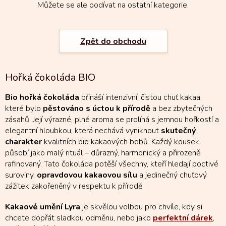
Můžete se ale podívat na ostatní kategorie.
Zpět do obchodu
Hořká čokoláda BIO
Bio hořká čokoláda
přináší intenzivní, čistou chuť kakaa,
které bylo
pěstováno s úctou k přírodě
a bez zbytečných
zásahů. Její výrazné, plné aroma se prolíná s jemnou hořkostí a
elegantní hloubkou, která nechává vyniknout
skutečný
charakter
kvalitních bio kakaových bobů. Každý kousek
působí jako malý rituál – důrazný, harmonický a přirozeně
rafinovaný. Tato čokoláda potěší všechny, kteří hledají poctivé
suroviny,
opravdovou kakaovou sílu
a jedinečný chuťový
zážitek zakořeněný v respektu k přírodě.
Kakaové umění Lyra
je skvělou volbou pro chvíle, kdy si
chcete dopřát sladkou odměnu, nebo jako
perfektní dárek
,