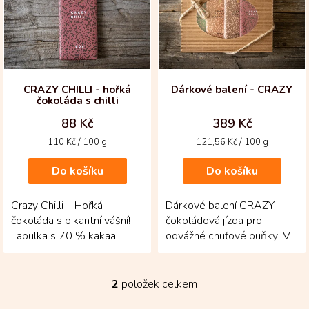
i
s
p
r
o
d
CRAZY CHILLI - hořká
Dárkové balení - CRAZY
čokoláda s chilli
u
k
88 Kč
389 Kč
t
Měrná
Měrná
110 Kč / 100 g
121,56 Kč / 100 g
ů
cena:
cena:
Do košíku
Do košíku
Crazy Chilli – Hořká
Dárkové balení CRAZY –
čokoláda s pikantní vášní!
čokoládová jízda pro
Tabulka s 70 % kakaa
odvážné chuťové buňky! V
pochází z Venezuely a je
elegantní sadě se ukrývá
doplněná o kolumbijské...
čtveřice originálních...
2
položek celkem
O
v