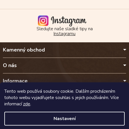
Sledujte naše sladké tipy na
Instagramu
Z
Kamenný obchod
á
p
a
O nás
t
í
Informace
Tento web používá soubory cookie. Dalším procházením
Kontakt
tohoto webu vyjadřujete souhlas s jejich používáním. Více
informací
zde
.
Doprava a platba
Nastavení