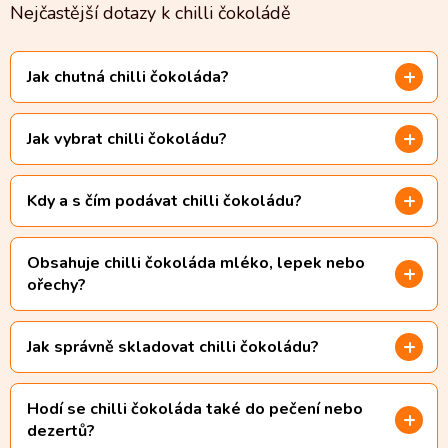
l
Nejčastější dotazy k chilli čokoládě
á
d
a
Jak chutná chilli čokoláda?
c
í
p
Jak vybrat chilli čokoládu?
r
v
k
y
Kdy a s čím podávat chilli čokoládu?
v
ý
p
Obsahuje chilli čokoláda mléko, lepek nebo
i
ořechy?
s
u
Jak správně skladovat chilli čokoládu?
Hodí se chilli čokoláda také do pečení nebo
dezertů?