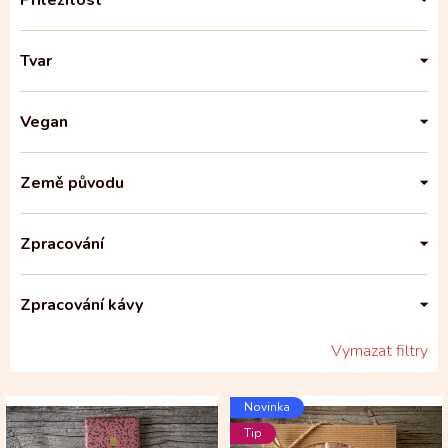
Příležitost
Tvar
Vegan
Země původu
Zpracování
Zpracování kávy
Vymazat filtry
V
Novinka
ý
Tip
p