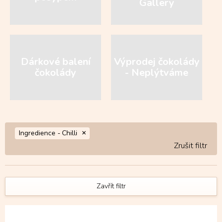
Gallery
Dárkové balení
Výprodej čokolády
čokolády
- Neplýtváme
Ingredience -
Chilli
Zavřít filtr