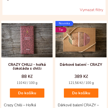
Vymazat filtry
V
Novinka
ý
Tip
p
i
s
p
r
o
d
CRAZY CHILLI - hořká
Dárkové balení - CRAZY
čokoláda s chilli
u
k
88 Kč
389 Kč
t
Měrná
Měrná
110 Kč / 100 g
121,56 Kč / 100 g
ů
cena:
cena:
Do košíku
Do košíku
Crazy Chilli – Hořká
Dárkové balení CRAZY –