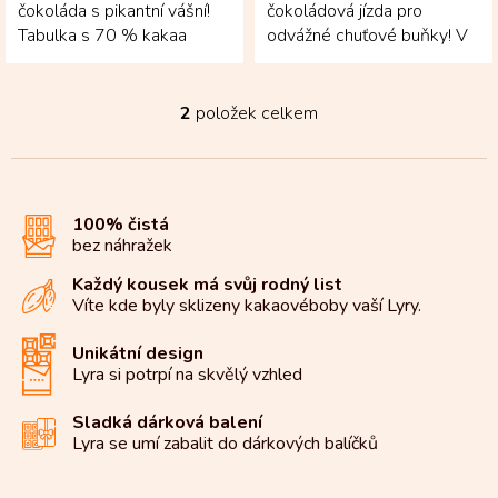
čokoláda s pikantní vášní!
čokoládová jízda pro
Tabulka s 70 % kakaa
odvážné chuťové buňky! V
pochází z Venezuely a je
elegantní sadě se ukrývá
doplněná o kolumbijské...
čtveřice originálních...
2
položek celkem
O
v
l
á
d
100% čistá
a
bez náhražek
c
í
Každý kousek má svůj rodný list
p
Víte kde byly sklizeny kakaové
boby vaší Lyry.
r
v
k
Unikátní design
y
Lyra si potrpí na
skvělý vzhled
v
ý
Sladká dárková balení
p
Lyra se umí zabalit do
dárkových balíčků
i
s