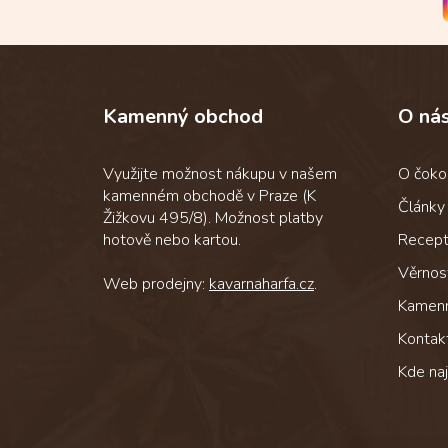
Z
á
p
Kamenný obchod
O ná
a
t
í
Využijte možnost nákupu v našem
O čoko
kamenném obchodě v Praze (K
Články
Žižkovu 495/8). Možnost platby
hotově nebo kartou.
Recep
Věrnos
Web prodejny:
kavarnaharfa.cz
.
Kamen
Kontak
Kde na