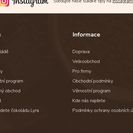
Sledujte naše sladké tipy na
Instagram
s
Informace
ládě
Doprava
Velkoobchod
ty
Pro firmy
tní program
Obchodní podmínky
ný obchod
Věrnostní program
t
Kde nás najdete
jdete čokoládu Lyra
Podmínky ochrany osobních ú