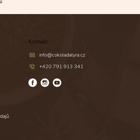
u
Kontakt
info
@
cokoladalyra.cz
+420 791 913 341
dajů