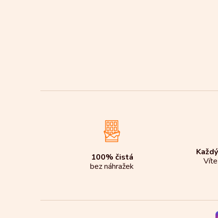
í
p
a
n
e
l
Každý
100% čistá
Víte
bez náhražek