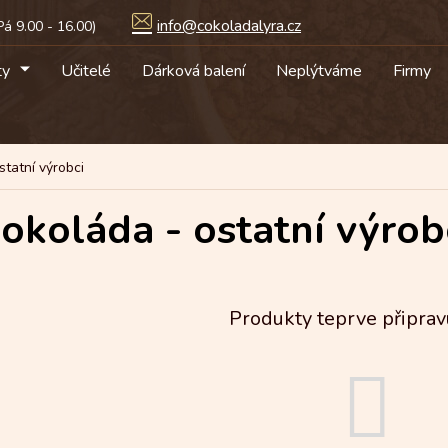
info@cokoladalyra.cz
ty
Učitelé
Dárková balení
Neplýtváme
Firmy
statní výrobci
okoláda - ostatní výrob
Produkty teprve připrav