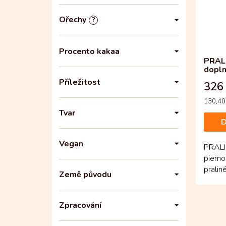
Ořechy
?
Procento kakaa
PRALI
dopln
Příležitost
326
Měrná
130,40 
cena:
Tvar
D
Vegan
PRALI
piemon
pralin
Země původu
Když c
Zpracování