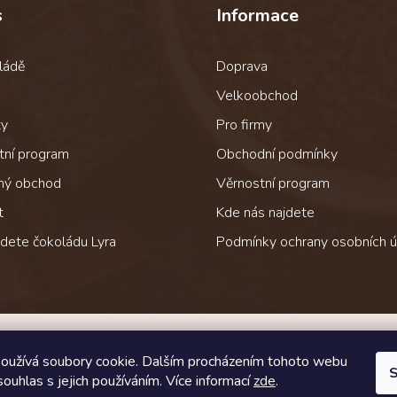
s
Informace
ládě
Doprava
Velkoobchod
ty
Pro firmy
tní program
Obchodní podmínky
ný obchod
Věrnostní program
t
Kde nás najdete
jdete čokoládu Lyra
Podmínky ochrany osobních ú
Jak čokoládu přepravujeme
oužívá soubory cookie. Dalším procházením tohoto webu
S
souhlas s jejich používáním. Více informací
zde
.