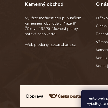
Kamenný obchod
O ná
a
t
í
Využijte možnost nákupu v našem
O čoko
kamenném obchodě v Praze (K
Články
Žižkovu 495/8). Možnost platby
hotově nebo kartou.
Recep
Věrnos
Web prodejny:
kavarnaharfa.cz
.
Kamen
Kontak
Kde na
Doprava:
Tento web p
vyjadřujete 