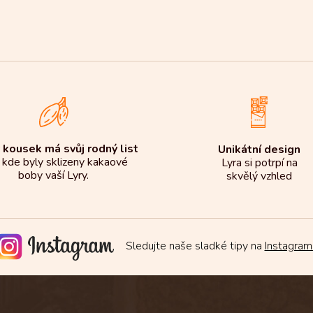
á
d
a
c
í
p
r
v
k
y
v
 kousek má svůj rodný list
Unikátní design
ý
 kde byly sklizeny kakaové
Lyra si potrpí na
p
boby vaší Lyry.
skvělý vzhled
i
s
u
Sledujte naše sladké tipy na
Instagram