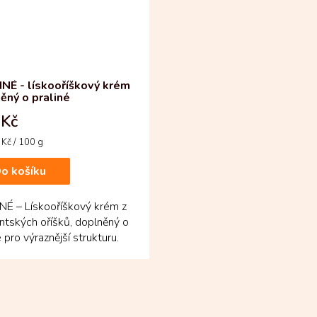
NÉ - lískooříškový krém
ěný o praliné
 Kč
Kč / 100 g
o košíku
NÉ – Lískooříškový krém z
tských oříšků, doplněný o
é pro výraznější strukturu.
hcete oříškový...
O
v
l