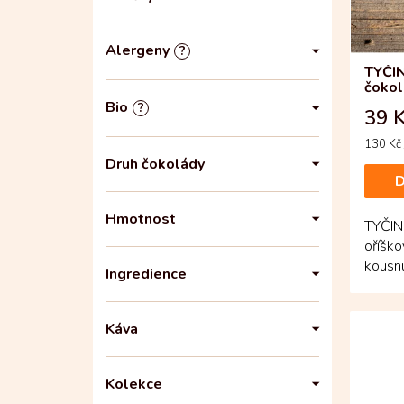
n
o
e
d
l
u
Alergeny
?
k
TYČI
t
čokol
ů
Bio
?
39 
Měrná
130 Kč 
cena:
Druh čokolády
D
Hmotnost
TYČIN
oříšk
kousn
Ingredience
obaluj
Káva
Kolekce