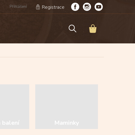
Přihlášení
Registrace
NÁKUPNÍ
KOŠÍK
g
 balení
Maminky