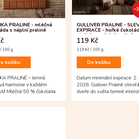
–
NKA PRALINÉ - mléčná
GULLIVER PRALINÉ - SLE
áda s náplní praliné
EXPIRACE - hořké čokolá
pralinky s náplní praliné
Kč
119 Kč
Měrná
/ 100 g
119 Kč / 100 g
cena:
o košíku
Do košíku
KA PRALINÉ – Jemná
Datum minimální expirace: 2. 
ová harmonie v každém
2026. Gulliver Praliné otevír
utí! Mléčná 50 % čokoláda
dveře do světa temné intenzi
e bohatou náplň praliné,...
Hořké pralinky z 70 %...