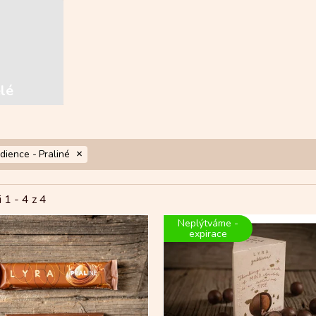
elé
edience -
Praliné
i 1 -
4
z 4
Neplýtváme -
expirace