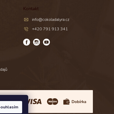
Kontakt
info
@
cokoladalyra.cz
+420 791 913 341
dajů
Platba:
ouhlasím