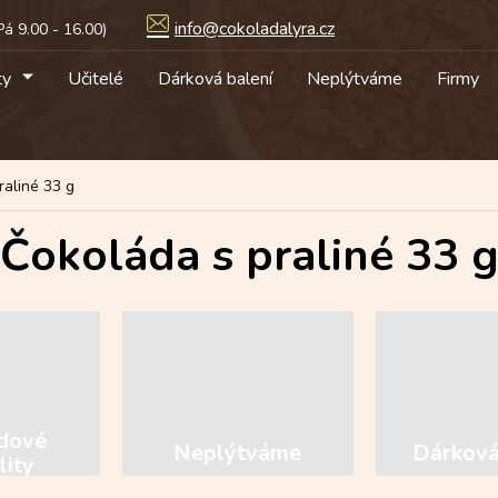
info@cokoladalyra.cz
ty
Učitelé
Dárková balení
Neplýtváme
Firmy
raliné 33 g
Čokoláda s praliné 33 
dové
Neplýtváme
Dárková
lity