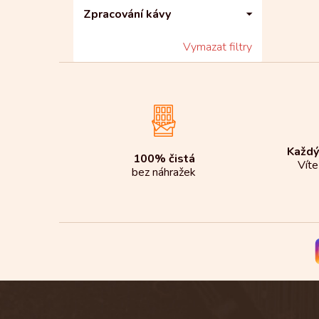
Zpracování kávy
Vymazat filtry
Každý
100% čistá
Víte
bez náhražek
Z
á
p