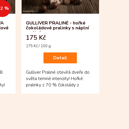
32 %
VA
GULLIVER PRALINÉ - hořké
dové
čokoládové pralinky s náplní
praliné
175 Kč
Měrná
175 Kč / 100 g
cena:
Detail
8.
Gulliver Praliné otevírá dveře do
á
světa temné intenzity! Hořké
ty!
pralinky z 70 % čokolády z
Kolumbie působí sebejistě a...