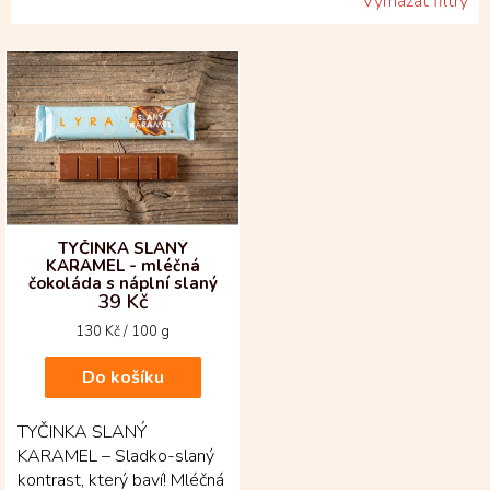
Vymazat filtry
V
ý
p
i
s
p
r
o
d
TYČINKA SLANÝ
KARAMEL - mléčná
u
čokoláda s náplní slaný
k
39 Kč
karamel
t
Měrná
130 Kč / 100 g
ů
cena:
Do košíku
TYČINKA SLANÝ
KARAMEL – Sladko-slaný
kontrast, který baví! Mléčná