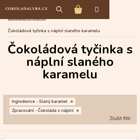
Přejít
E-shop s čokoládou
Čokoládové speciality
na
NÁKUPNÍ
obsah
Čokoládové tyčinky
KOŠÍK
Čokoládová tyčinka s náplní slaného karamelu
Čokoládová tyčinka s
náplní slaného
karamelu
Ingredience -
Slaný karamel
Zpracování -
Čokoláda s náplní