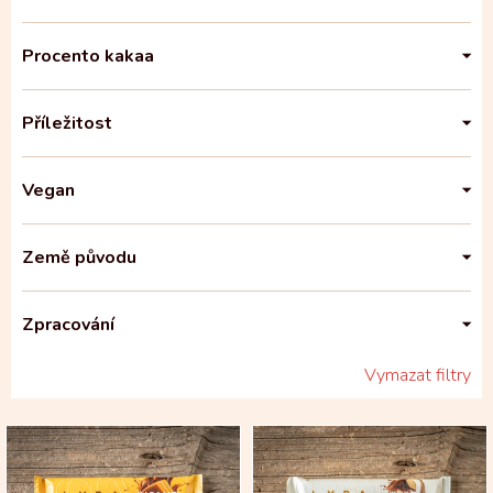
Procento kakaa
Příležitost
Vegan
Země původu
Zpracování
Vymazat filtry
V
ý
p