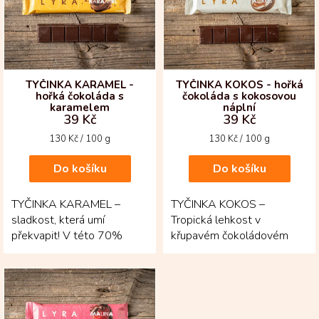
i
s
p
r
o
d
TYČINKA KARAMEL -
TYČINKA KOKOS - hořká
hořká čokoláda s
čokoláda s kokosovou
u
karamelem
náplní
k
39 Kč
39 Kč
t
Měrná
Měrná
130 Kč / 100 g
130 Kč / 100 g
ů
cena:
cena:
Do košíku
Do košíku
TYČINKA KARAMEL –
TYČINKA KOKOS –
sladkost, která umí
Tropická lehkost v
překvapit! V této 70%
křupavém čokoládovém
hořké čokoládě z Kolumbie
tónu! Výrazná 70% hořká
se ukrývá jemný karamel,
čokoláda z kolumbijských
který...
bobů Fino de...