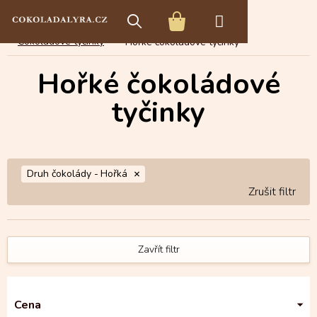
Přejít
E-shop s čokoládou
Čokoládové speciality
na
NÁKUPNÍ
obsah
Čokoládové tyčinky
Hořké čokoládové tyčinky
KOŠÍK
Hořké čokoládové
tyčinky
Druh čokolády -
Hořká
Zavřít filtr
Cena