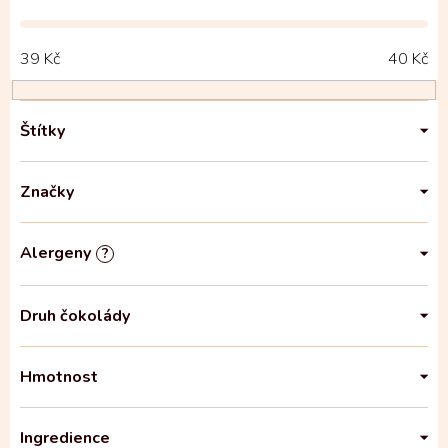
39
Kč
40
Kč
Štítky
Značky
Alergeny
?
Druh čokolády
Hmotnost
Ingredience