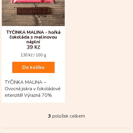
TYČINKA MALINA - hořká
čokoláda s malinovou
náplní
39 Kč
Měrná
130 Kč / 100 g
cena:
Do košíku
TYČINKA MALINA –
Ovocná jiskra v čokoládové
intenzitě! Výrazná 70%
hořká čokoláda z Kolumbie
se tu setkává s...
3
položek celkem
O
v
l