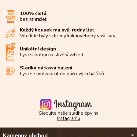
á
d
100% čistá
a
bez náhražek
c
í
Každý kousek má svůj rodný list
p
Víte kde byly sklizeny kakaové
boby vaší Lyry.
r
v
k
Unikátní design
y
Lyra si potrpí na
skvělý vzhled
v
ý
Sladká dárková balení
p
Lyra se umí zabalit do
dárkových balíčků
i
s
u
Sledujte naše sladké tipy na
Instagramu
Z
Kamenný obchod