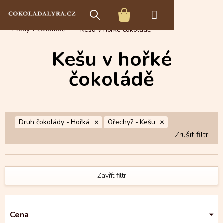
Přejít
E-shop s čokoládou
Čokoládové speciality
na
NÁKUPNÍ
obsah
Plody v čokoládě
Kešu v hořké čokoládě
KOŠÍK
Kešu v hořké
čokoládě
Druh čokolády -
Hořká
Ořechy? -
Kešu
Zavřít filtr
Cena