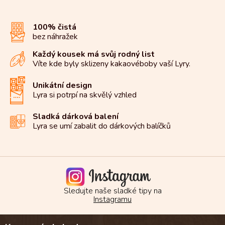
á
d
100% čistá
a
bez náhražek
c
í
Každý kousek má svůj rodný list
p
Víte kde byly sklizeny kakaové
boby vaší Lyry.
r
v
k
Unikátní design
y
Lyra si potrpí na
skvělý vzhled
v
ý
Sladká dárková balení
p
Lyra se umí zabalit do
dárkových balíčků
i
s
u
Sledujte naše sladké tipy na
Instagramu
Z