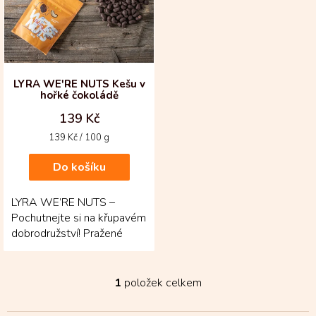
i
s
p
r
o
d
LYRA WE'RE NUTS Kešu v
hořké čokoládě
u
k
139 Kč
t
Měrná
139 Kč / 100 g
ů
cena:
Do košíku
LYRA WE’RE NUTS –
Pochutnejte si na křupavém
dobrodružství! Pražené
kešu v hořké čokoládě
přináší dokonale
vyváženou...
1
položek celkem
O
v
l