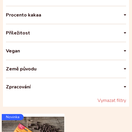
Procento kakaa
Příležitost
Vegan
Země původu
Zpracování
Vymazat filtry
V
Novinka
ý
p