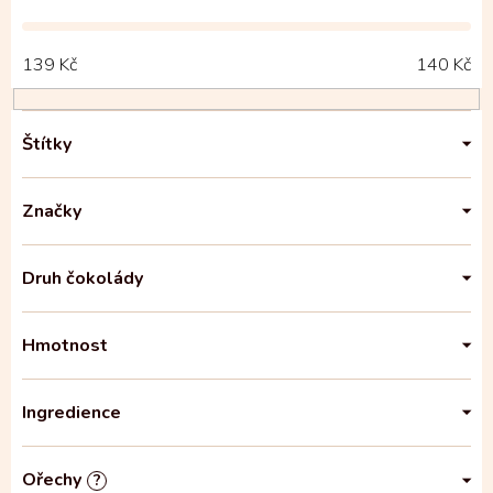
139
Kč
140
Kč
Štítky
Značky
Druh čokolády
Hmotnost
Ingredience
Ořechy
?