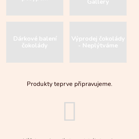
Gallery
Dárkové balení
Výprodej čokolády
čokolády
- Neplýtváme
Produkty teprve připravujeme.