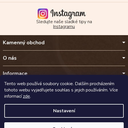
Sledujte naše sladké tipy na
Instagramu
Z
Kamenný obchod
á
p
a
O nás
t
í
Informace
Tento web používá soubory cookie. Dalším procházením
Kontakt
tohoto webu vyjadřujete souhlas s jejich používáním. Více
informací
zde
.
Doprava a platba
Nastavení
Copyright 2026
Cokoladalyra.cz
. Všechna práva vyhrazena.