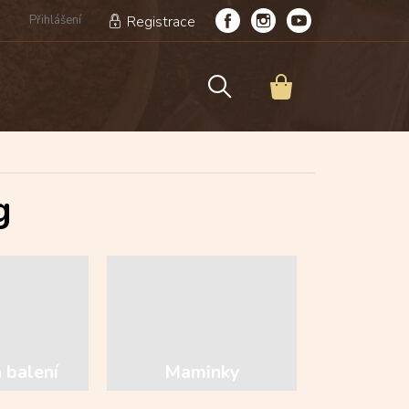
Přihlášení
Registrace
NÁKUPNÍ
KOŠÍK
g
 balení
Maminky