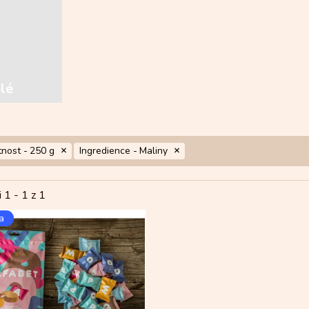
elé
nost -
250 g
Ingredience -
Maliny
i 1 -
1
z 1
a