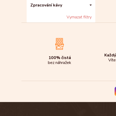
Zpracování kávy
Vymazat filtry
Každý
100% čistá
Víte
bez náhražek
Z
á
p