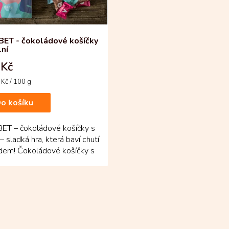
ET - čokoládové košíčky
lní
 Kč
Kč / 100 g
o košíku
ET – čokoládové košíčky s
 – sladká hra, která baví chutí
adem! Čokoládové košíčky s
...
O
v
l
á
d