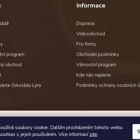
s
Informace
ládě
Doprava
Velkoobchod
ty
Pro firmy
tní program
Obchodní podmínky
ný obchod
Věrnostní program
t
Kde nás najdete
jdete čokoládu Lyra
Podmínky ochrany osobních ú
Jak čokoládu přepravujeme
oužívá soubory cookie. Dalším procházením tohoto webu
S
souhlas s jejich používáním. Více informací
zde
.