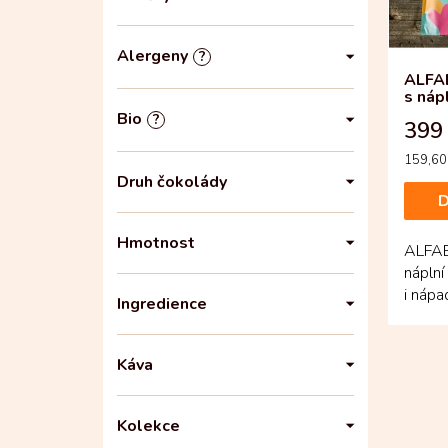
n
o
e
d
l
u
Alergeny
?
k
ALFAB
t
s náp
ů
Bio
?
399
Měrná
159,60 
cena:
Druh čokolády
D
Hmotnost
ALFAB
náplní
i náp
Ingredience
různými
Káva
Kolekce