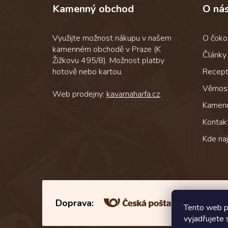
Kamenný obchod
O ná
a
t
í
Využijte možnost nákupu v našem
O čoko
kamenném obchodě v Praze (K
Články
Žižkovu 495/8). Možnost platby
hotově nebo kartou.
Recep
Věrnos
Web prodejny:
kavarnaharfa.cz
.
Kamen
Kontak
Kde na
Doprava:
Tento web p
vyjadřujete 