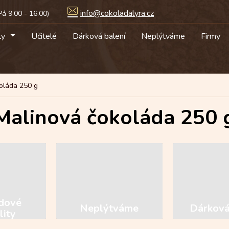
info@cokoladalyra.cz
ty
Učitelé
Dárková balení
Neplýtváme
Firmy
oláda 250 g
Malinová čokoláda 250 
dové
Neplýtváme
Dárková
lity