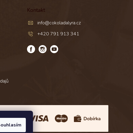
Kontakt
info
@
cokoladalyra.cz
+420 791 913 341
dajů
Platba:
ouhlasím