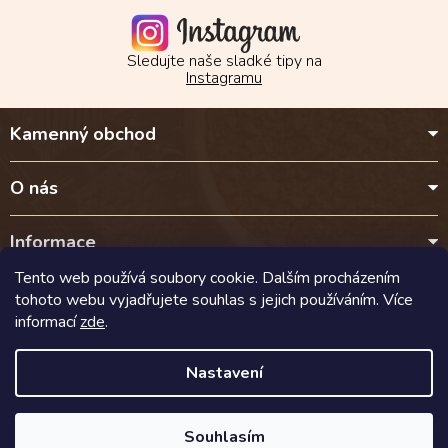
Sledujte naše sladké tipy na
Instagramu
Z
Kamenný obchod
á
p
a
O nás
t
í
Informace
Tento web používá soubory cookie. Dalším procházením
Kontakt
tohoto webu vyjadřujete souhlas s jejich používáním. Více
informací
zde
.
Doprava a platba
Nastavení
Copyright 2026
Cokoladalyra.cz
. Všechna práva vyhrazena.
Souhlasím