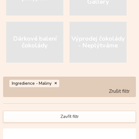
Gallery
Dárkové balení
Výprodej čokolády
čokolády
- Neplýtváme
Ingredience -
Maliny
Zavřít filtr