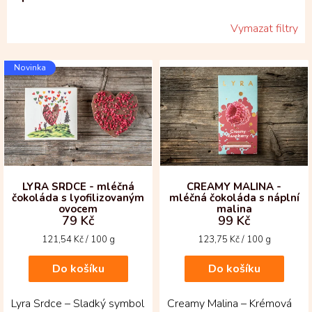
Vymazat filtry
V
Novinka
ý
p
i
s
p
r
o
d
LYRA SRDCE - mléčná
CREAMY MALINA -
čokoláda s lyofilizovaným
mléčná čokoláda s náplní
u
ovocem
malina
k
79 Kč
99 Kč
t
Měrná
Měrná
121,54 Kč / 100 g
123,75 Kč / 100 g
ů
cena:
cena:
Do košíku
Do košíku
Lyra Srdce – Sladký symbol
Creamy Malina – Krémová