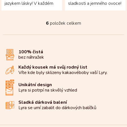
jazykem lásky! V každém
sladkosti a jemného ovoce!
soustu se propojuje
Mléčná čokoláda z bobů
intenzita kolumbijského...
Fino de Aroma je
doplněná...
6
položek celkem
O
v
l
á
d
100% čistá
a
bez náhražek
c
í
Každý kousek má svůj rodný list
p
Víte kde byly sklizeny kakaové
boby vaší Lyry.
r
v
k
Unikátní design
y
Lyra si potrpí na
skvělý vzhled
v
ý
Sladká dárková balení
p
Lyra se umí zabalit do
dárkových balíčků
i
s
u