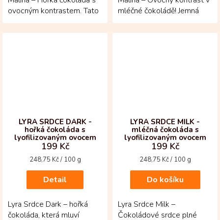
ovocným kontrastem. Tato
mléčné čokoládě! Jemná
70% čokoláda spojuje
tabulka z Jižní Ameriky je
hloubku...
posypaná...
LYRA SRDCE DARK -
LYRA SRDCE MILK -
hořká čokoláda s
mléčná čokoláda s
lyofilizovaným ovocem
lyofilizovaným ovocem
199 Kč
199 Kč
Měrná
Měrná
248,75 Kč / 100 g
248,75 Kč / 100 g
cena:
cena:
Detail
Do košíku
Lyra Srdce Dark – hořká
Lyra Srdce Milk –
čokoláda, která mluví
Čokoládové srdce plné