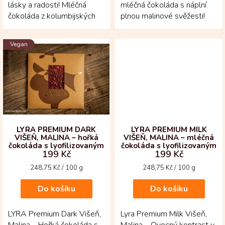
lásky a radosti! Mléčná
mléčná čokoláda s náplní
čokoláda z kolumbijských
plnou malinové svěžesti!
kakaových bobů ve tvaru
Mléčná 35% čokoláda z
srdce, posypaná...
kolumbijských...
Vegan
LYRA PREMIUM DARK
LYRA PREMIUM MILK
VIŠEŇ, MALINA – hořká
VIŠEŇ, MALINA – mléčná
čokoláda s lyofilizovaným
čokoláda s lyofilizovaným
199 Kč
199 Kč
ovocem
ovocem
Měrná
Měrná
248,75 Kč / 100 g
248,75 Kč / 100 g
cena:
cena:
Do košíku
Do košíku
LYRA Premium Dark Višeň,
Lyra Premium Milk Višeň,
Malina – Hořká čokoláda s
Malina – Ovocný kontrast v