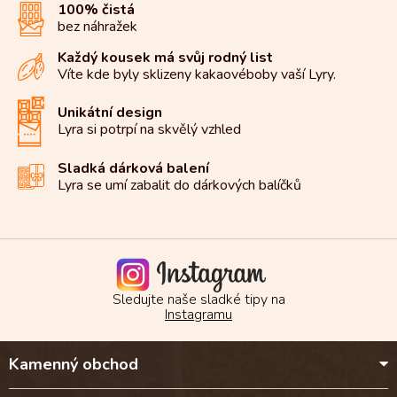
100% čistá
bez náhražek
Každý kousek má svůj rodný list
Víte kde byly sklizeny kakaové
boby vaší Lyry.
Unikátní design
Lyra si potrpí na
skvělý vzhled
Sladká dárková balení
Lyra se umí zabalit do
dárkových balíčků
Sledujte naše sladké tipy na
Instagramu
Z
Kamenný obchod
á
p