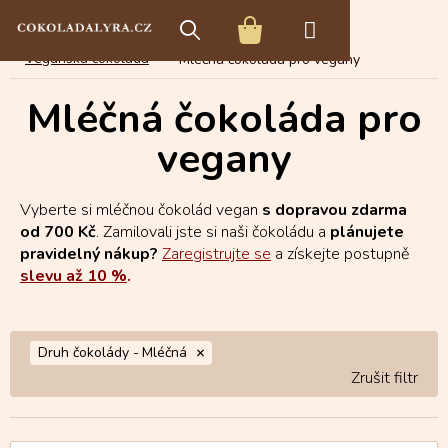
Přejít
E-shop s čokoládou
Tabulková čokoláda
na
NÁKUPNÍ
obsah
Veganská čokoláda
Mléčná čokoláda pro vegany
KOŠÍK
Mléčná čokoláda pro
vegany
Vyberte si mléčnou čokolád vegan
s dopravou zdarma
od 700 Kč
. Zamilovali jste si naši čokoládu a
plánujete
pravidelný nákup?
Zaregistrujte se
a získejte postupně
slevu až 10 %
.
Druh čokolády -
Mléčná