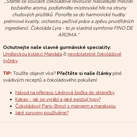
„Staňte se součástí čokoládové revoluce! Následujte melodii
božského aroma, podlehněte mistrovské hře na struny
chuťových prožitků. Ponořte se do harmonické hudby
prémiové kvality, orchestru pečlivé práce a zpěvu prvotřídních
ingrediencí. Čokoláda Lyra - to je slastná symfonie FINO DE
AROMA.“
Ochutnejte naše slavné gurmánské speciality:
Uměleckou kolekci Mandala
či
neodolatelné čokoládové
tyčinky
TIP:
Toužíte objevit více?
Přečtěte si naše články
plné
svádivých receptů a čokoládového pokušení:
Návod na přípravu: Likérová špička do skleničky
Kakao - jak se vyrábí a jaké existují typy?
Čokoládový Paris-Brest s mangem a marakujou
Jaké suroviny používáme?