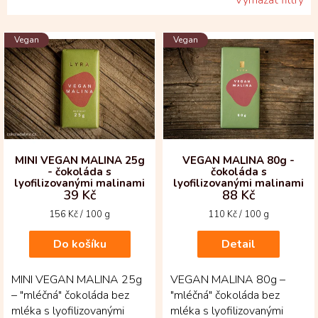
V
Vegan
Vegan
ý
p
i
s
p
r
o
d
MINI VEGAN MALINA 25g
VEGAN MALINA 80g -
- čokoláda s
čokoláda s
u
lyofilizovanými malinami
lyofilizovanými malinami
k
39 Kč
88 Kč
t
Měrná
Měrná
156 Kč / 100 g
110 Kč / 100 g
ů
cena:
cena:
Do košíku
Detail
MINI VEGAN MALINA 25g
VEGAN MALINA 80g –
– "mléčná" čokoláda bez
"mléčná" čokoláda bez
mléka s lyofilizovanými
mléka s lyofilizovanými