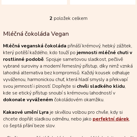
malinami – ovocně svěží
malinami– ovocně svěží
potěšení, které...
tabulka, která překvapí...
2
položek celkem
O
v
l
Mléčná čokoláda Vegan
á
d
Mléčná veganská čokoláda
přináší krémový, hebký zážitek,
a
který potěší každého, kdo touží po
jemnosti mléčné chuti v
c
rostlinné podobě
. Spojuje sametovou sladkost, pečlivě
í
vybrané suroviny a moderní řemeslný přístup, díky nimž vzniká
p
r
lahodná alternativa bez kompromisů. Každý kousek odhaluje
v
vyváženou, harmonickou chuť, která hladí smysly a překvapí
k
svou jemností i plností. Dopřejte si
chvíli sladkého klidu
,
y
kde se etický přístup snoubí s krémovou lahodností v
v
dokonale vyváženém
čokoládovém okamžiku.
ý
p
Kakaové umění Lyra
je skvělou volbou pro chvíle, kdy si
i
chcete dopřát sladkou odměnu, nebo jako
perfektní dárek
,
s
u
co šeptá přání beze slov.