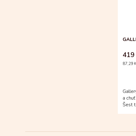
GALL
419
Měrná
87,29 K
cena:
Galler
a chuť
Šest t
čokolá