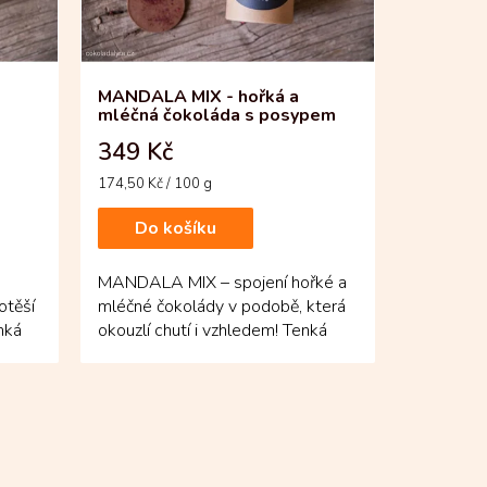
MANDALA MIX - hořká a
mléčná čokoláda s posypem
349 Kč
Měrná
174,50 Kč / 100 g
cena:
Do košíku
MANDALA MIX – spojení hořké a
otěší
mléčné čokolády v podobě, která
nká
okouzlí chutí i vzhledem! Tenká
y...
kolečka čokolády zdobí...