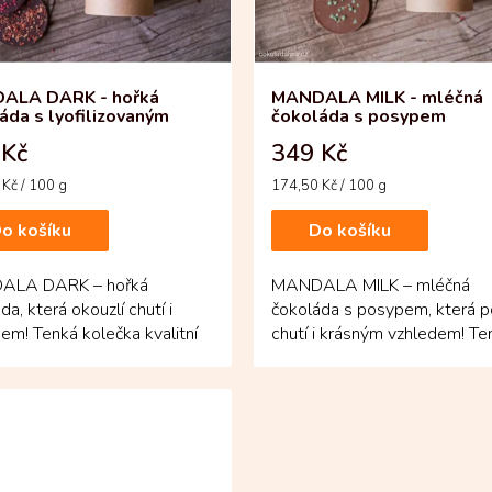
ALA DARK - hořká
MANDALA MILK - mléčná
áda s lyofilizovaným
čokoláda s posypem
em
 Kč
349 Kč
Měrná
Kč / 100 g
174,50 Kč / 100 g
cena:
o košíku
Do košíku
ALA DARK – hořká
MANDALA MILK – mléčná
da, která okouzlí chutí i
čokoláda s posypem, která p
em! Tenká kolečka kvalitní
chutí i krásným vzhledem! Te
čokolády zdobí pestrý...
kolečka jemné mléčné čokolád