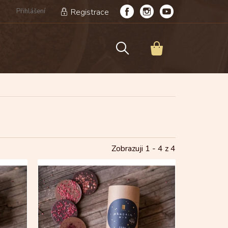
Přihlášení
Registrace
NÁKUPNÍ
KOŠÍK
Zobrazuji 1 -
4
z 4