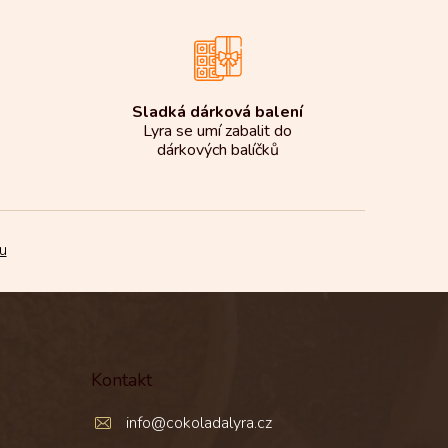
Sladká dárková balení
Lyra se umí zabalit do
dárkových balíčků
u
Kontakt
info
@
cokoladalyra.cz