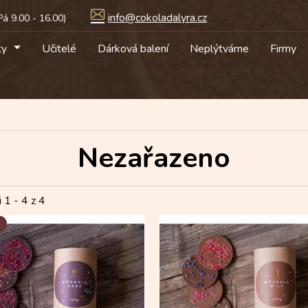
info@cokoladalyra.cz
ty
Učitelé
Dárková balení
Neplýtváme
Firmy
Nezařazeno
i 1 -
4
z 4