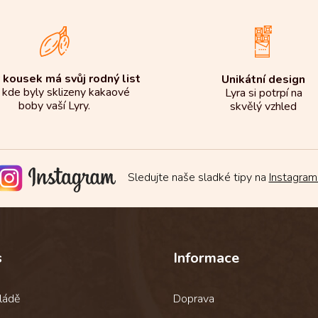
l
á
d
a
c
í
 kousek má svůj rodný list
Unikátní design
p
 kde byly sklizeny kakaové
Lyra si potrpí na
r
boby vaší Lyry.
skvělý vzhled
v
k
y
v
ý
p
Sledujte naše sladké tipy na
Instagram
i
s
u
s
Informace
ládě
Doprava