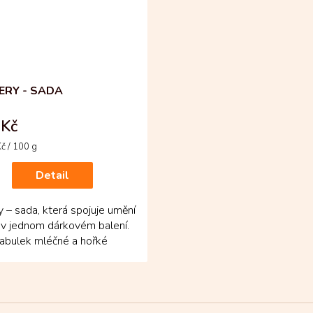
ERY - SADA
 Kč
č / 100 g
Detail
y – sada, která spojuje umění
 v jednom dárkovém balení.
abulek mléčné a hořké
dy z...
O
v