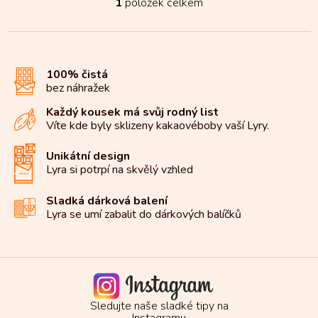
1
položek celkem
O
v
l
á
d
100% čistá
a
bez náhražek
c
í
Každý kousek má svůj rodný list
p
Víte kde byly sklizeny kakaové
boby vaší Lyry.
r
v
k
Unikátní design
y
Lyra si potrpí na
skvělý vzhled
v
ý
Sladká dárková balení
p
Lyra se umí zabalit do
dárkových balíčků
i
s
u
Sledujte naše sladké tipy na
Instagramu