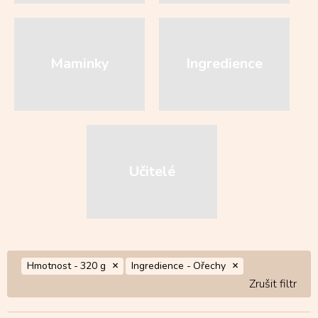
Maminky
Ingredience
Učitelé
Hmotnost -
320 g
Ingredience -
Ořechy