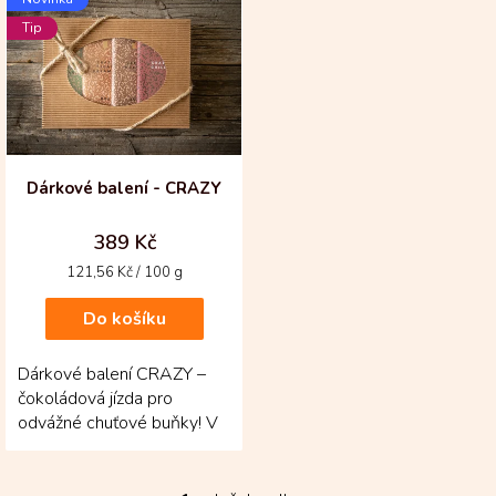
ý
Tip
p
i
s
p
r
o
d
Dárkové balení - CRAZY
u
k
389 Kč
t
Měrná
121,56 Kč / 100 g
ů
cena:
Do košíku
Dárkové balení CRAZY –
čokoládová jízda pro
odvážné chuťové buňky! V
elegantní sadě se ukrývá
čtveřice originálních...