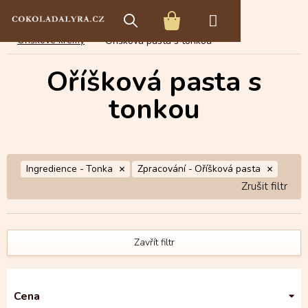
Přejít
E-shop s čokoládou
Čokoládové speciality
na
NÁKUPNÍ
obsah
Oříškové krémy
Oříšková pasta s tonkou
KOŠÍK
Oříšková pasta s
tonkou
Ingredience -
Tonka
Zpracování -
Oříšková pasta
Zavřít filtr
Cena