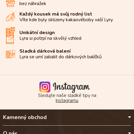
bez náhražek
c
í
Každý kousek má svůj rodný list
p
Víte kde byly sklizeny kakaové
boby vaší Lyry.
r
v
k
Unikátní design
y
Lyra si potrpí na
skvělý vzhled
v
ý
Sladká dárková balení
p
Lyra se umí zabalit do
dárkových balíčků
i
s
u
Sledujte naše sladké tipy na
Instagramu
Z
Kamenný obchod
á
p
a
O nás