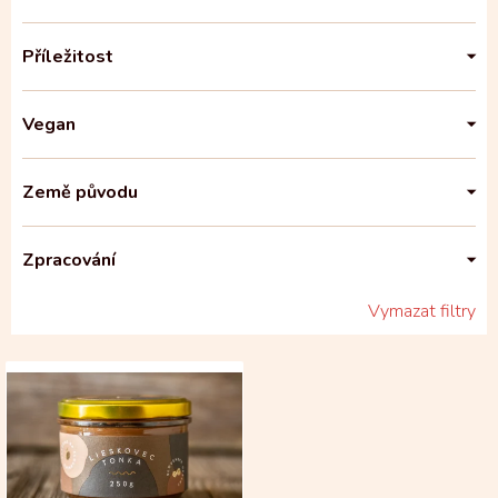
Příležitost
Vegan
Země původu
Zpracování
Vymazat filtry
V
ý
p
i
s
p