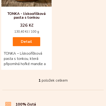
r
o
d
TONKA - lískooříšková
pasta s tonkou
u
k
326 Kč
t
Měrná
130,40 Kč / 100 g
ů
cena:
Detail
TONKA – Lískooříšková
pasta s tonkou, která
připomíná hořké mandle a
nugát. Základ tvoří 45 %
čerstvě upražených...
1
položek celkem
O
v
l
á
d
100% čistá
a