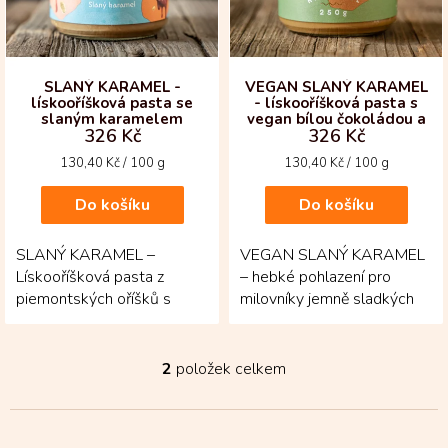
p
r
o
d
SLANÝ KARAMEL -
VEGAN SLANÝ KARAMEL
lískooříšková pasta se
- lískooříšková pasta s
u
slaným karamelem
vegan bílou čokoládou a
k
326 Kč
326 Kč
slaným karamelem
t
Měrná
Měrná
130,40 Kč / 100 g
130,40 Kč / 100 g
ů
cena:
cena:
Do košíku
Do košíku
SLANÝ KARAMEL –
VEGAN SLANÝ KARAMEL
Lískooříšková pasta z
– hebké pohlazení pro
piemontských oříšků s
milovníky jemně sladkých
jemnou solnou linkou.
chutí! Lahodná lískooříšková
Základem jsou pražené
pasta spojuje...
lískové...
2
položek celkem
O
v
l
á