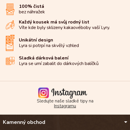
d
100% čistá
a
bez náhražek
c
í
Každý kousek má svůj rodný list
p
Víte kde byly sklizeny kakaové
boby vaší Lyry.
r
v
k
Unikátní design
y
Lyra si potrpí na
skvělý vzhled
v
ý
Sladká dárková balení
p
Lyra se umí zabalit do
dárkových balíčků
i
s
u
Sledujte naše sladké tipy na
Instagramu
Z
Kamenný obchod
á