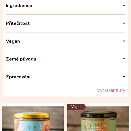
Ingredience
Příležitost
Vegan
Země původu
Zpracování
Vymazat filtry
V
Vegan
ý
p
i
s