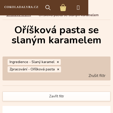
Přejít
E-shop s čokoládou
Čokoládové speciality
na
NÁKUPNÍ
obsah
Oříškové krémy
Oříšková pasta se slaným karamelem
KOŠÍK
Oříšková pasta se
slaným karamelem
Ingredience -
Slaný karamel
Zpracování -
Oříšková pasta
Zavřít filtr