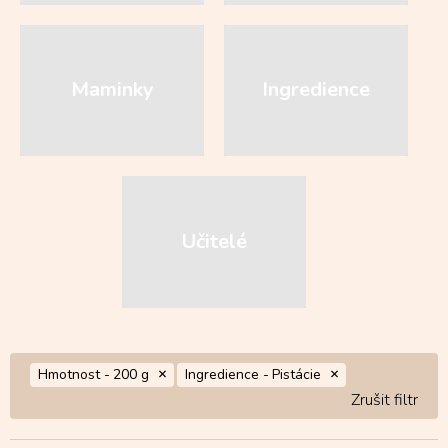
Maminky
Ingredience
Učitelé
Hmotnost -
200 g
Ingredience -
Pistácie