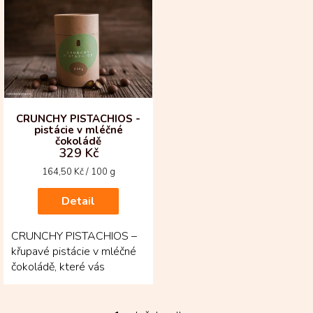
ý
p
i
s
p
r
o
d
CRUNCHY PISTACHIOS -
pistácie v mléčné
u
čokoládě
k
329 Kč
t
Měrná
164,50 Kč / 100 g
ů
cena:
Detail
CRUNCHY PISTACHIOS –
křupavé pistácie v mléčné
čokoládě, které vás
nenechají jen u jednoho
sousta! Spojení čerstvě...