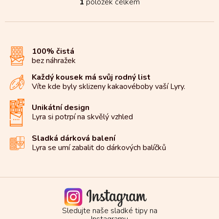
1
položek celkem
O
v
l
á
d
100% čistá
a
bez náhražek
c
í
Každý kousek má svůj rodný list
p
Víte kde byly sklizeny kakaové
boby vaší Lyry.
r
v
k
Unikátní design
y
Lyra si potrpí na
skvělý vzhled
v
ý
Sladká dárková balení
p
Lyra se umí zabalit do
dárkových balíčků
i
s
u
Sledujte naše sladké tipy na
Instagramu