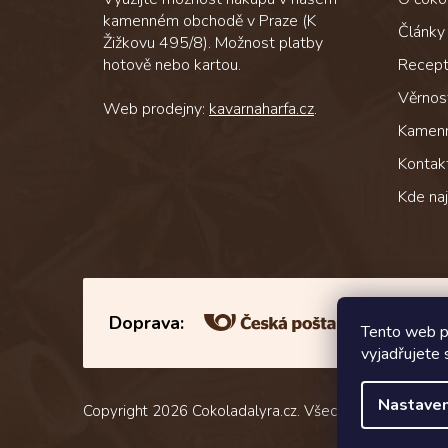
kamenném obchodě v Praze (K
Články
Žižkovu 495/8). Možnost platby
hotově nebo kartou.
Recep
Věrnos
Web prodejny:
kavarnaharfa.cz
.
Kamen
Kontak
Kde na
Doprava:
Tento web p
vyjadřujete 
Nastaven
Copyright 2026
Cokoladalyra.cz
. Všechna práva vyhra