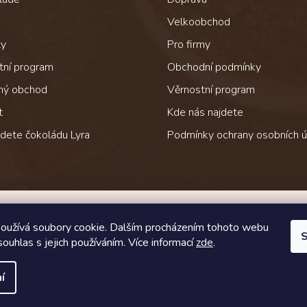
Velkoobchod
ty
Pro firmy
tní program
Obchodní podmínky
ný obchod
Věrnostní program
t
Kde nás najdete
jdete čokoládu Lyra
Podmínky ochrany osobních ú
Jak čokoládu přepravujeme
oužívá soubory cookie. Dalším procházením tohoto webu
S
souhlas s jejich používáním. Více informací
zde
.
í
zena.