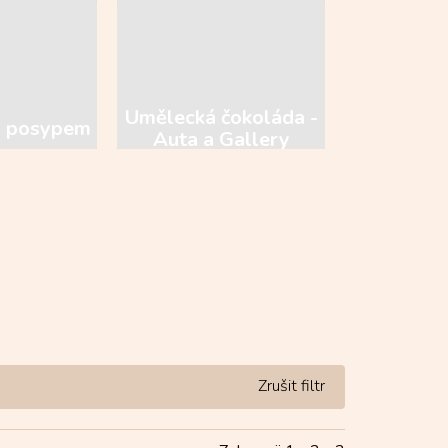
Umělecká čokoláda -
s posypem
Auta a Gallery