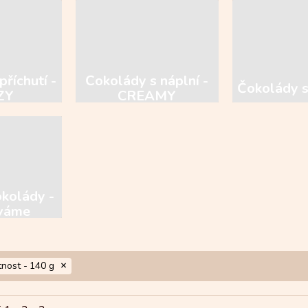
příchutí -
Čokolády s náplní -
Čokolády 
ZY
CREAMY
okolády -
váme
nost -
140 g