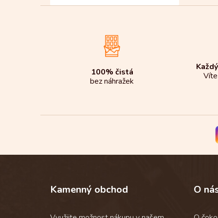
Každý
100% čistá
Víte
bez náhražek
Z
á
p
Kamenný obchod
O ná
a
t
í
Využijte možnost nákupu v našem
O čoko