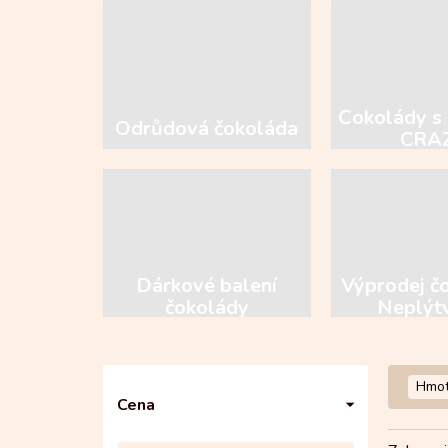
Čokolády s 
Odrůdová čokoláda
CRA
Dárkové balení
Výprodej č
čokolády
Neplýt
P
Hmot
o
Cena
s
t