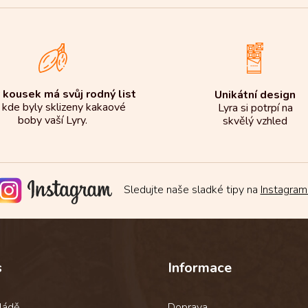
 kousek má svůj rodný list
Unikátní design
 kde byly sklizeny kakaové
Lyra si potrpí na
boby vaší Lyry.
skvělý vzhled
Sledujte naše sladké tipy na
Instagram
s
Informace
ládě
Doprava