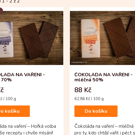
i 1 -
2
z 2
LÁDA NA VAŘENÍ -
ČOKOLÁDA NA VAŘENÍ -
á 70%
mléčná 50%
Kč
88 Kč
Měrná
č / 100 g
62,86 Kč / 100 g
cena:
o košíku
Do košíku
da na vaření – Hořká volba
Čokoláda na vaření – mléčn
še recepty i chvíle mlsání!
pro ty, kdo chtějí vařit i péct 