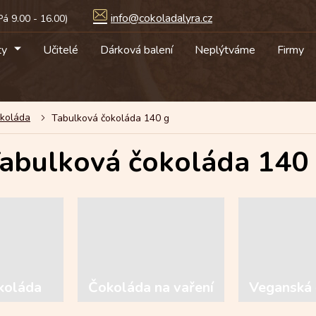
info@cokoladalyra.cz
ty
Učitelé
Dárková balení
Neplýtváme
Firmy
okoláda
Tabulková čokoláda 140 g
abulková čokoláda 140
koláda
Čokoláda na vaření
Veganská 