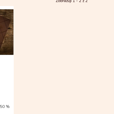
Zobrazuji 1 -
2
z 2
á 50 %
s