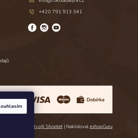
info
@
cokoladalyra.cz
+420 791 913 341
dajů
Platba:
ouhlasím
Vytvořil Shoptet
| Nakódoval
eshopGuru