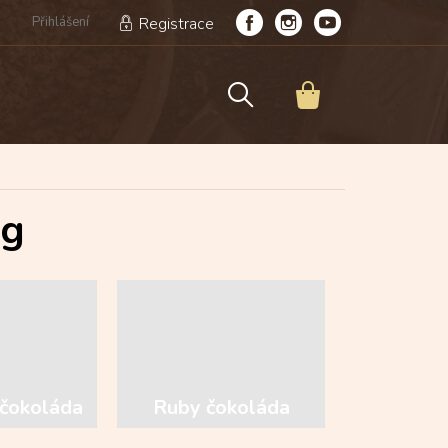
Přihlášení
Registrace
NÁKUPNÍ
KOŠÍK
 g
čokoláda
Ruby čokoláda