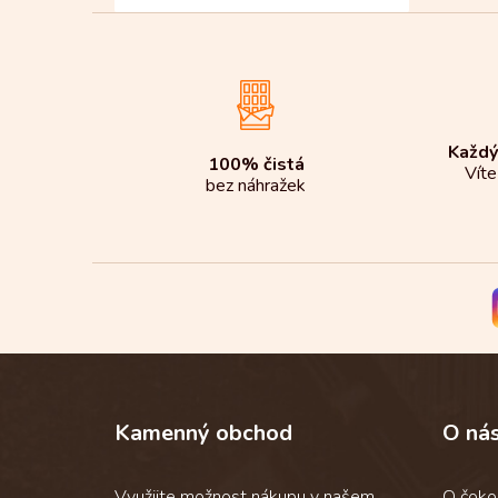
Každý
100% čistá
Víte
bez náhražek
Z
á
p
Kamenný obchod
O ná
a
t
í
Využijte možnost nákupu v našem
O čoko