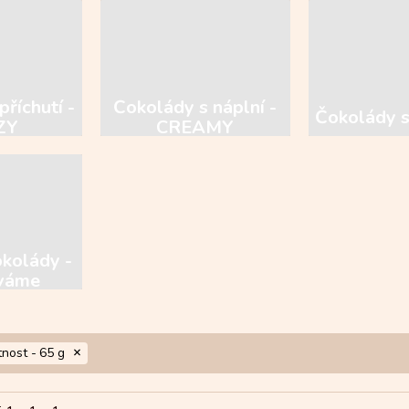
příchutí -
Čokolády s náplní -
Čokolády 
ZY
CREAMY
okolády -
váme
nost -
65 g