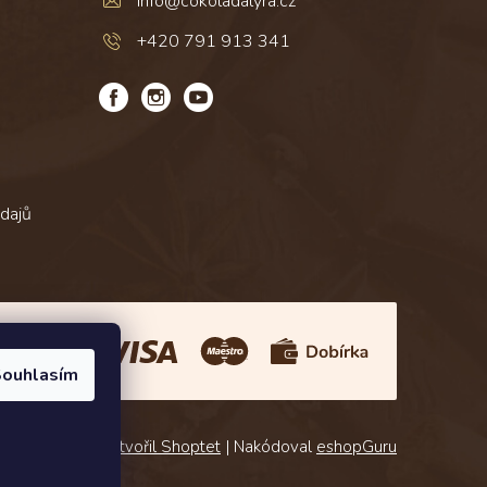
info
@
cokoladalyra.cz
+420 791 913 341
dajů
Platba:
ouhlasím
Vytvořil Shoptet
| Nakódoval
eshopGuru