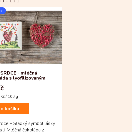
i 1 -
1
z 1
a
 SRDCE - mléčná
áda s lyofilizovaným
em
Kč
Kč / 100 g
o košíku
rdce – Sladký symbol lásky
sti! Mléčná čokoláda z