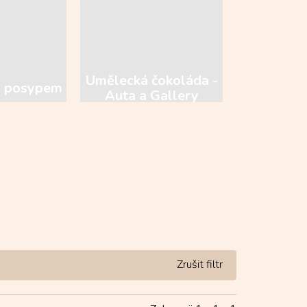
Umělecká čokoláda -
s posypem
Auta a Gallery