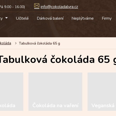
info@cokoladalyra.cz
ty
Učitelé
Dárková balení
Neplýtváme
Firmy
okoláda
Tabulková čokoláda 65 g
Tabulková čokoláda 65 
koláda
Čokoláda na vaření
Veganská 