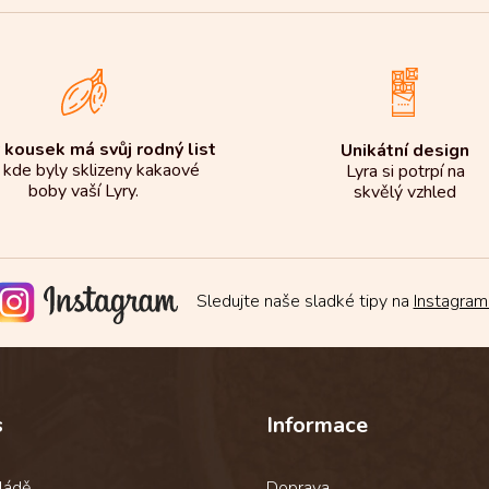
 kousek má svůj rodný list
Unikátní design
 kde byly sklizeny kakaové
Lyra si potrpí na
boby vaší Lyry.
skvělý vzhled
Sledujte naše sladké tipy na
Instagram
s
Informace
ládě
Doprava