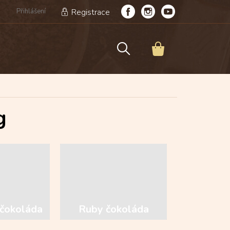
Přihlášení
Registrace
NÁKUPNÍ
KOŠÍK
g
čokoláda
Ruby čokoláda