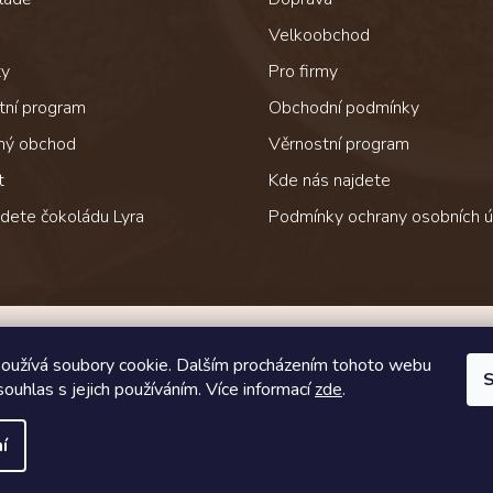
Velkoobchod
ty
Pro firmy
tní program
Obchodní podmínky
ný obchod
Věrnostní program
t
Kde nás najdete
jdete čokoládu Lyra
Podmínky ochrany osobních ú
Jak čokoládu přepravujeme
oužívá soubory cookie. Dalším procházením tohoto webu
S
souhlas s jejich používáním. Více informací
zde
.
í
zena.