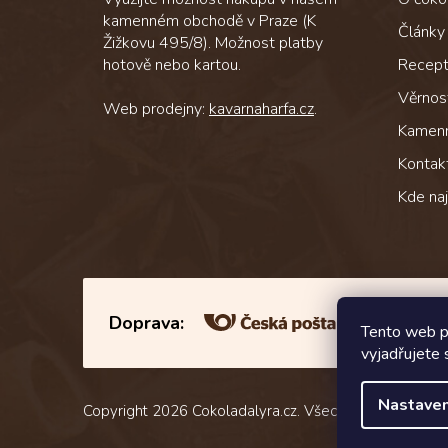
kamenném obchodě v Praze (K
Články
Žižkovu 495/8). Možnost platby
hotově nebo kartou.
Recep
Věrnos
Web prodejny:
kavarnaharfa.cz
.
Kamen
Kontak
Kde na
Doprava:
Tento web p
vyjadřujete 
Nastaven
Copyright 2026
Cokoladalyra.cz
. Všechna práva vyhra