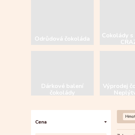
Čokolády s 
Odrůdová čokoláda
CRA
Dárkové balení
Výprodej č
čokolády
Neplýt
P
Hmot
o
Cena
s
t