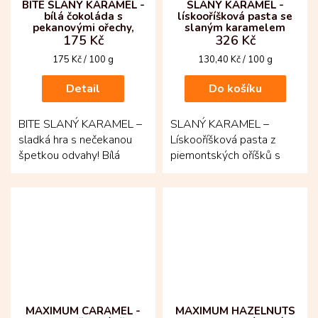
BITE SLANÝ KARAMEL -
SLANÝ KARAMEL -
bílá čokoláda s
lískooříšková pasta se
pekanovými ořechy,
slaným karamelem
175 Kč
326 Kč
pohankou a slaným
karamelem
Měrná
Měrná
175 Kč / 100 g
130,40 Kč / 100 g
cena:
cena:
Detail
Do košíku
BITE SLANÝ KARAMEL –
SLANÝ KARAMEL –
sladká hra s nečekanou
Lískooříšková pasta z
špetkou odvahy! Bílá
piemontských oříšků s
čokoláda z kakaového
jemnou solnou linkou.
másla pocházejícího z
Základem jsou pražené
Kolumbie...
lískové...
MAXIMUM CARAMEL -
MAXIMUM HAZELNUTS