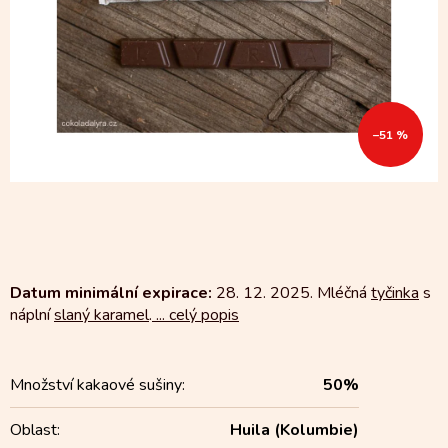
–51 %
Datum minimální expirace:
28. 12. 2025. Mléčná
tyčinka
s
náplní
slaný karamel
.
...
celý popis
Množství kakaové sušiny
:
50%
Oblast
:
Huila (Kolumbie)