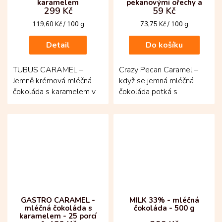
karamelem
pekanovými ořechy a
299 Kč
59 Kč
slaným karamelem
Měrná
Měrná
119,60 Kč / 100 g
73,75 Kč / 100 g
cena:
cena:
Detail
Do košíku
TUBUS CARAMEL –
Crazy Pecan Caramel –
Jemně krémová mléčná
když se jemná mléčná
čokoláda s karamelem v
čokoláda potká s
praktických pecičkách!
pekanovými ořechy a
Karamelová mléčná
křupavým slaným
čokoláda s min....
karamelem! Tabulka z...
GASTRO CARAMEL -
MILK 33% - mléčná
mléčná čokoláda s
čokoláda - 500 g
karamelem - 25 porcí