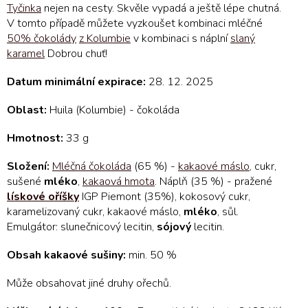
Tyčinka
nejen na cesty. Skvěle vypadá a ještě lépe chutná.
V tomto případě můžete vyzkoušet kombinaci mléčné
50% čokolády
z Kolumbie
v kombinaci s náplní
slaný
karamel
Dobrou chuť!
Datum minimální expirace:
28. 12. 2025
Oblast:
Huila (Kolumbie) - čokoláda
Hmotnost:
33 g
Složení:
Mléčná čokoláda
(65 %) -
kakaové máslo
, cukr,
sušené
mléko
,
kakaová hmota
. Náplň (35 %) - pražené
lískové oříšky
IGP Piemont (35%), kokosový cukr,
karamelizovaný cukr, kakaové máslo,
mléko
, sůl.
Emulgátor: slunečnicový lecitin,
sójový
lecitin.
Obsah kakaové sušiny:
min. 50 %
Může obsahovat jiné druhy ořechů.