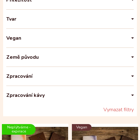
Příležitost
Tvar
Vegan
Země původu
Zpracování
Zpracování kávy
Vymazat filtry
V
Neplýtváme -
Vegan
ý
expirace
p