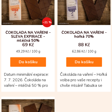
i
s
p
r
–21 %
o
d
ČOKOLÁDA NA VAŘENÍ -
ČOKOLÁDA NA VAŘENÍ -
SLEVA EXPIRACE -
hořká 70%
u
mléčná 50%
k
69 Kč
88 Kč
t
Měrná
Měrná
49,29 Kč / 100 g
62,86 Kč / 100 g
ů
cena:
cena:
Do košíku
Do košíku
Datum minimální expirace:
Čokoláda na vaření – Hořká
7. 7. 2026. Čokoláda na
volba pro vaše recepty i
vaření – mléčná 50 % pro
chvíle mlsání! Tabulka se
ty, kdo chtějí vařit i péct s
70 % kakaa je vyrobená z
opravdovou...
bobů criollo a...