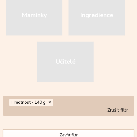
Maminky
Ingredience
Učitelé
Hmotnost -
140 g
Zavřít filtr