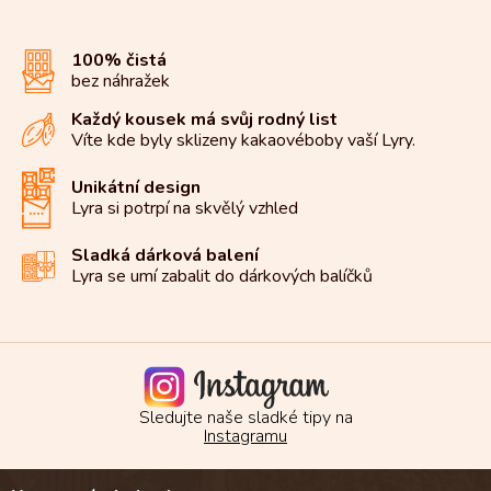
á
d
100% čistá
a
bez náhražek
c
í
Každý kousek má svůj rodný list
p
Víte kde byly sklizeny kakaové
boby vaší Lyry.
r
v
k
Unikátní design
y
Lyra si potrpí na
skvělý vzhled
v
ý
Sladká dárková balení
p
Lyra se umí zabalit do
dárkových balíčků
i
s
u
Sledujte naše sladké tipy na
Instagramu
Z