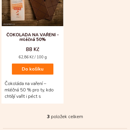
ČOKOLÁDA NA VAŘENÍ -
mléčná 50%
88 Kč
Měrná
62,86 Kč / 100 g
cena:
Do košíku
Čokoláda na vaření –
mléčná 50 % pro ty, kdo
chtějí vařit i péct s
opravdovou kvalitou!
Vznikla z kakaových bobů...
3
položek celkem
O
v
l