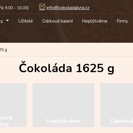
info@cokoladalyra.cz
ty
Učitelé
Dárková balení
Neplýtváme
Firmy
25 g
Čokoláda 1625 g
dové
Neplýtváme
Dárková
lity