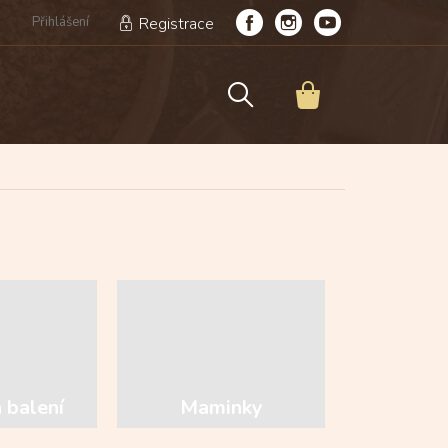
Přihlášení
Registrace
NÁKUPNÍ
KOŠÍK
 balení
Maminky