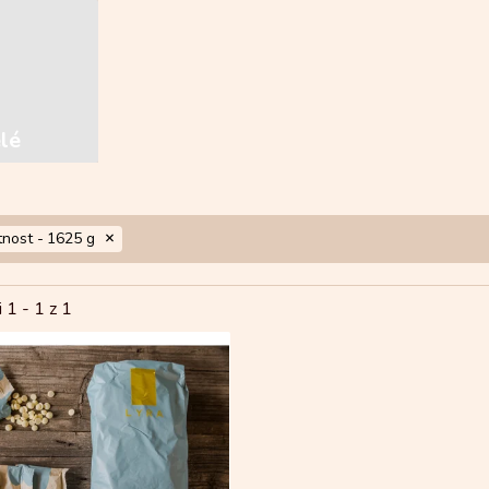
elé
nost -
1625 g
i 1 -
1
z 1