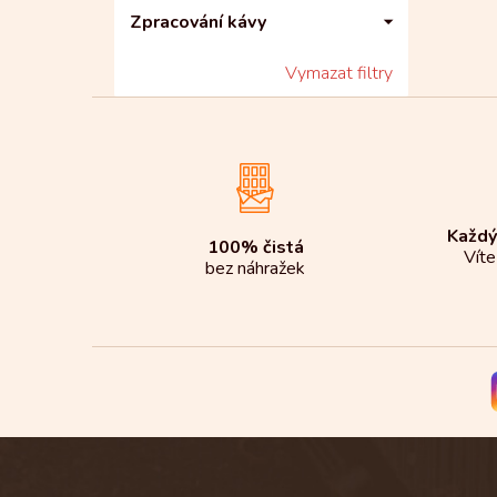
Zpracování kávy
Vymazat filtry
Každý
100% čistá
Víte
bez náhražek
Z
á
p