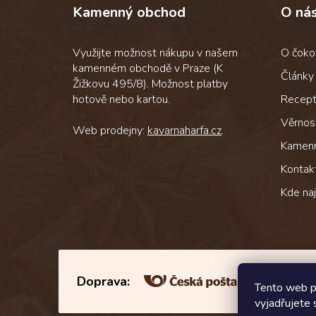
Kamenný obchod
O ná
a
t
í
Využijte možnost nákupu v našem
O čoko
kamenném obchodě v Praze (K
Články
Žižkovu 495/8). Možnost platby
hotově nebo kartou.
Recep
Věrnos
Web prodejny:
kavarnaharfa.cz
.
Kamen
Kontak
Kde na
Doprava:
Tento web p
vyjadřujete 