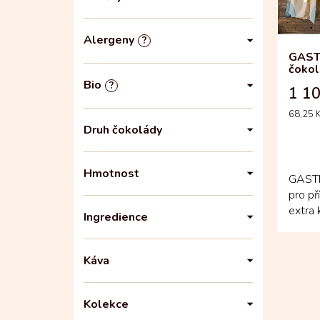
n
o
e
d
l
u
Alergeny
?
k
GAST
t
čokol
ů
Bio
?
1 10
Měrná
68,25 K
cena:
Druh čokolády
Hmotnost
GASTR
pro př
extra 
Ingredience
kdy má
Káva
Kolekce