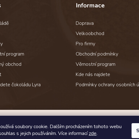
s
Informace
ládě
Doprava
Velkoobchod
ty
Pro firmy
tní program
Obchodní podmínky
ný obchod
Věrnostní program
t
Kde nás najdete
jdete čokoládu Lyra
Podmínky ochrany osobních ú
Jak čokoládu přepravujeme
oužívá soubory cookie. Dalším procházením tohoto webu
S
souhlas s jejich používáním. Více informací
zde
.