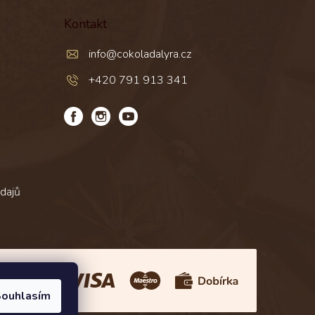
Kontakt
info
@
cokoladalyra.cz
+420 791 913 341
dajů
Platba:
ouhlasím