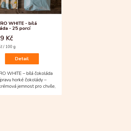
RO WHITE - bílá
áda - 25 porcí
9 Kč
č / 100 g
Detail
O WHITE – bílá čokoláda
ípravu horké čokolády –
krémová jemnost pro chvíle,
te chuť na sladké...
O
v
l
á
d