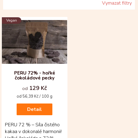
Vymazat filtry
V
Vegan
ý
p
i
s
p
r
o
d
PERU 72% - hořké
čokoládové pecky
u
k
129 Kč
od
t
Měrná
od 56,39 Kč / 100 g
ů
cena:
Detail
PERU 72 % – Síla čistého
kakaa v dokonalé harmonii!