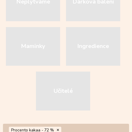
Neplýtváme
Dárková balení
Maminky
Ingredience
Učitelé
Procento kakaa -
72 %