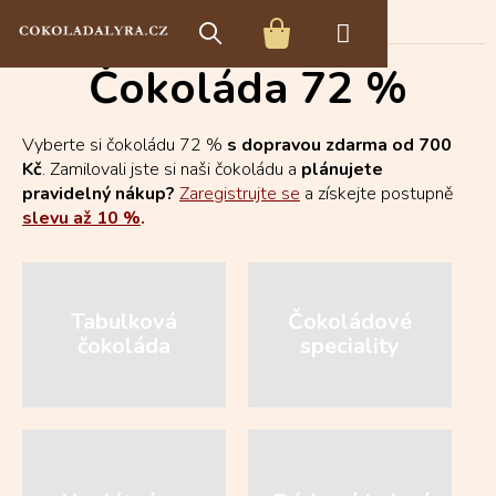
Přejít
E-shop s čokoládou
Čokoláda 72 %
na
NÁKUPNÍ
obsah
Čokoláda 72 %
KOŠÍK
Vyberte si čokoládu 72 %
s dopravou zdarma od 700
Kč
. Zamilovali jste si naši čokoládu a
plánujete
pravidelný nákup?
Zaregistrujte se
a získejte postupně
slevu až 10 %
.
Tabulková
Čokoládové
čokoláda
speciality