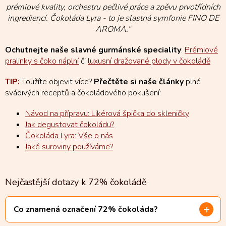
prémiové kvality, orchestru pečlivé práce a zpěvu prvotřídních
ingrediencí. Čokoláda Lyra - to je slastná symfonie FINO DE
AROMA.“
Ochutnejte naše slavné gurmánské speciality
:
Prémiové
pralinky s čoko náplní
či
luxusní dražované plody v čokoládě
TIP:
Toužíte objevit více?
Přečtěte si naše články
plné
svádivých receptů a čokoládového pokušení:
Návod na přípravu: Likérová špička do skleničky
Jak degustovat čokoládu?
Čokoláda Lyra: Vše o nás
Jaké suroviny používáme?
Nejčastější dotazy k 72% čokoládě
Co znamená označení 72% čokoláda?