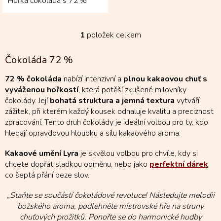
Hořká čokoláda s 72 %
obsahem kakaové sušiny je
vyrobena z...
1
položek celkem
O
v
l
Čokoláda 72 %
á
d
72 % čokoláda
nabízí intenzivní a
plnou kakaovou chuť s
a
vyváženou hořkostí
, která potěší zkušené milovníky
c
čokolády. Její
bohatá struktura a jemná textura
vytváří
í
zážitek, při kterém každý kousek odhaluje kvalitu a preciznost
p
r
zpracování. Tento druh čokolády je ideální volbou pro ty, kdo
v
hledají opravdovou hloubku a sílu kakaového aroma.
k
y
Kakaové umění Lyra
je skvělou volbou pro chvíle, kdy si
v
chcete dopřát sladkou odměnu, nebo jako
perfektní dárek
,
ý
co šeptá přání beze slov.
p
i
„Staňte se součástí čokoládové revoluce! Následujte melodii
s
božského aroma, podlehněte mistrovské hře na struny
u
chuťových prožitků. Ponořte se do harmonické hudby