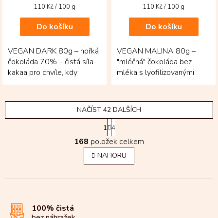
Měrná
Měrná
110 Kč / 100 g
110 Kč / 100 g
cena:
cena:
Do košíku
Do košíku
VEGAN DARK 80g – hořká
VEGAN MALINA 80g –
čokoláda 70% – čistá síla
"mléčná" čokoláda bez
kakaa pro chvíle, kdy
mléka s lyofilizovanými
chcete jen poctivou chuť
malinami– ovocně svěží
bez zbytečností!...
tabulka, která překvapí...
NAČÍST 42 DALŠÍCH
S
1
4
t
O
r
168
položek celkem
v
á
l
n
NAHORU
k
á
o
d
v
a
á
c
n
í
í
100% čistá
p
bez náhražek