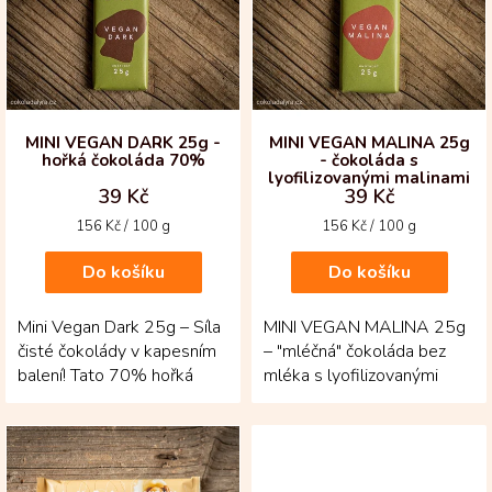
i
s
p
r
o
d
MINI VEGAN DARK 25g -
MINI VEGAN MALINA 25g
hořká čokoláda 70%
- čokoláda s
u
lyofilizovanými malinami
k
39 Kč
39 Kč
t
Měrná
Měrná
156 Kč / 100 g
156 Kč / 100 g
ů
cena:
cena:
Do košíku
Do košíku
Mini Vegan Dark 25g – Síla
MINI VEGAN MALINA 25g
čisté čokolády v kapesním
– "mléčná" čokoláda bez
balení! Tato 70% hořká
mléka s lyofilizovanými
čokoláda je vyrobena z
malinami – ovocně svěží
vybraných...
potěšení, které...