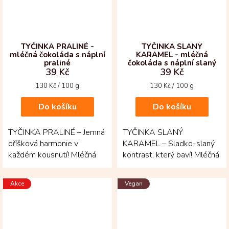
TYČINKA PRALINÉ -
TYČINKA SLANÝ
mléčná čokoláda s náplní
KARAMEL - mléčná
praliné
čokoláda s náplní slaný
39 Kč
39 Kč
karamel
Měrná
Měrná
130 Kč / 100 g
130 Kč / 100 g
cena:
cena:
Do košíku
Do košíku
TYČINKA PRALINÉ – Jemná
TYČINKA SLANÝ
oříšková harmonie v
KARAMEL – Sladko-slaný
každém kousnutí! Mléčná
kontrast, který baví! Mléčná
50 % čokoláda obaluje
50 % čokoláda z Kolumbie
bohatou náplň praliné,...
ukrývá náplň, kde se
Akce
Vegan
jemná...