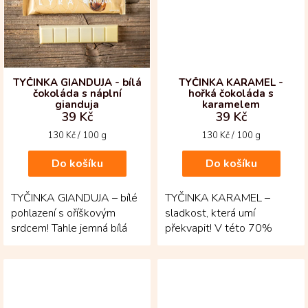
TYČINKA GIANDUJA - bílá
TYČINKA KARAMEL -
čokoláda s náplní
hořká čokoláda s
gianduja
karamelem
39 Kč
39 Kč
Měrná
Měrná
130 Kč / 100 g
130 Kč / 100 g
cena:
cena:
Do košíku
Do košíku
TYČINKA GIANDUJA – bílé
TYČINKA KARAMEL –
pohlazení s oříškovým
sladkost, která umí
srdcem! Tahle jemná bílá
překvapit! V této 70%
čokoláda ukrývá hladkou
hořké čokoládě z Kolumbie
gianduju složenou z...
se ukrývá jemný karamel,
který...