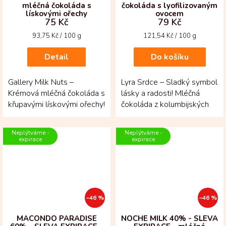
mléčná čokoláda s
čokoláda s lyofilizovaným
lískovými ořechy
ovocem
75 Kč
79 Kč
Měrná
Měrná
93,75 Kč / 100 g
121,54 Kč / 100 g
cena:
cena:
Detail
Do košíku
Gallery Milk Nuts –
Lyra Srdce – Sladký symbol
Krémová mléčná čokoláda s
lásky a radosti! Mléčná
křupavými lískovými ořechy!
čokoláda z kolumbijských
Vytvořená z kakaových
kakaových bobů ve tvaru
bobů criollo a...
srdce, posypaná...
Neplýtváme -
Neplýtváme -
expirace
expirace
–46 %
–46 %
MACONDO PARADISE
NOCHE MILK 40% - SLEVA