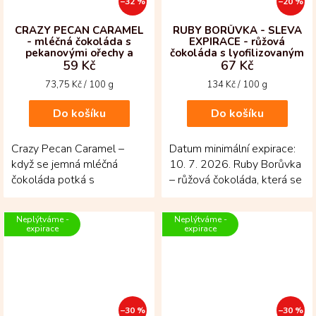
–32 %
–20 %
CRAZY PECAN CARAMEL
RUBY BORŮVKA - SLEVA
- mléčná čokoláda s
EXPIRACE - růžová
pekanovými ořechy a
čokoláda s lyofilizovaným
59 Kč
67 Kč
slaným karamelem
ovocem
Měrná
Měrná
73,75 Kč / 100 g
134 Kč / 100 g
cena:
cena:
Do košíku
Do košíku
Crazy Pecan Caramel –
Datum minimální expirace:
když se jemná mléčná
10. 7. 2026. Ruby Borůvka
čokoláda potká s
– růžová čokoláda, která se
pekanovými ořechy a
odlišuje půvabem i chutí. V
křupavým slaným
každém...
Neplýtváme -
Neplýtváme -
karamelem! Tabulka z...
expirace
expirace
–30 %
–30 %