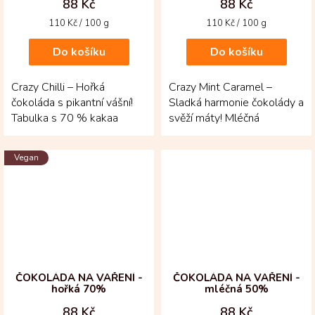
88 Kč
88 Kč
Měrná
Měrná
110 Kč / 100 g
110 Kč / 100 g
cena:
cena:
Do košíku
Do košíku
Crazy Chilli – Hořká
Crazy Mint Caramel –
čokoláda s pikantní vášní!
Sladká harmonie čokolády a
Tabulka s 70 % kakaa
svěží máty! Mléčná
pochází z Venezuely a je
čokoláda z kakaových bobů
doplněná o kolumbijské...
Fino de Aroma z...
Vegan
ČOKOLÁDA NA VAŘENÍ -
ČOKOLÁDA NA VAŘENÍ -
hořká 70%
mléčná 50%
88 Kč
88 Kč