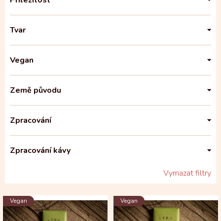
Příležitost
Tvar
Vegan
Země původu
Zpracování
Zpracování kávy
Vymazat filtry
V
Vegan
Vegan
ý
p