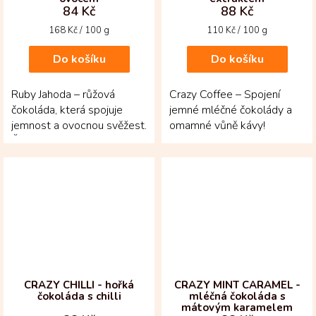
84 Kč
88 Kč
Měrná
Měrná
168 Kč / 100 g
110 Kč / 100 g
cena:
cena:
Do košíku
Do košíku
Ruby Jahoda – růžová
Crazy Coffee – Spojení
čokoláda, která spojuje
jemné mléčné čokolády a
jemnost a ovocnou svěžest.
omamné vůně kávy!
Čokoláda pochází z
Tabulka z venezuelských
kakaových bobů Ruby s...
kakaových bobů s
kávovým...
CRAZY CHILLI - hořká
CRAZY MINT CARAMEL -
čokoláda s chilli
mléčná čokoláda s
mátovým karamelem