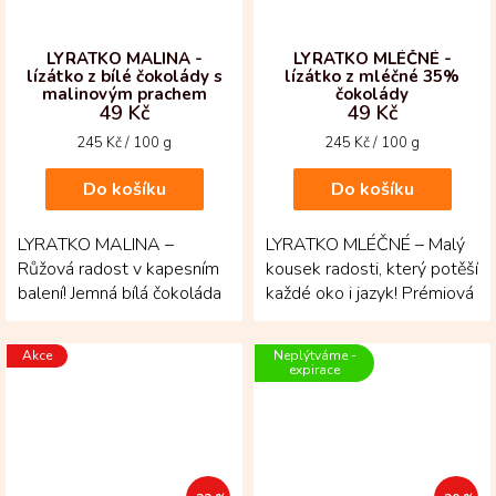
LYRATKO MALINA -
LYRATKO MLÉČNÉ -
lízátko z bílé čokolády s
lízátko z mléčné 35%
malinovým prachem
čokolády
49 Kč
49 Kč
Měrná
Měrná
245 Kč / 100 g
245 Kč / 100 g
cena:
cena:
Do košíku
Do košíku
LYRATKO MALINA –
LYRATKO MLÉČNÉ – Malý
Růžová radost v kapesním
kousek radosti, který potěší
balení! Jemná bílá čokoláda
každé oko i jazyk! Prémiová
nabízí sladkou a krémovou
mléčná čokoláda se
chuť, která se hladce...
rozplývá svou...
Akce
Neplýtváme -
expirace