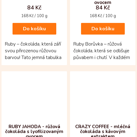
ovocem
84 Kč
84 Kč
Měrná
Měrná
168 Kč / 100 g
168 Kč / 100 g
cena:
cena:
Do košíku
Do košíku
Ruby – čokoláda, která září
Ruby Borůvka – růžová
svou přirozenou růžovou
čokoláda, která se odlišuje
barvou! Tato jemná tabulka
půvabem i chutí. V každém
vzniká z kakaových bobů
kousku se setkává jemná
Ruby, jejichž...
mléčná hebkost s...
RUBY JAHODA - růžová
CRAZY COFFEE - mléčná
čokoláda s lyofilizovaným
čokoláda s kávovým
ovocem
extraktem