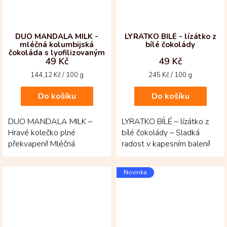
DUO MANDALA MILK -
LYRATKO BÍLÉ - lízátko z
mléčná kolumbijská
bílé čokolády
čokoláda s lyofilizovaným
49 Kč
49 Kč
ovocem
Měrná
Měrná
144,12 Kč / 100 g
245 Kč / 100 g
cena:
cena:
Do košíku
Do košíku
DUO MANDALA MILK –
LYRATKO BÍLÉ – lízátko z
Hravé kolečko plné
bílé čokolády – Sladká
překvapení! Mléčná
radost v kapesním balení!
kolumbijská čokoláda Fino
Jemná bílá čokoláda s
de Aroma přináší jemnou
kvalitním kakaovým...
Novinka
sladkost s...