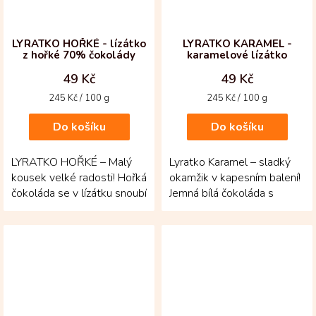
LYRATKO HOŘKÉ - lízátko
LYRATKO KARAMEL -
z hořké 70% čokolády
karamelové lízátko
49 Kč
49 Kč
Měrná
Měrná
245 Kč / 100 g
245 Kč / 100 g
cena:
cena:
Do košíku
Do košíku
LYRATKO HOŘKÉ – Malý
Lyratko Karamel – sladký
kousek velké radosti! Hořká
okamžik v kapesním balení!
čokoláda se v lízátku snoubí
Jemná bílá čokoláda s
s jemnou texturou a hravým
karamelovou příchutí přináší
tvarem,...
lahodnou,...