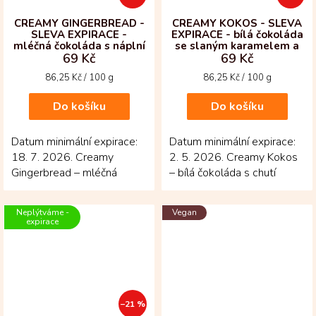
CREAMY GINGERBREAD -
CREAMY KOKOS - SLEVA
SLEVA EXPIRACE -
EXPIRACE - bílá čokoláda
mléčná čokoláda s náplní
se slaným karamelem a
69 Kč
69 Kč
s perníkovým kořením
kokosem
Měrná
Měrná
86,25 Kč / 100 g
86,25 Kč / 100 g
cena:
cena:
Do košíku
Do košíku
Datum minimální expirace:
Datum minimální expirace:
18. 7. 2026. Creamy
2. 5. 2026. Creamy Kokos
Gingerbread – mléčná
– bílá čokoláda s chutí
čokoláda, která voní po
tropického potěšení!
Vánocích! V každém
Spojení sametově...
Neplýtváme -
Vegan
kousku...
expirace
–21 %