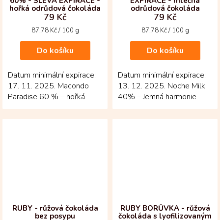
60% - SLEVA EXPIRACE -
EXPIRACE - mléčná
hořká odrůdová čokoláda
odrůdová čokoláda
79 Kč
79 Kč
Měrná
Měrná
87,78 Kč / 100 g
87,78 Kč / 100 g
cena:
cena:
Do košíku
Do košíku
Datum minimální expirace:
Datum minimální expirace:
17. 11. 2025. Macondo
13. 12. 2025. Noche Milk
Paradise 60 % – hořká
40% – Jemná harmonie
čokoláda s jemnou duší
mléčné čokolády z
Kolumbie. První z...
Kolumbie! Tato odrůdová...
RUBY - růžová čokoláda
RUBY BORŮVKA - růžová
bez posypu
čokoláda s lyofilizovaným