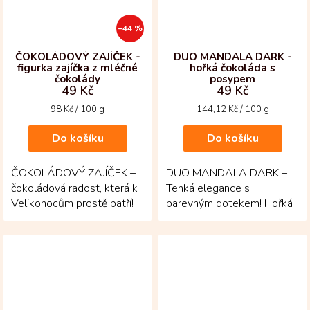
–44 %
ČOKOLÁDOVÝ ZAJÍČEK -
DUO MANDALA DARK -
figurka zajíčka z mléčné
hořká čokoláda s
čokolády
posypem
49 Kč
49 Kč
Měrná
Měrná
98 Kč / 100 g
144,12 Kč / 100 g
cena:
cena:
Do košíku
Do košíku
ČOKOLÁDOVÝ ZAJÍČEK –
DUO MANDALA DARK –
čokoládová radost, která k
Tenká elegance s
Velikonocům prostě patří!
barevným dotekem! Hořká
Figurka zajíčka z mléčné
čokoláda z kakaových bobů
čokolády zaujme...
Fino de Aroma...