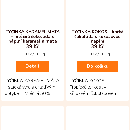
TYČINKA KARAMEL MÁTA
TYČINKA KOKOS - hořká
- mléčná čokoláda s
čokoláda s kokosovou
náplní karamel a máta
náplní
39 Kč
39 Kč
Měrná
Měrná
130 Kč / 100 g
130 Kč / 100 g
cena:
cena:
Detail
Do košíku
TYČINKA KARAMEL MÁTA
TYČINKA KOKOS –
– sladká vlna s chladivým
Tropická lehkost v
dotykem! Mléčná 50%
křupavém čokoládovém
čokoláda z Kolumbie skrývá
tónu! Výrazná 70% hořká
náplň, kde se...
čokoláda z kolumbijských
bobů Fino de...