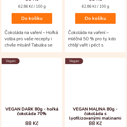
Měrná
Měrná
62,86 Kč / 100 g
62,86 Kč / 100 g
cena:
cena:
Do košíku
Do košíku
Čokoláda na vaření – Hořká
Čokoláda na vaření –
volba pro vaše recepty i
mléčná 50 % pro ty, kdo
chvíle mlsání! Tabulka se
chtějí vařit i péct s
70 % kakaa je vyrobená z
opravdovou kvalitou!
bobů criollo a...
Vznikla z kakaových bobů...
Vegan
Vegan
VEGAN DARK 80g - hořká
VEGAN MALINA 80g -
čokoláda 70%
čokoláda s
lyofilizovanými malinami
88 Kč
88 Kč