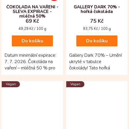
ČOKOLÁDA NA VAŘENÍ -
GALLERY DARK 70% -
SLEVA EXPIRACE -
hořká čokoláda
mléčná 50%
69 Kč
75 Kč
Měrná
Měrná
49,29 Kč / 100 g
93,75 Kč / 100 g
cena:
cena:
Do košíku
Do košíku
Datum minimální expirace:
Gallery Dark 70% – Umění
7. 7. 2026. Čokoláda na
ukryté v tabulce
vaření – mléčná 50 % pro
čokolády! Tato hořká
ty, kdo chtějí vařit i péct s
čokoláda z kolumbijské
opravdovou...
oblasti Huila je vyrobena...
Vegan
Vegan