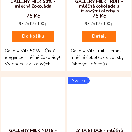
GALLERY MILK 50% -
GALLERY MILK FRUIT -
mléčná čokoláda
mléčná čokoláda s
lískovými ořechy a
75 Kč
75 Kč
rozinkami
Měrná
Měrná
93,75 Kč / 100 g
93,75 Kč / 100 g
cena:
cena:
Do košíku
Detail
Gallery Milk 50% – Čistá
Gallery Milk Fruit – Jemná
elegance mléčné čokolády!
mléčná čokoláda s kousky
Vyrobena z kakaových
lískových ořechů a
bobů criollo a trinitario z
sladkých rozinek!
kolumbijské...
Vytvořená z kakaových
Novinka
bobů...
GALLERY MILK NUTS -
LYRA SRDCE - mléčná