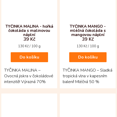
TYČINKA MALINA - hořká
TYČINKA MANGO -
čokoláda s malinovou
mléčná čokoláda s
náplní
mangovou náplní
39 Kč
39 Kč
Měrná
Měrná
130 Kč / 100 g
130 Kč / 100 g
cena:
cena:
Do košíku
Do košíku
TYČINKA MALINA –
TYČINKA MANGO – Sladká
Ovocná jiskra v čokoládové
tropická vlna v kapesním
intenzitě! Výrazná 70%
balení! Mléčná 50 %
hořká čokoláda z Kolumbie
kolumbijská čokoláda se
se tu setkává s...
zde potkává s exotickou...