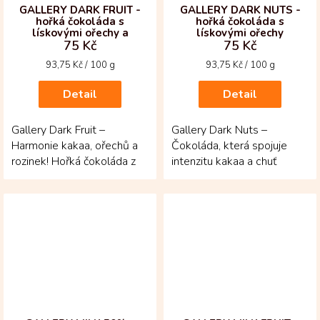
GALLERY DARK FRUIT -
GALLERY DARK NUTS -
hořká čokoláda s
hořká čokoláda s
lískovými ořechy a
lískovými ořechy
75 Kč
75 Kč
rozinkami
Měrná
Měrná
93,75 Kč / 100 g
93,75 Kč / 100 g
cena:
cena:
Detail
Detail
Gallery Dark Fruit –
Gallery Dark Nuts –
Harmonie kakaa, ořechů a
Čokoláda, která spojuje
rozinek! Hořká čokoláda z
intenzitu kakaa a chuť
kolumbijské oblasti Huila je
ořechů! Hořká tabulka z
vyrobená z bobů...
kolumbijské oblasti Huila...