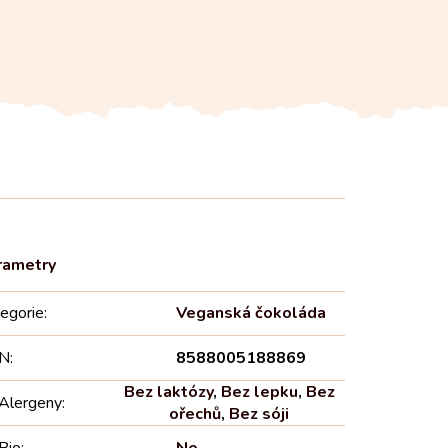
egorie
:
Veganská čokoláda
N
:
8588005188869
Bez laktózy
,
Bez lepku
,
Bez
Alergeny
:
ořechů
,
Bez sóji
Bio
:
Ne