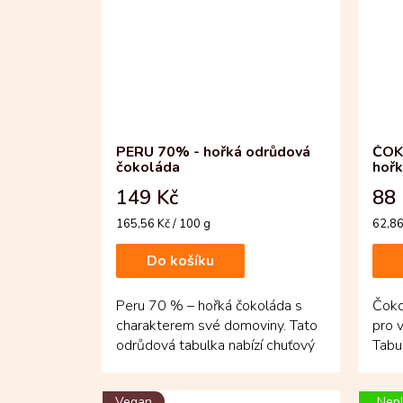
PERU 70% - hořká odrůdová
ČOK
čokoláda
hoř
149 Kč
88 
Měrná
Měrn
165,56 Kč / 100 g
62,86
cena:
cena:
Do košíku
Peru 70 % – hořká čokoláda s
Čoko
charakterem své domoviny. Tato
pro v
odrůdová tabulka nabízí chuťový
Tabu
zážitek s lehkým dotekem...
vyrob
Vegan
Nepl