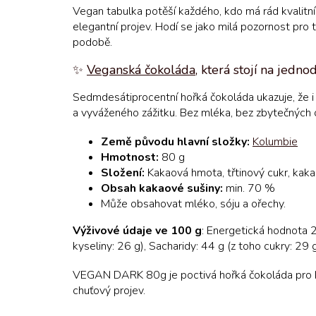
Vegan tabulka potěší každého, kdo má rád kvalitní 
elegantní projev. Hodí se jako milá pozornost pro t
podobě.
✨
Veganská čokoláda
, která stojí na jedno
Sedmdesátiprocentní hořká čokoláda ukazuje, že i p
a vyváženého zážitku. Bez mléka, bez zbytečných od
Země původu hlavní složky:
Kolumbie
Hmotnost:
80 g
Složení:
Kakaová hmota, třtinový cukr, kaka
Obsah kakaové sušiny:
min. 70 %
Může obsahovat mléko, sóju a ořechy.
Výživové údaje ve 100 g
: Energetická hodnota 
kyseliny: 26 g), Sacharidy: 44 g (z toho cukry: 29 g)
VEGAN DARK 80g je poctivá hořká čokoláda pro ka
chuťový projev.