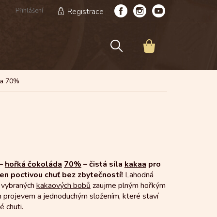
Přihlášení
Registrace
NÁKUPNÍ
KOŠÍK
da 70%
 –
hořká čokoláda
70%
– čistá síla
kakaa
pro
jen poctivou chuť bez zbytečností!
Lahodná
 vybraných
kakaových bobů
zaujme plným hořkým
 projevem a jednoduchým složením, které staví
é chuti.