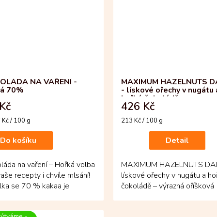
OLÁDA NA VAŘENÍ -
MAXIMUM HAZELNUTS D
ká 70%
- lískové ořechy v nugátu 
hořké čokoládě
Kč
426 Kč
á
Měrná
 Kč / 100 g
213 Kč / 100 g
cena:
Do košíku
Detail
láda na vaření – Hořká volba
MAXIMUM HAZELNUTS DA
aše recepty i chvíle mlsání!
lískové ořechy v nugátu a ho
lka se 70 % kakaa je
čokoládě – výrazná oříšková
ená z bobů criollo a...
delikatesa s elegantně hořký
ýtváme -