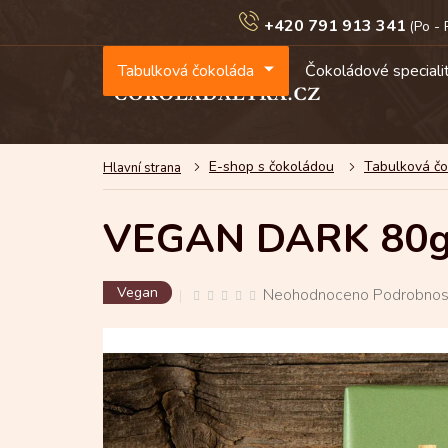
Přejít
+420 791 913 341
na
obsah
Tabulková čokoláda
Čokoládové speciali
E-shop s čokoládou
Tabulková č
VEGAN DARK 80g 
Průměrné
Vegan
Neohodnoceno
Podrobnos
hodnocení
produktu
je
0,0
z
5
hvězdiček.