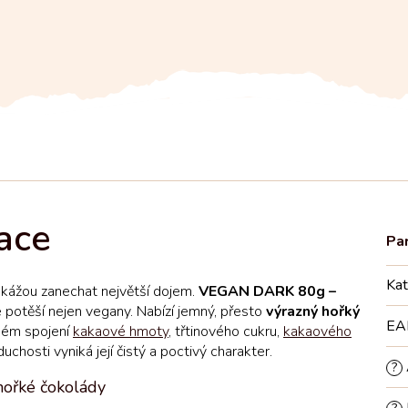
Kat
 dokážou zanechat největší dojem.
VEGAN DARK 80g –
e potěší nejen vegany. Nabízí jemný, přesto
výrazný hořký
EA
hém spojení
kakaové hmoty
, třtinového cukru,
kakaového
chosti vyniká její čistý a poctivý charakter.
?
 hořké čokolády