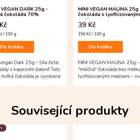
I VEGAN DARK 25g -
MINI VEGAN MALINA 25g 
ká čokoláda 70%
čokoláda s lyofilizovaným
malinami
Kč
39 Kč
á
Měrná
č / 100 g
156 Kč / 100 g
cena:
Do košíku
Do košíku
 Vegan Dark 25g – Síla čisté
MINI VEGAN MALINA 25g –
lády v kapesním balení! Tato
"mléčná" čokoláda bez mléka
hořká čokoláda je vyrobena
lyofilizovanými malinami – o
raných...
svěží potěšení, které...
Související produkty
n