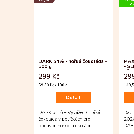
ex
DARK 54% - hořká čokoláda -
MAX
500 g
- SL
ořec
299 Kč
299
čok
Měrná
Měrn
59,80 Kč / 100 g
149,5
cena:
cena:
Detail
DARK 54% – Vyvážená hořká
Datum
čokoláda v pecičkách pro
202
poctivou horkou čokoládu!
DARK
Vysoce kvalitní hořká čokoláda
a hoř