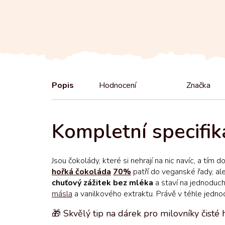
Popis
Hodnocení
Značka
Jsou čokolády, které si nehrají na nic navíc, a tím
hořká čokoláda
70%
patří do veganské řady, al
chuťový zážitek bez mléka
a staví na jednoduc
másla
a vanilkového extraktu. Právě v téhle jednodu
🎁 Skvělý tip na dárek pro milovníky čisté