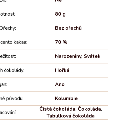
otnost
:
80 g
Ořechy
:
Bez ořechů
cento kakaa
:
70 %
ležitost
:
Narozeniny
,
Svátek
h čokolády
:
Hořká
gan
:
Ano
mě původu
:
Kolumbie
Čistá čokoláda
,
Čokoláda
,
acování
:
Tabulková čokoláda