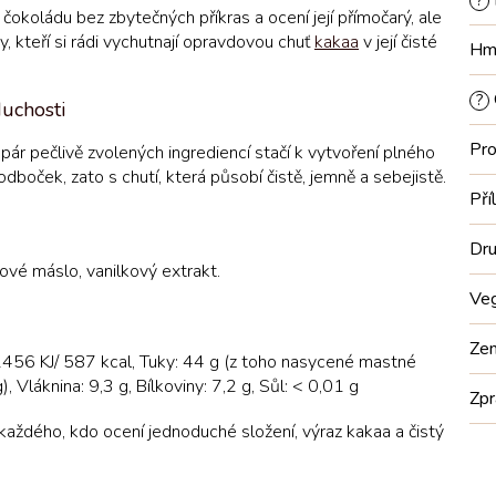
?
čokoládu bez zbytečných příkras a ocení její přímočarý, ale
y, kteří si rádi vychutnají opravdovou chuť
kakaa
v její čisté
Hm
?
duchosti
Pro
ár pečlivě zvolených ingrediencí stačí k vytvoření plného
boček, zato s chutí, která působí čistě, jemně a sebejistě.
Pří
Dru
ové máslo, vanilkový extrakt.
Ve
Ze
2456 KJ/ 587 kcal, Tuky: 44 g (z toho nasycené mastné
, Vláknina: 9,3 g, Bílkoviny: 7,2 g, Sůl: < 0,01 g
Zpr
ždého, kdo ocení jednoduché složení, výraz kakaa a čistý