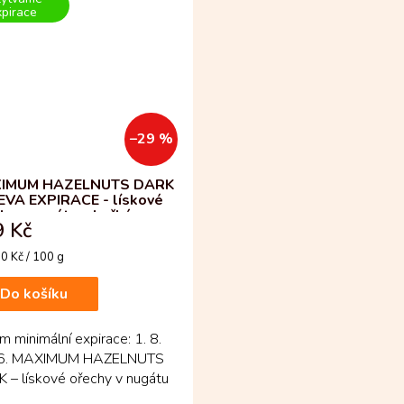
pirace
–29 %
IMUM HAZELNUTS DARK
EVA EXPIRACE - lískové
hy v nugátu a hořké
 Kč
oládě
á
0 Kč / 100 g
Do košíku
 minimální expirace: 1. 8.
6. MAXIMUM HAZELNUTS
 – lískové ořechy v nugátu
ké čokoládě – výrazná...