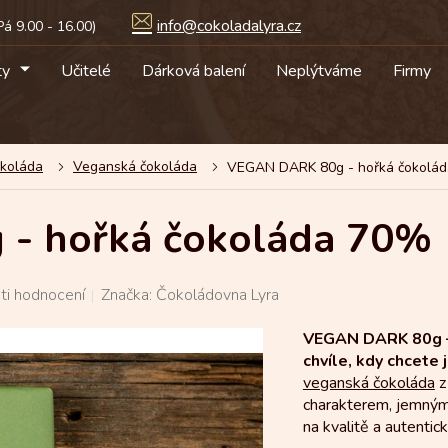
info@cokoladalyra.cz
ty
Učitelé
Dárková balení
Neplýtváme
Firmy
okoláda
Veganská čokoláda
VEGAN DARK 80g - hořká čokolá
- hořká čokoláda 70%
ti hodnocení
Značka:
Čokoládovna Lyra
VEGAN DARK 80g
chvíle, kdy chcete 
veganská čokoláda
z
charakterem, jemným
na kvalitě a autentick