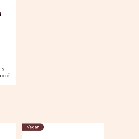
-
i
 s
vocně
Vegan