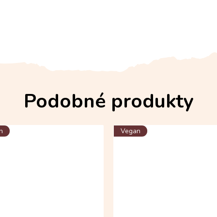
n
Vegan