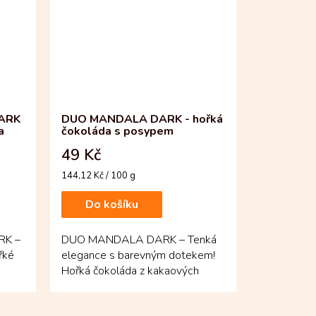
ARK
DUO MANDALA DARK - hořká
a
čokoláda s posypem
49 Kč
Měrná
144,12 Kč / 100 g
cena:
Do košíku
RK –
DUO MANDALA DARK – Tenká
řké
elegance s barevným dotekem!
Hořká čokoláda z kakaových
m...
bobů Fino de Aroma...