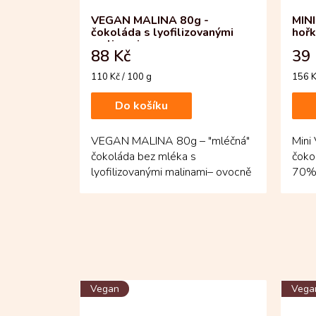
VEGAN MALINA 80g -
MIN
čokoláda s lyofilizovanými
hoř
malinami
88 Kč
39 
Měrná
Měrn
110 Kč / 100 g
156 K
cena:
cena:
Do košíku
VEGAN MALINA 80g – "mléčná"
Mini
čokoláda bez mléka s
čoko
lyofilizovanými malinami– ovocně
70% 
svěží tabulka, která překvapí...
z vyb
Vegan
Vega