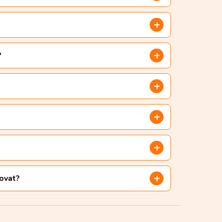
?
dovat?