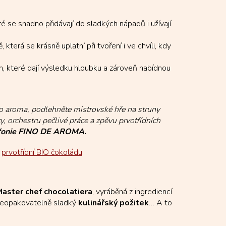
 se snadno přidávají do sladkých nápadů i užívají
terá se krásně uplatní při tvoření i ve chvíli, kdy
h, které dají výsledku hloubku a zároveň nabídnou
o aroma, podlehněte mistrovské hře na struny
 orchestru pečlivé práce a zpěvu prvotřídních
ymfonie FINO DE AROMA.
i
prvotřídní BIO čokoládu
aster chef chocolatiera
, vyráběná z ingrediencí
 neopakovatelně sladký
kulinářský požitek
… A to