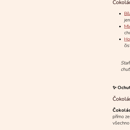
Čokolád
Bí
jen
Ml
ch
Ho
či
Staň
chuť
✨ Ochut
Čokolá
Čokolád
přímo ze
všechno 