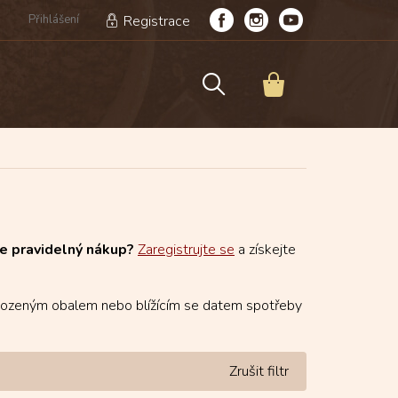
Přihlášení
Registrace
NÁKUPNÍ
KOŠÍK
e pravidelný nákup?
Zaregistrujte se
a získejte
kozeným obalem nebo blížícím se datem spotřeby