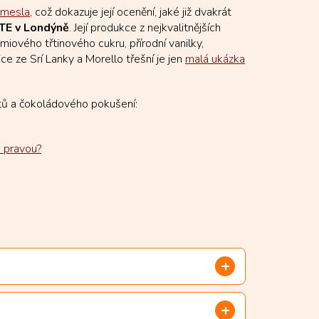
emesla
, což dokazuje její ocenění, jaké již dvakrát
TE v Londýně
. Její produkce z nejkvalitnějších
émiového třtinového cukru, přírodní vanilky,
ce ze Srí Lanky a Morello třešní je jen
malá ukázka
tů a čokoládového pokušení:
u pravou?