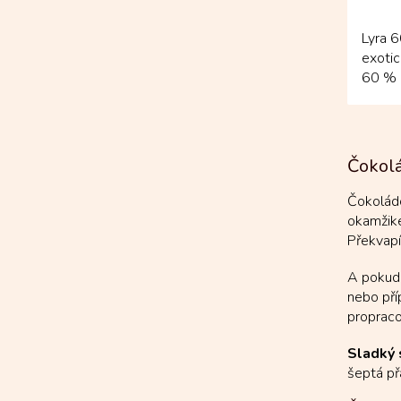
Lyra 
exotic
60 % 
kombin
Čokolá
Čokolád
okamžike
Překvapí 
A pokud 
nebo př
propraco
Sladký 
šeptá př