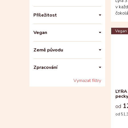
Lyra 
v kaž
čokolá
Příležitost
vyváže
Vegan
Vegan
Země původu
Zpracování
Vymazat filtry
LYRA 
peck
1
od
Měrná
od 51,3
cena: