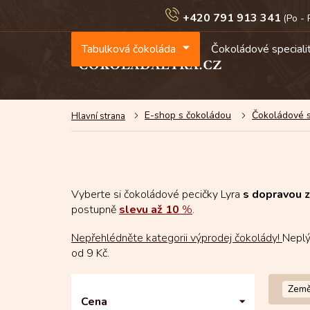
Přejít
+420 791 913 341
na
obsah
Tabulková čokoláda
Čokoládové speciali
E-shop s čokoládou
Čokoládové s
Vyberte si čokoládové pecičky Lyra
s dopravou 
postupně
slevu až 10
%
.
Nepřehlédněte kategorii výprodej čokolády!
Nepl
od 9 Kč.
P
Země
o
Cena