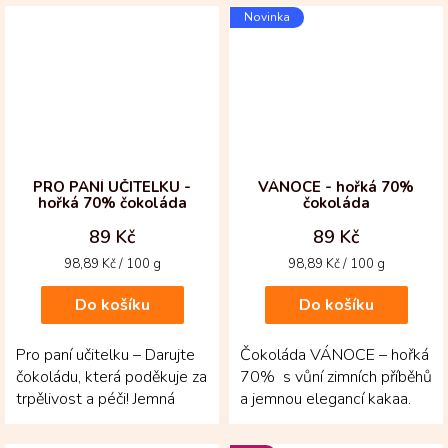
hravostí a přináší...
obalu...
Novinka
PRO PANÍ UČITELKU -
VÁNOCE - hořká 70%
hořká 70% čokoláda
čokoláda
89 Kč
89 Kč
Měrná
Měrná
98,89 Kč / 100 g
98,89 Kč / 100 g
cena:
cena:
Do košíku
Do košíku
Pro paní učitelku – Darujte
Čokoláda VÁNOCE – hořká
čokoládu, která poděkuje za
70% s vůní zimních příběhů
trpělivost a péči! Jemná
a jemnou elegancí kakaa.
70% tabulka z Kolumbie je
Vánoční tabulka z
vyrobená z...
kolumbijských...