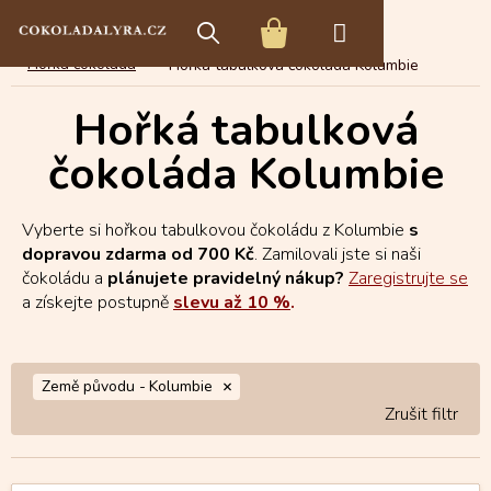
Přejít
E-shop s čokoládou
Tabulková čokoláda
na
NÁKUPNÍ
obsah
Hořká čokoláda
Hořká tabulková čokoláda Kolumbie
KOŠÍK
Hořká tabulková
čokoláda Kolumbie
Vyberte si hořkou tabulkovou čokoládu z Kolumbie
s
dopravou zdarma od 700 Kč
. Zamilovali jste si naši
čokoládu a
plánujete pravidelný nákup?
Zaregistrujte se
a získejte postupně
slevu až 10 %
.
Země původu -
Kolumbie