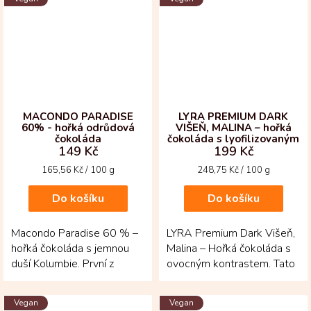
MACONDO PARADISE
LYRA PREMIUM DARK
60% - hořká odrůdová
VIŠEŇ, MALINA – hořká
čokoláda
čokoláda s lyofilizovaným
149 Kč
199 Kč
ovocem
Měrná
Měrná
165,56 Kč / 100 g
248,75 Kč / 100 g
cena:
cena:
Do košíku
Do košíku
Macondo Paradise 60 % –
LYRA Premium Dark Višeň,
hořká čokoláda s jemnou
Malina – Hořká čokoláda s
duší Kolumbie. První z
ovocným kontrastem. Tato
kolekce odrůdových
70% čokoláda spojuje
čokolád přináší vyváženou...
hloubku...
Vegan
Vegan