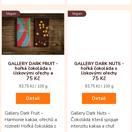
čokoláda je vyrobena z
čokoláda z kolumbijské
vybraných...
oblasti Huila je vyrobena...
Vegan
Vegan
GALLERY DARK FRUIT -
GALLERY DARK NUTS -
hořká čokoláda s
hořká čokoláda s
lískovými ořechy a
lískovými ořechy
75 Kč
75 Kč
rozinkami
Měrná
Měrná
93,75 Kč / 100 g
93,75 Kč / 100 g
cena:
cena:
Detail
Detail
Gallery Dark Fruit –
Gallery Dark Nuts –
Harmonie kakaa, ořechů a
Čokoláda, která spojuje
rozinek! Hořká čokoláda z
intenzitu kakaa a chuť