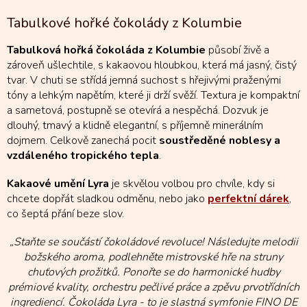
v
l
Tabulkové hořké čokolády z Kolumbie
á
d
Tabulková hořká čokoláda z Kolumbie
působí živě a
a
zároveň ušlechtile, s kakaovou hloubkou, která má jasný, čistý
c
tvar. V chuti se střídá jemná suchost s hřejivými praženými
í
tóny a lehkým napětím, které ji drží svěží. Textura je kompaktní
p
r
a sametová, postupně se otevírá a nespěchá. Dozvuk je
v
dlouhý, tmavý a klidně elegantní, s příjemně minerálním
k
dojmem. Celkově zanechá pocit
soustředěné noblesy a
y
vzdáleného tropického tepla
.
v
ý
Kakaové umění Lyra
je skvělou volbou pro chvíle, kdy si
p
chcete dopřát sladkou odměnu, nebo jako
perfektní dárek
,
i
co šeptá přání beze slov.
s
u
„Staňte se součástí čokoládové revoluce! Následujte melodii
božského aroma, podlehněte mistrovské hře na struny
chuťových prožitků. Ponořte se do harmonické hudby
prémiové kvality, orchestru pečlivé práce a zpěvu prvotřídních
ingrediencí. Čokoláda Lyra - to je slastná symfonie FINO DE