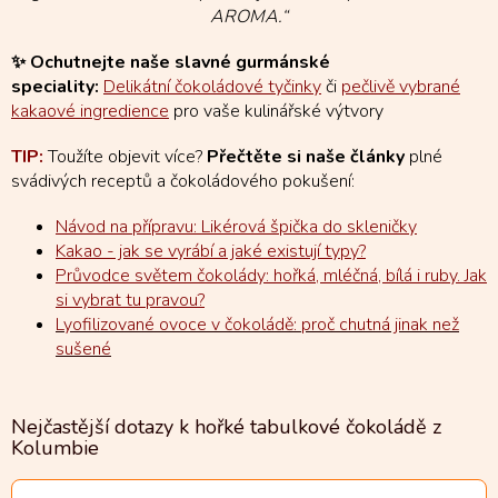
AROMA.“
✨ Ochutnejte naše slavné gurmánské
speciality:
Delikátní čokoládové tyčinky
či
pečlivě vybrané
kakaové ingredience
pro vaše kulinářské výtvory
TIP:
Toužíte objevit více?
Přečtěte si naše články
plné
svádivých receptů a čokoládového pokušení:
Návod na přípravu: Likérová špička do skleničky
Kakao - jak se vyrábí a jaké existují typy?
Průvodce světem čokolády: hořká, mléčná, bílá i ruby. Jak
si vybrat tu pravou?
Lyofilizované ovoce v čokoládě: proč chutná jinak než
sušené
Nejčastější dotazy k hořké tabulkové čokoládě z
Kolumbie