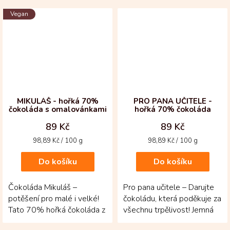
bobů criollo a...
bez zbytečností!...
Vegan
MIKULÁŠ - hořká 70%
PRO PANA UČITELE -
čokoláda s omalovánkami
hořká 70% čokoláda
89 Kč
89 Kč
Měrná
Měrná
98,89 Kč / 100 g
98,89 Kč / 100 g
cena:
cena:
Do košíku
Do košíku
Čokoláda Mikuláš –
Pro pana učitele – Darujte
potěšení pro malé i velké!
čokoládu, která poděkuje za
Tato 70% hořká čokoláda z
všechnu trpělivost! Jemná
Kolumbie spojuje kvalitu s
70% tabulka z Kolumbie v