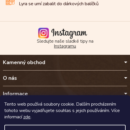
Lyra se umí zabalit do
dárkových balíčků
Sledujte naše sladké tipy na
Instagramu
Z
Kamenný obchod
á
p
a
O nás
t
í
Informace
Tento web používá soubory cookie. Dalším procházením
Kontakt
tohoto webu vyjadřujete souhlas s jejich používáním. Více
informací
zde
.
Doprava a platba