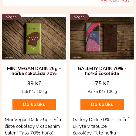
V
Vegan
Vegan
ý
p
i
s
p
r
o
d
MINI VEGAN DARK 25g -
GALLERY DARK 70% -
hořká čokoláda 70%
hořká čokoláda
u
k
39 Kč
75 Kč
t
Měrná
Měrná
156 Kč / 100 g
93,75 Kč / 100 g
ů
cena:
cena:
Do košíku
Do košíku
Mini Vegan Dark 25g – Síla
Gallery Dark 70% – Umění
čisté čokolády v kapesním
ukryté v tabulce
balení! Tato 70% hořká
čokolády! Tato hořká