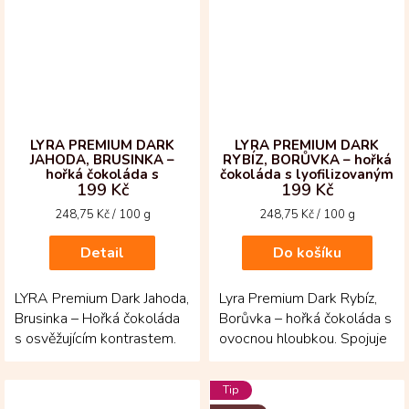
LYRA PREMIUM DARK
LYRA PREMIUM DARK
JAHODA, BRUSINKA –
RYBÍZ, BORŮVKA – hořká
hořká čokoláda s
čokoláda s lyofilizovaným
199 Kč
199 Kč
lyofilizovaným ovocem
ovocem
Měrná
Měrná
248,75 Kč / 100 g
248,75 Kč / 100 g
cena:
cena:
Detail
Do košíku
LYRA Premium Dark Jahoda,
Lyra Premium Dark Rybíz,
Brusinka – Hořká čokoláda
Borůvka – hořká čokoláda s
s osvěžujícím kontrastem.
ovocnou hloubkou. Spojuje
Tato 70% čokoláda z
intenzitu kolumbijského
kolumbijských bobů...
kakaa s jemně...
Tip