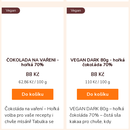
kolumbijské oblasti Huila je
ořechů! Hořká tabulka z
vyrobená z bobů...
kolumbijské oblasti Huila...
Vegan
Vegan
ČOKOLÁDA NA VAŘENÍ -
VEGAN DARK 80g - hořká
hořká 70%
čokoláda 70%
88 Kč
88 Kč
Měrná
Měrná
62,86 Kč / 100 g
110 Kč / 100 g
cena:
cena:
Do košíku
Do košíku
Čokoláda na vaření – Hořká
VEGAN DARK 80g – hořká
volba pro vaše recepty i
čokoláda 70% – čistá síla
chvíle mlsání! Tabulka se
kakaa pro chvíle, kdy
70 % kakaa je vyrobená z
chcete jen poctivou chuť