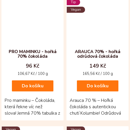
Tip
Vegan
PRO MAMINKU - hořká
ARAUCA 70% - hořká
70% čokoláda
odrůdová čokoláda
96 Kč
149 Kč
Měrná
Měrná
106,67 Kč / 100 g
165,56 Kč / 100 g
cena:
cena:
Do košíku
Do košíku
Pro maminku – Čokoláda,
Arauca 70 % – Hořká
která řekne víc než
čokoláda s autentickou
slova! Jemná 70% tabulka z
chutí Kolumbie! Odrůdová
Kolumbie je vyrobená z
tabulka z oblasti Arauca
kakaové hmoty,...
využívá kakaové boby...
Vegan
Vegan