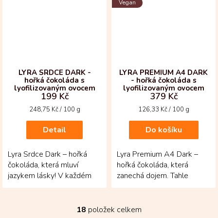
Vegan
LYRA SRDCE DARK -
LYRA PREMIUM A4 DARK
hořká čokoláda s
- hořká čokoláda s
lyofilizovaným ovocem
lyofilizovaným ovocem
199 Kč
379 Kč
Měrná
Měrná
248,75 Kč / 100 g
126,33 Kč / 100 g
cena:
cena:
Detail
Do košíku
Lyra Srdce Dark – hořká
Lyra Premium A4 Dark –
čokoláda, která mluví
hořká čokoláda, která
jazykem lásky! V každém
zanechá dojem. Tahle
soustu se propojuje
tabulka ukrývá tři sta gramů
intenzita kolumbijského...
kolumbijského kakaa s...
18
položek celkem
O