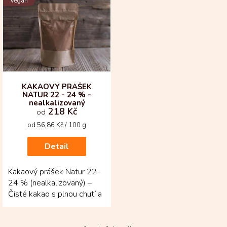
Vegan
ý
p
i
s
p
r
o
d
KAKAOVÝ PRÁŠEK
NATUR 22 - 24 % -
u
nealkalizovaný
k
218 Kč
od
t
Měrná
od 56,86 Kč / 100 g
ů
cena:
Detail
Kakaový prášek Natur 22–
24 % (nealkalizovaný) –
Čisté kakao s plnou chutí a
vůní Kolumbie! Tento
naturální,...