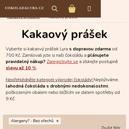
Přejít
E-shop s čokoládou
Čokoládové speciality
na
NÁKUPNÍ
obsah
Kakaové produkty
Kakaový prášek
KOŠÍK
Kakaový prášek
Vyberte si kakaový prášek Lyra
s dopravou zdarma
od
700 Kč. Zamilovali jste si naši čokoládu a
plánujete
pravidelný nákup?
Zaregistrujte se
a získejte postupně
slevu až 10
%
.
Nepřehlédněte kategorii výprodej čokolády!
Neplýtváme,
lahodná čokoláda s drobnými nedokonalostmi
,
poškozeným obalem nebo blížícím se datem spotřeby od
9 Kč.
Alergeny? -
Bez ořechů