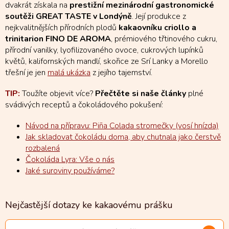
dvakrát získala na
prestižní mezinárodní gastronomické
soutěži GREAT TASTE v Londýně
. Její produkce z
nejkvalitnějších přírodních plodů
kakaovníku criollo a
trinitarion FINO DE AROMA
, prémiového třtinového cukru,
přírodní vanilky, lyofilizovaného ovoce, cukrových lupínků
květů, kalifornských mandlí, skořice ze Srí Lanky a Morello
třešní je jen
malá ukázka
z jejího tajemství.
TIP:
Toužíte objevit více?
Přečtěte si naše články
plné
svádivých receptů a čokoládového pokušení:
Návod na přípravu:
Piña Colada stromečky (vosí hnízda)
Jak skladovat čokoládu doma, aby chutnala jako čerstvě
rozbalená
Čokoláda Lyra: Vše o nás
Jaké suroviny používáme?
Nejčastější dotazy ke kakaovému prášku