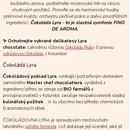
božského aroma, podlehněte mistrovské hře na struny
chuťových prožitků. Ponořte se do harmonické hudby
prémiové kvality, orchestru pečlivé práce a zpěvu prvotřídních
ingrediencí.
Čokoláda Lyra - to je slastná symfonie FINO
DE AROMA.
✨ Ochutnejte vybrané delikatesy Lyra
chocolate:
Lahodnou růžovou
čokoládu Ruby
či pravou
odrůdovou čokoládu
z Kolumbie
Čokoládá Lyra
Čokoládový poklad Lyra
, vznikající pod přísným dohledem
samotného
Master chef chocolatiera
, vyráběná z
ingrediencí přímo ze zdroje od
BIO farmářů
a
prvozpracovatelů v Kolumbii, zaručuje neopakovatelně sladký
kulinářský požitek
… A to všechno bez příměsi chemických
či aromatických látek.
ČOKOLÁDOVNA LYRA je opravdovým mistrovstvím
lahodného
ručního řemesla
, což dokazuje její ocenění, jaké již