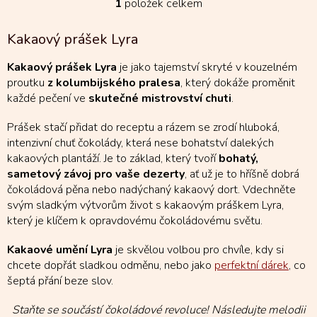
1
položek celkem
O
v
l
Kakaový prášek Lyra
á
d
Kakaový prášek Lyra
je jako tajemství skryté v kouzelném
a
proutku
z kolumbijského pralesa
, který dokáže proměnit
c
každé pečení ve
skutečné mistrovství chuti
.
í
p
Prášek stačí přidat do receptu a rázem se zrodí hluboká,
r
v
intenzivní chuť čokolády, která nese bohatství dalekých
k
kakaových plantáží. Je to základ, který tvoří
bohatý,
y
sametový závoj pro vaše dezerty
, ať už je to hříšně dobrá
v
čokoládová pěna nebo nadýchaný kakaový dort. Vdechněte
ý
svým sladkým výtvorům život s kakaovým práškem Lyra,
p
který je klíčem k opravdovému čokoládovému světu.
i
s
Kakaové umění Lyra
je skvělou volbou pro chvíle, kdy si
u
chcete dopřát sladkou odměnu, nebo jako
perfektní dárek
, co
šeptá přání beze slov.
Staňte se součástí čokoládové revoluce! Následujte melodii