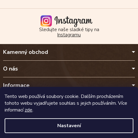
Sledujte naše sladké tipy na
Instagramu
Z
Kamenný obchod
á
p
a
O nás
t
í
Informace
Tento web používá soubory cookie. Dalším procházením
Kontakt
tohoto webu vyjadřujete souhlas s jejich používáním. Více
informací
zde
.
Doprava a platba
Nastavení