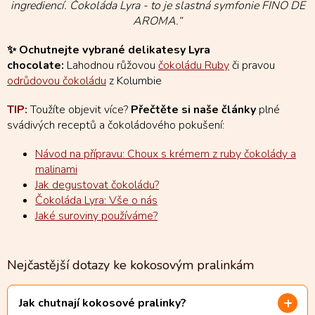
ingrediencí. Čokoláda Lyra - to je slastná symfonie FINO DE
AROMA.“
✨ Ochutnejte vybrané delikatesy Lyra
chocolate:
Lahodnou růžovou
čokoládu Ruby
či pravou
odrůdovou čokoládu
z Kolumbie
TIP:
Toužíte objevit více?
Přečtěte si naše články
plné
svádivých receptů a čokoládového pokušení:
Návod na přípravu: Choux s krémem z ruby čokolády a
malinami
Jak degustovat čokoládu?
Čokoláda Lyra: Vše o nás
Jaké suroviny používáme?
Nejčastější dotazy ke kokosovým pralinkám
Jak chutnají kokosové pralinky?