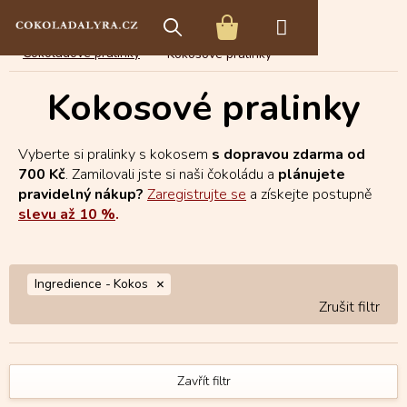
Přejít
E-shop s čokoládou
Čokoládové speciality
na
NÁKUPNÍ
obsah
Čokoládové pralinky
Kokosové pralinky
KOŠÍK
Kokosové pralinky
Vyberte si pralinky s kokosem
s dopravou zdarma od
700 Kč
. Zamilovali jste si naši čokoládu a
plánujete
pravidelný nákup?
Zaregistrujte se
a získejte postupně
slevu až 10 %
.
Ingredience -
Kokos
Zavřít filtr