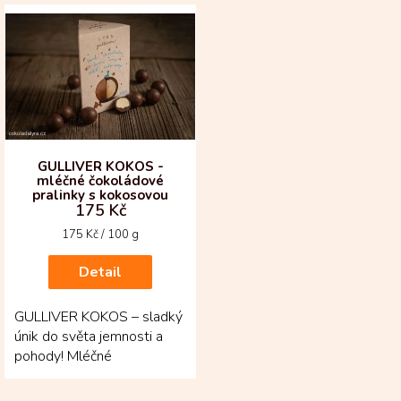
V
ý
p
i
s
p
r
o
d
GULLIVER KOKOS -
mléčné čokoládové
u
pralinky s kokosovou
k
175 Kč
náplní
t
Měrná
175 Kč / 100 g
ů
cena:
Detail
GULLIVER KOKOS – sladký
únik do světa jemnosti a
pohody! Mléčné
čokoládové pralinky z kakaa
pocházejícího z Kolumbie...