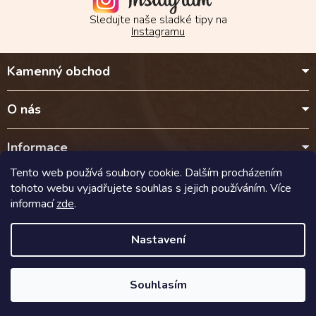
Sledujte naše sladké tipy na
Instagramu
Z
Kamenný obchod
á
p
a
O nás
t
í
Informace
Tento web používá soubory cookie. Dalším procházením
Kontakt
tohoto webu vyjadřujete souhlas s jejich používáním. Více
informací
zde
.
Doprava a platba
Nastavení
Copyright 2026
Cokoladalyra.cz
. Všechna práva vyhrazena.
Souhlasím
Vytvořil Shoptet
| Nakódoval
eshopGuru