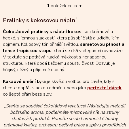
1
položek celkem
O
v
l
Pralinky s kokosovou náplní
á
d
Čokoládové pralinky s náplní kokos
jsou krémové a
a
hebké, s jemnou sladkostí, která působí čistě a uklidňujícím
c
dojmem. Kokosový tón přináší světlou,
sametovou plnost a
í
lehce tropickou stopu
, která se drží v elegantní rovnováze.
p
r
V textuře se potkává hladká měkkost s nenápadnou
v
strukturou, která dodá každému soustu živost. Dozvuk je
k
hřejivý, něžný a příjemně dlouhý.
y
v
Kakaové umění Lyra
je skvělou volbou pro chvíle, kdy si
ý
chcete dopřát sladkou odměnu, nebo jako
perfektní dárek
,
p
co šeptá přání beze slov.
i
s
„Staňte se součástí čokoládové revoluce! Následujte melodii
u
božského aroma, podlehněte mistrovské hře na struny
chuťových prožitků. Ponořte se do harmonické hudby
prémiové kvality, orchestru pečlivé práce a zpěvu prvotřídních