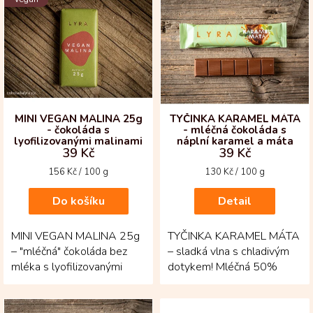
ý
p
i
s
p
r
o
d
MINI VEGAN MALINA 25g
TYČINKA KARAMEL MÁTA
- čokoláda s
- mléčná čokoláda s
u
lyofilizovanými malinami
náplní karamel a máta
k
39 Kč
39 Kč
t
Měrná
Měrná
156 Kč / 100 g
130 Kč / 100 g
ů
cena:
cena:
Do košíku
Detail
MINI VEGAN MALINA 25g
TYČINKA KARAMEL MÁTA
– "mléčná" čokoláda bez
– sladká vlna s chladivým
mléka s lyofilizovanými
dotykem! Mléčná 50%
malinami – ovocně svěží
čokoláda z Kolumbie skrývá
potěšení, které...
náplň, kde se...