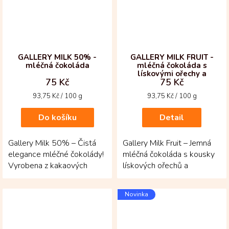
GALLERY MILK 50% -
GALLERY MILK FRUIT -
mléčná čokoláda
mléčná čokoláda s
lískovými ořechy a
75 Kč
75 Kč
rozinkami
Měrná
Měrná
93,75 Kč / 100 g
93,75 Kč / 100 g
cena:
cena:
Do košíku
Detail
Gallery Milk 50% – Čistá
Gallery Milk Fruit – Jemná
elegance mléčné čokolády!
mléčná čokoláda s kousky
Vyrobena z kakaových
lískových ořechů a
bobů criollo a trinitario z
sladkých rozinek!
kolumbijské...
Vytvořená z kakaových
Novinka
bobů...