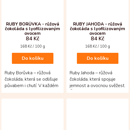
RUBY BORŮVKA - růžová
RUBY JAHODA - růžová
čokoláda s lyofilizovaným
čokoláda s lyofilizovaným
ovocem
ovocem
84 Kč
84 Kč
Měrná
Měrná
168 Kč / 100 g
168 Kč / 100 g
cena:
cena:
Do košíku
Do košíku
Ruby Borůvka – růžová
Ruby Jahoda – růžová
čokoláda, která se odlišuje
čokoláda, která spojuje
půvabem i chutí. V každém
jemnost a ovocnou svěžest.
kousku se setkává jemná
Čokoláda pochází z
mléčná hebkost s...
kakaových bobů Ruby s...