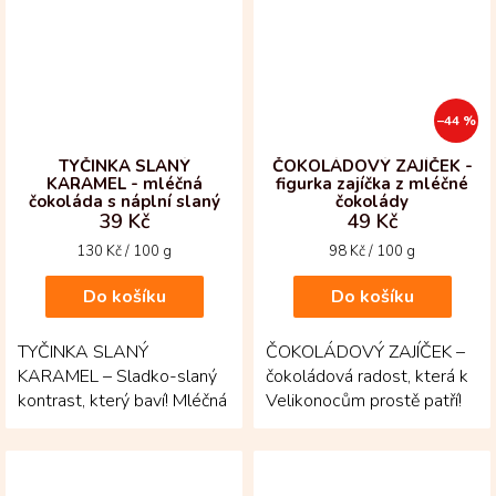
–44 %
TYČINKA SLANÝ
ČOKOLÁDOVÝ ZAJÍČEK -
KARAMEL - mléčná
figurka zajíčka z mléčné
čokoláda s náplní slaný
čokolády
39 Kč
49 Kč
karamel
Měrná
Měrná
130 Kč / 100 g
98 Kč / 100 g
cena:
cena:
Do košíku
Do košíku
TYČINKA SLANÝ
ČOKOLÁDOVÝ ZAJÍČEK –
KARAMEL – Sladko-slaný
čokoládová radost, která k
kontrast, který baví! Mléčná
Velikonocům prostě patří!
50 % čokoláda z Kolumbie
Figurka zajíčka z mléčné
ukrývá náplň, kde se
čokolády zaujme...
jemná...