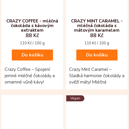
CRAZY COFFEE - mléčná
CRAZY MINT CARAMEL -
čokoláda s kávovým
mléčná čokoláda s
extraktem
mátovým karamelem
88 Kč
88 Kč
Měrná
Měrná
110 Kč / 100 g
110 Kč / 100 g
cena:
cena:
Do košíku
Do košíku
Crazy Coffee – Spojení
Crazy Mint Caramel –
jemné mléčné čokolády a
Sladká harmonie čokolády a
omamné vůně kávy!
svěží máty! Mléčná
Tabulka z venezuelských
čokoláda z kakaových bobů
kakaových bobů s
Fino de Aroma z...
Vegan
kávovým...