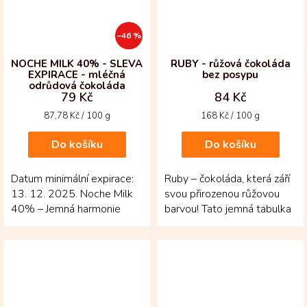
–46 %
NOCHE MILK 40% - SLEVA
RUBY - růžová čokoláda
EXPIRACE - mléčná
bez posypu
odrůdová čokoláda
79 Kč
84 Kč
Měrná
Měrná
87,78 Kč / 100 g
168 Kč / 100 g
cena:
cena:
Do košíku
Do košíku
Datum minimální expirace:
Ruby – čokoláda, která září
13. 12. 2025. Noche Milk
svou přirozenou růžovou
40% – Jemná harmonie
barvou! Tato jemná tabulka
mléčné čokolády z
vzniká z kakaových bobů
Kolumbie! Tato odrůdová...
Ruby, jejichž...