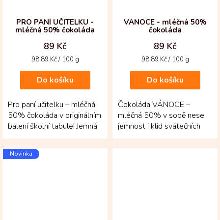
PRO PANÍ UČITELKU -
VÁNOCE - mléčná 50%
mléčná 50% čokoláda
čokoláda
89 Kč
89 Kč
Měrná
Měrná
98,89 Kč / 100 g
98,89 Kč / 100 g
cena:
cena:
Do košíku
Do košíku
Pro paní učitelku – mléčná
Čokoláda VÁNOCE –
50% čokoláda v originálním
mléčná 50% v sobě nese
balení školní tabule! Jemná
jemnost i klid svátečních
a sametová chuť z
dnů. Tabulka z
prvotřídních...
kolumbijských bobů Fino
Novinka
de...