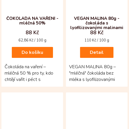
ČOKOLÁDA NA VAŘENÍ -
VEGAN MALINA 80g -
mléčná 50%
čokoláda s
lyofilizovanými malinami
88 Kč
88 Kč
Měrná
Měrná
62,86 Kč / 100 g
110 Kč / 100 g
cena:
cena:
Do košíku
Detail
Čokoláda na vaření –
VEGAN MALINA 80g –
mléčná 50 % pro ty, kdo
"mléčná" čokoláda bez
chtějí vařit i péct s
mléka s lyofilizovanými
opravdovou kvalitou!
malinami– ovocně svěží
Vznikla z kakaových bobů...
tabulka, která překvapí...