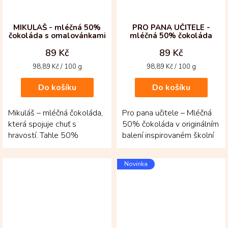
MIKULÁŠ - mléčná 50%
PRO PANA UČITELE -
čokoláda s omalovánkami
mléčná 50% čokoláda
89 Kč
89 Kč
Měrná
Měrná
98,89 Kč / 100 g
98,89 Kč / 100 g
cena:
cena:
Do košíku
Do košíku
Mikuláš – mléčná čokoláda,
Pro pana učitele – Mléčná
která spojuje chuť s
50% čokoláda v originálním
hravostí. Tahle 50%
balení inspirovaném školní
kolumbijská mikulášská
tabulí! Krémová a vyvážená
čokoláda potěší nejen
čokoláda z...
Novinka
svou...