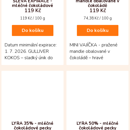
SLEVA EXPIRACE -
mandle obalované v
mléčné čokoládové
čokoládě
119 Kč
119 Kč
pralinky s kokosovou
náplní
Měrná
Měrná
119 Kč / 100 g
74,38 Kč / 100 g
cena:
cena:
Do košíku
Do košíku
Datum minimální expirace:
MINI VAJÍČKA - pražené
1. 7. 2026. GULLIVER
mandle obalované v
KOKOS – sladký únik do
čokoládě – hravé
světa jemnosti a pohody!
velikonoční mlsání, které
Mléčné čokoládové...
potěší barvami, křupnutím i...
LYRA 35% - mléčné
LYRA 50% - mléčné
čokoládové pecky
čokoládové pecky