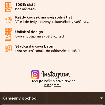
í
í
100% čistá
p
bez náhražek
r
v
Každý kousek má svůj rodný list
k
Víte kde byly sklizeny kakaové
boby vaší Lyry.
y
v
Unikátní design
ý
Lyra si potrpí na
skvělý vzhled
p
i
s
Sladká dárková balení
u
Lyra se umí zabalit do
dárkových balíčků
Sledujte naše sladké tipy na
Instagramu
Z
Kamenný obchod
á
p