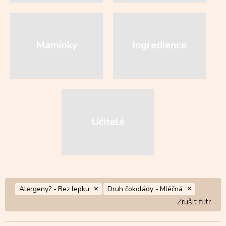
Maminky
Ingredience
Učitelé
Alergeny? -
Bez lepku
Druh čokolády -
Mléčná