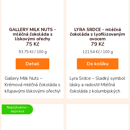
GALLERY MILK NUTS -
LYRA SRDCE - mléčná
mléčná čokoláda s
čokoláda s lyofilizovaným
lískovými ořechy
ovocem
75 Kč
79 Kč
Měrná
Měrná
93,75 Kč / 100 g
121,54 Kč / 100 g
cena:
cena:
Detail
Do košíku
Gallery Milk Nuts –
Lyra Srdce – Sladký symbol
Krémová mléčná čokoláda s
lásky a radosti! Mléčná
křupavými lískovými ořechy!
čokoláda z kolumbijských
Vytvořená z kakaových
kakaových bobů ve tvaru
bobů criollo a...
srdce, posypaná...
Neplýtváme -
expirace