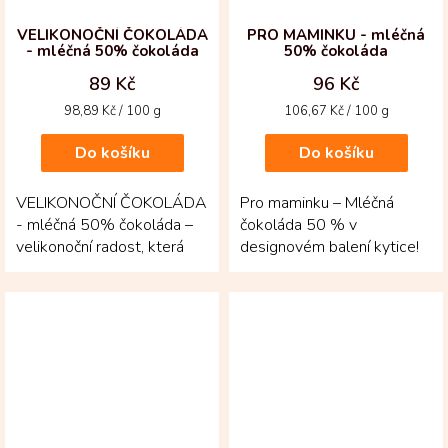
VELIKONOČNÍ ČOKOLÁDA
PRO MAMINKU - mléčná
- mléčná 50% čokoláda
50% čokoláda
89 Kč
96 Kč
Měrná
Měrná
98,89 Kč / 100 g
106,67 Kč / 100 g
cena:
cena:
Do košíku
Do košíku
VELIKONOČNÍ ČOKOLÁDA
Pro maminku – Mléčná
- mléčná 50% čokoláda –
čokoláda 50 % v
velikonoční radost, která
designovém balení kytice!
potěší na první pohled i
Krémová čokoláda z
ochutnání! Jemná...
kolumbijských kakaových
bobů nabízí...