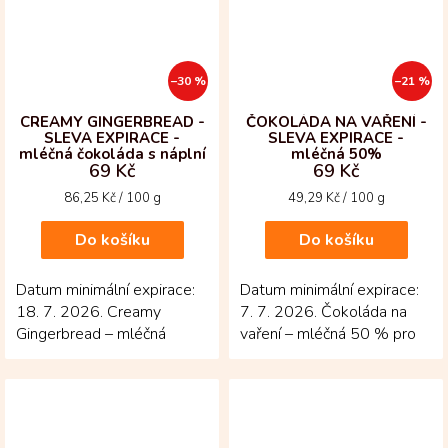
–30 %
–21 %
CREAMY GINGERBREAD -
ČOKOLÁDA NA VAŘENÍ -
SLEVA EXPIRACE -
SLEVA EXPIRACE -
mléčná čokoláda s náplní
mléčná 50%
69 Kč
69 Kč
s perníkovým kořením
Měrná
Měrná
86,25 Kč / 100 g
49,29 Kč / 100 g
cena:
cena:
Do košíku
Do košíku
Datum minimální expirace:
Datum minimální expirace:
18. 7. 2026. Creamy
7. 7. 2026. Čokoláda na
Gingerbread – mléčná
vaření – mléčná 50 % pro
čokoláda, která voní po
ty, kdo chtějí vařit i péct s
Vánocích! V každém
opravdovou...
kousku...