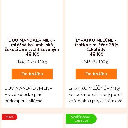
DUO MANDALA MILK -
LYRATKO MLÉČNÉ -
mléčná kolumbijská
lízátko z mléčné 35%
čokoláda s lyofilizovaným
čokolády
49 Kč
49 Kč
ovocem
Měrná
Měrná
144,12 Kč / 100 g
245 Kč / 100 g
cena:
cena:
Do košíku
Do košíku
DUO MANDALA MILK –
LYRATKO MLÉČNÉ – Malý
Hravé kolečko plné
kousek radosti, který potěší
překvapení! Mléčná
každé oko i jazyk! Prémiová
kolumbijská čokoláda Fino
mléčná čokoláda se
de Aroma přináší jemnou
rozplývá svou...
Akce
Neplýtváme -
sladkost s...
expirace