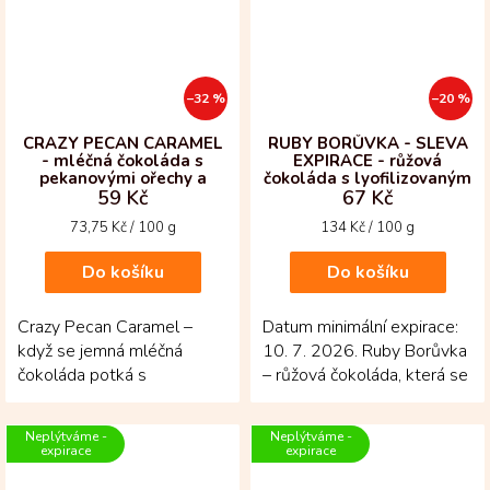
–32 %
–20 %
CRAZY PECAN CARAMEL
RUBY BORŮVKA - SLEVA
- mléčná čokoláda s
EXPIRACE - růžová
pekanovými ořechy a
čokoláda s lyofilizovaným
59 Kč
67 Kč
slaným karamelem
ovocem
Měrná
Měrná
73,75 Kč / 100 g
134 Kč / 100 g
cena:
cena:
Do košíku
Do košíku
Crazy Pecan Caramel –
Datum minimální expirace:
když se jemná mléčná
10. 7. 2026. Ruby Borůvka
čokoláda potká s
– růžová čokoláda, která se
pekanovými ořechy a
odlišuje půvabem i chutí. V
křupavým slaným
každém...
Neplýtváme -
Neplýtváme -
karamelem! Tabulka z...
expirace
expirace