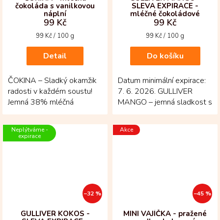
čokoláda s vanilkovou
SLEVA EXPIRACE -
náplní
mléčné čokoládové
99 Kč
99 Kč
pralinky s mangovou
náplní
Měrná
Měrná
99 Kč / 100 g
99 Kč / 100 g
cena:
cena:
Detail
Do košíku
ČOKINA – Sladký okamžik
Datum minimální expirace:
radosti v každém soustu!
7. 6. 2026. GULLIVER
Jemná 38% mléčná
MANGO – jemná sladkost s
čokoláda se snoubí s
tropickým úsměvem!
krémovou vanilkovou náplní
Mléčné čokoládové
Neplýtváme -
Akce
a...
pralinky...
expirace
–32 %
–45 %
GULLIVER KOKOS -
MINI VAJÍČKA - pražené