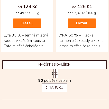
124 Kč
126 Kč
od
od
Měrná
Měrná
od 49 Kč / 100 g
od 53,37 Kč / 100 g
cena:
cena:
Detail
Detail
Lyra 35 % – Jemná mléčná
LYRA 50 % – Hladká
radost v každém kousku!
harmonie čokolády a kakaa!
Tato mléčná čokoláda z
Jemná mléčná čokoláda z
Kolumbie nabízí vyváženou,
kolumbijských bobů přináší
hladkou chuť,...
vyváženou chuť,...
NAČÍST 38 DALŠÍCH
S
1
2
t
O
r
80
položek celkem
v
á
l
n
NAHORU
k
á
o
d
v
a
á
c
n