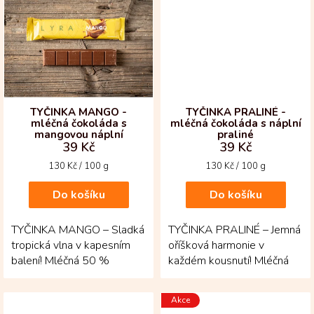
TYČINKA MANGO -
TYČINKA PRALINÉ -
mléčná čokoláda s
mléčná čokoláda s náplní
mangovou náplní
praliné
39 Kč
39 Kč
Měrná
Měrná
130 Kč / 100 g
130 Kč / 100 g
cena:
cena:
Do košíku
Do košíku
TYČINKA MANGO – Sladká
TYČINKA PRALINÉ – Jemná
tropická vlna v kapesním
oříšková harmonie v
balení! Mléčná 50 %
každém kousnutí! Mléčná
kolumbijská čokoláda se
50 % čokoláda obaluje
zde potkává s exotickou...
bohatou náplň praliné,...
Akce