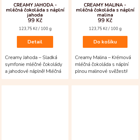
CREAMY JAHODA -
CREAMY MALINA -
mléčná čokoláda s náplní
mléčná čokoláda s náplní
jahoda
malina
99 Kč
99 Kč
Měrná
Měrná
123,75 Kč / 100 g
123,75 Kč / 100 g
cena:
cena:
Detail
Do košíku
Creamy Jahoda – Sladká
Creamy Malina – Krémová
symfonie mléčné čokolády
mléčná čokoláda s náplní
a jahodové náplně! Mléčná
plnou malinové svěžesti!
35% čokoláda z
Mléčná 35% čokoláda z
kolumbijských kakaových
kolumbijských...
bobů...