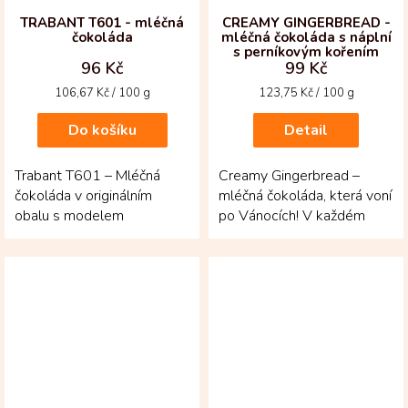
TRABANT T601 - mléčná
CREAMY GINGERBREAD -
čokoláda
mléčná čokoláda s náplní
s perníkovým kořením
96 Kč
99 Kč
Měrná
Měrná
106,67 Kč / 100 g
123,75 Kč / 100 g
cena:
cena:
Do košíku
Detail
Trabant T601 – Mléčná
Creamy Gingerbread –
čokoláda v originálním
mléčná čokoláda, která voní
obalu s modelem
po Vánocích! V každém
legendárního auta! Krémová
kousku se setkává jemná
50% čokoláda z
mléčná čokoláda s...
kolumbijských...