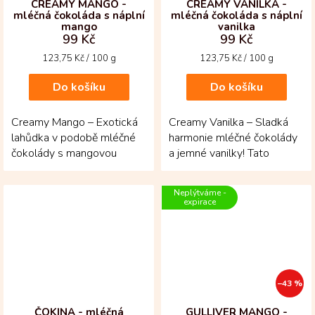
CREAMY MANGO -
CREAMY VANILKA -
mléčná čokoláda s náplní
mléčná čokoláda s náplní
mango
vanilka
99 Kč
99 Kč
Měrná
Měrná
123,75 Kč / 100 g
123,75 Kč / 100 g
cena:
cena:
Do košíku
Do košíku
Creamy Mango – Exotická
Creamy Vanilka – Sladká
lahůdka v podobě mléčné
harmonie mléčné čokolády
čokolády s mangovou
a jemné vanilky! Tato
náplní! Mléčná 35%
mléčná čokoláda se spojuje
čokoláda z kolumbijských...
s krémovou...
Neplýtváme -
expirace
–43 %
ČOKINA - mléčná
GULLIVER MANGO -