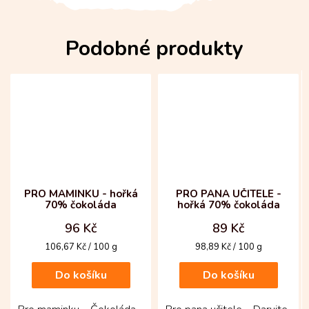
PRO MAMINKU - hořká
PRO PANA UČITELE -
70% čokoláda
hořká 70% čokoláda
96 Kč
89 Kč
Měrná
Měrná
106,67 Kč / 100 g
98,89 Kč / 100 g
cena:
cena:
Do košíku
Do košíku