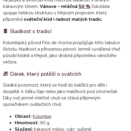
na jazyku a uvolní jemnou mléčnou sladkost s lehkým
kakaovým tónem.
Vánoce – mléčná
50 %
čokoláda
spojuje hebkou strukturu s hřejivým projevem, který
připomíná
sváteční klid i radost malých tradic.
🍫 Sladkost s tradicí
Kolumbijský původ Fino de Aroma propůjčuje této tabulce
čistotu, hladkost a přirozenou plnost. Jemně vyvážená chuť
působí klidně a hřejivě, jako drobná připomínka vánočního
večera.
🎁 Dárek, který potěší o svátcích
Sladká pozornost, která se hodí do balíčků pro děti i
dospělé, k šálku čaje nebo jako maličkost pod stromeček.
Díky své jemné mléčné chuti se stává příjemným
společníkem svátečních chvil.
Oblast:
Kolumbie
Hmotnost:
90 g
Složení:
kakaové máslo
, cukr, sušené