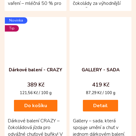
vaření – mléčná 50 % pro
čokolády za výhodnější
ty, kdo chtějí vařit i péct s
cenu! Šest odrůdových
opravdovou...
tabulek ukrytých v...
Novinka
Tip
Dárkové balení - CRAZY
GALLERY - SADA
389 Kč
419 Kč
Měrná
Měrná
121,56 Kč / 100 g
87,29 Kč / 100 g
cena:
cena:
Do košíku
Detail
Dárkové balení CRAZY –
Gallery – sada, která
čokoládová jízda pro
spojuje umění a chuť v
odvážné chuťové buňky! V
jednom dárkovém balení.