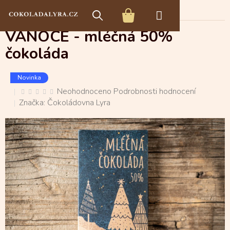
Přejít
Vánoce
na
NÁKUPNÍ
obsah
VÁNOCE - mléčná 50%
KOŠÍK
čokoláda
Novinka
Průměrné
Neohodnoceno
Podrobnosti hodnocení
hodnocení
produktu
Značka:
Čokoládovna Lyra
je
0,0
z
5
hvězdiček.