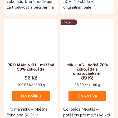
čokoládu, která poděkuje
50% čokoláda v
za trpělivost a péči! Jemná
originálním balení
70% tabulka z Kolumbie
inspirovaném školní tabulí!
je vyrobená z...
Krémová a vyvážená
Vegan
čokoláda z...
PRO MAMINKU - mléčná
MIKULÁŠ - hořká 70%
50% čokoláda
čokoláda s
omalovánkami
96 Kč
89 Kč
Měrná
Měrná
106,67 Kč / 100 g
98,89 Kč / 100 g
cena:
cena:
Do košíku
Do košíku
Pro maminku – Mléčná
Čokoláda Mikuláš –
čokoláda 50 % v
potěšení pro malé i velké!