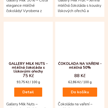
Gallery Milk 50% – Čistá
Gallery Milk Fruit – Jemná
elegance mléčné
mléčná čokoláda s kousky
čokolády! Vyrobena z
lískových ořechů a
kakaových bobů criollo a
sladkých rozinek!
trinitario z kolumbijské...
Vytvořená z kakaových
bobů...
GALLERY MILK NUTS -
ČOKOLÁDA NA VAŘENÍ -
mléčná čokoláda s
mléčná 50%
lískovými ořechy
75 Kč
88 Kč
Měrná
Měrná
93,75 Kč / 100 g
62,86 Kč / 100 g
cena:
cena:
Detail
Do košíku
Gallery Milk Nuts –
Čokoláda na vaření –