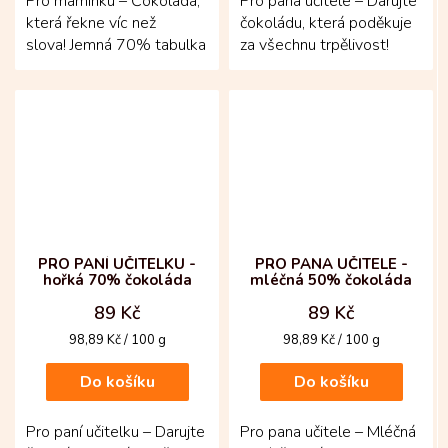
Pro maminku – Čokoláda,
Pro pana učitele – Darujte
která řekne víc než
čokoládu, která poděkuje
slova! Jemná 70% tabulka
za všechnu trpělivost!
z Kolumbie je vyrobená z
Jemná 70% tabulka z
kakaové hmoty,...
Kolumbie v obalu...
PRO PANÍ UČITELKU -
PRO PANA UČITELE -
hořká 70% čokoláda
mléčná 50% čokoláda
89 Kč
89 Kč
Měrná
Měrná
98,89 Kč / 100 g
98,89 Kč / 100 g
cena:
cena:
Do košíku
Do košíku
Pro paní učitelku – Darujte
Pro pana učitele – Mléčná