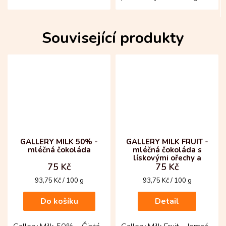
velikonoční radost, která
kakaa. Vánoční tabulka z
potěší na první pohled i
kolumbijských...
ochutnání! Jemná...
Související produkty
GALLERY MILK 50% -
GALLERY MILK FRUIT -
mléčná čokoláda
mléčná čokoláda s
lískovými ořechy a
75 Kč
75 Kč
rozinkami
Měrná
Měrná
93,75 Kč / 100 g
93,75 Kč / 100 g
cena:
cena:
Do košíku
Detail