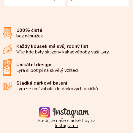
elegantní sadě se ukrývá
Šest tabulek mléčné a
čtveřice originálních...
hořké čokolády z...
100% čistá
bez náhražek
Každý kousek má svůj rodný list
Víte kde byly sklizeny kakaové
boby vaší Lyry.
Unikátní design
Lyra si potrpí na
skvělý vzhled
Sladká dárková balení
Lyra se umí zabalit do
dárkových balíčků
Sledujte naše sladké tipy na
Instagramu