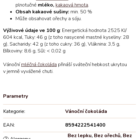
plnotučné
mléko,
kakaová hmota
.
Obsah kakaové sušiny:
min. 50 %
Může obsahovat ořechy a sóju.
Výživové údaje ve 100 g
: Energetická hodnota 2525 KJ/
604 kcal, Tuky: 46 g (z toho nasycené mastné kyseliny: 28
g), Sacharidy: 42 g (z toho cukry: 36 g), Vláknina: 3,5 g,
Bílkoviny: 8,6 g, Sůl: < 0,02 g
Vánoční
mléčná čokoláda
přináší sváteční hebkost ukrytou
v jemně vyvážené chuti.
Kategorie
:
Vánoční čokoláda
EAN
:
8594222541400
Bez lepku
,
Bez ořechů
,
Bez