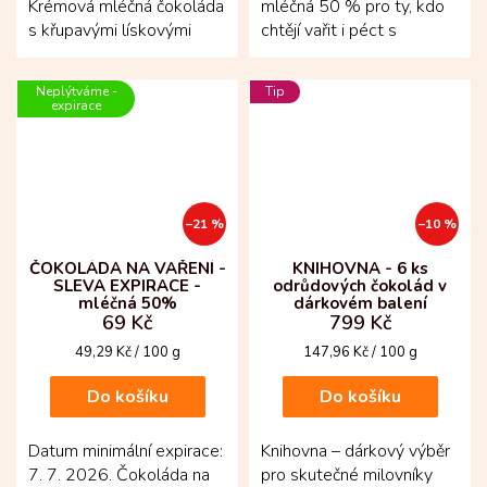
Krémová mléčná čokoláda
mléčná 50 % pro ty, kdo
s křupavými lískovými
chtějí vařit i péct s
ořechy! Vytvořená z
opravdovou kvalitou!
kakaových bobů criollo a...
Vznikla z kakaových
Neplýtváme -
Tip
bobů...
expirace
–21 %
–10 %
ČOKOLÁDA NA VAŘENÍ -
KNIHOVNA - 6 ks
SLEVA EXPIRACE -
odrůdových čokolád v
mléčná 50%
dárkovém balení
69 Kč
799 Kč
Měrná
Měrná
49,29 Kč / 100 g
147,96 Kč / 100 g
cena:
cena:
Do košíku
Do košíku
Datum minimální expirace:
Knihovna – dárkový výběr
7. 7. 2026. Čokoláda na
pro skutečné milovníky