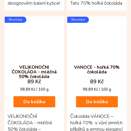
designovém balení kytice!
Tato 70% hořká čokoláda
Krémová čokoláda z
z Kolumbie spojuje kvalitu
kolumbijských kakaových
s hravostí a přináší...
Novinka
Novinka
bobů nabízí...
VELIKONOČNÍ
VÁNOCE - hořká 70%
ČOKOLÁDA - mléčná
čokoláda
50% čokoláda
89 Kč
89 Kč
Měrná
Měrná
98,89 Kč / 100 g
98,89 Kč / 100 g
cena:
cena:
Do košíku
Do košíku
VELIKONOČNÍ
Čokoláda VÁNOCE –
ČOKOLÁDA - mléčná
hořká 70% s vůní zimních
50% čokoláda –
příběhů a jemnou elegancí