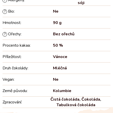
Alergeny
:
?
sóji
Bio
:
Ne
?
Hmotnost
:
90 g
Ořechy
:
Bez ořechů
?
Procento kakaa
:
50 %
Příležitost
:
Vánoce
Druh čokolády
:
Mléčná
Vegan
:
Ne
Země původu
:
Kolumbie
Čistá čokoláda
,
Čokoláda
,
Zpracování
:
Tabulková čokoláda