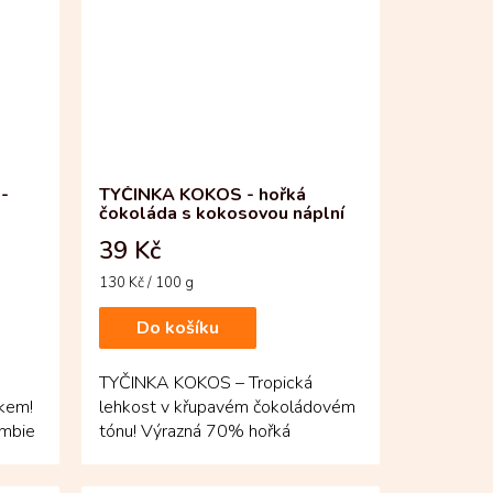
-
TYČINKA KOKOS - hořká
čokoláda s kokosovou náplní
39 Kč
Měrná
130 Kč / 100 g
cena:
Do košíku
TYČINKA KOKOS – Tropická
ykem!
lehkost v křupavém čokoládovém
umbie
tónu! Výrazná 70% hořká
čokoláda z kolumbijských bobů
Fino de...