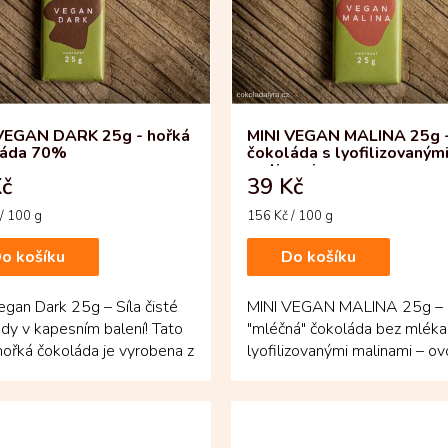
VEGAN DARK 25g - hořká
MINI VEGAN MALINA 25g 
láda 70%
čokoláda s lyofilizovaným
malinami
Kč
39 Kč
Měrná
/ 100 g
156 Kč / 100 g
cena:
o košíku
Do košíku
egan Dark 25g – Síla čisté
MINI VEGAN MALINA 25g –
dy v kapesním balení! Tato
"mléčná" čokoláda bez mléka
ořká čokoláda je vyrobena z
lyofilizovanými malinami – o
ých...
svěží potěšení, které...