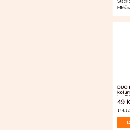
Sladko
Mléčn
ukrývá
DUO 
kolum
lyofi
49 
Měrná
144,12 
cena:
D