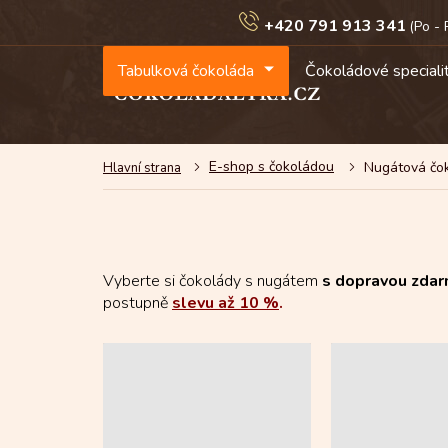
Přejít
+420 791 913 341
na
obsah
Tabulková čokoláda
Čokoládové speciali
E-shop s čokoládou
Nugátová čo
Vyberte si čokolády s nugátem
s dopravou zdar
postupně
slevu až 10 %
.