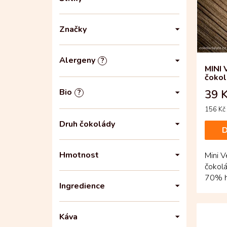
p
p
a
r
Značky
n
o
e
d
l
u
Alergeny
?
k
MINI 
t
čoko
ů
Bio
39 
?
Měrná
156 Kč 
cena:
Druh čokolády
D
Hmotnost
Mini V
čokolá
70% h
Ingredience
vybran
Káva