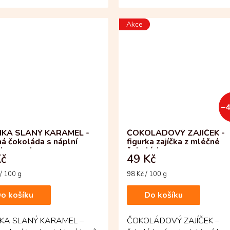
setkává s...
čokoláda se zde potkává s
exotickou...
Akce
–
NKA SLANÝ KARAMEL -
ČOKOLÁDOVÝ ZAJÍČEK -
á čokoláda s náplní
figurka zajíčka z mléčné
 karamel
čokolády
Kč
49 Kč
Měrná
/ 100 g
98 Kč / 100 g
cena:
o košíku
Do košíku
NKA SLANÝ KARAMEL –
ČOKOLÁDOVÝ ZAJÍČEK –