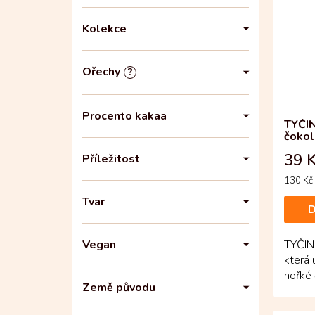
Kolekce
Ořechy
?
Procento kakaa
TYČI
čokol
39 
Příležitost
Měrná
130 Kč 
cena:
Tvar
D
Vegan
TYČIN
která 
hořké 
Země původu
ukrývá