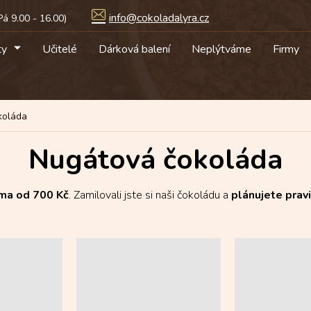
info@cokoladalyra.cz
ty
Učitelé
Dárková balení
Neplýtváme
Firmy
koláda
Nugátová čokoláda
ma od 700 Kč
. Zamilovali jste si naši čokoládu a
plánujete prav