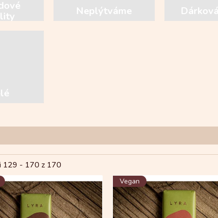
dové
Neplýtváme
Dárková
lity
elé
i 129 -
170
z 170
Vegan