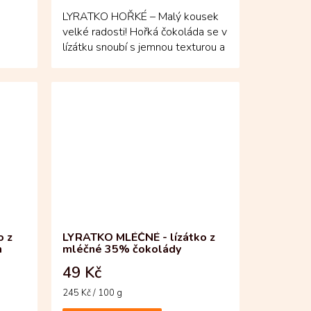
LYRATKO HOŘKÉ – Malý kousek
velké radosti! Hořká čokoláda se v
lízátku snoubí s jemnou texturou a
m...
hravým tvarem,...
o z
LYRATKO MLÉČNÉ - lízátko z
m
mléčné 35% čokolády
49 Kč
Měrná
245 Kč / 100 g
cena: