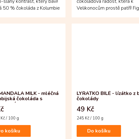
-slaný kontrast, který baví!
čokoládová radost, která k
á 50 % čokoláda z Kolumbie
Velikonocům prostě patří! Fi
 náplň, kde se jemná...
zajíčka z mléčné čokolády zau
MANDALA MILK - mléčná
LYRATKO BÍLÉ - lízátko z b
bijská čokoláda s
čokolády
lizovaným ovocem
Kč
49 Kč
Měrná
Kč / 100 g
245 Kč / 100 g
cena:
o košíku
Do košíku