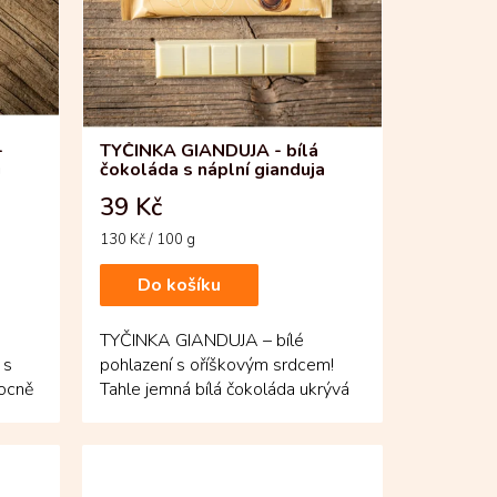
-
TYČINKA GIANDUJA - bílá
i
čokoláda s náplní gianduja
39 Kč
Měrná
130 Kč / 100 g
cena:
Do košíku
TYČINKA GIANDUJA – bílé
 s
pohlazení s oříškovým srdcem!
vocně
Tahle jemná bílá čokoláda ukrývá
hladkou gianduju složenou z...