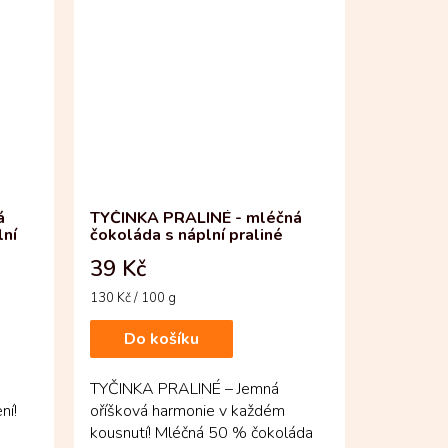
á
TYČINKA PRALINÉ - mléčná
lní
čokoláda s náplní praliné
39 Kč
Měrná
130 Kč / 100 g
cena:
Do košíku
TYČINKA PRALINÉ – Jemná
ní!
oříšková harmonie v každém
kousnutí! Mléčná 50 % čokoláda