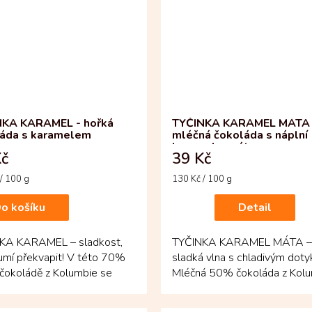
NKA KARAMEL - hořká
TYČINKA KARAMEL MÁTA 
áda s karamelem
mléčná čokoláda s náplní
karamel a máta
Kč
39 Kč
Měrná
/ 100 g
130 Kč / 100 g
cena:
o košíku
Detail
KA KARAMEL – sladkost,
TYČINKA KARAMEL MÁTA –
umí překvapit! V této 70%
sladká vlna s chladivým dot
čokoládě z Kolumbie se
Mléčná 50% čokoláda z Kol
 jemný karamel, který...
skrývá náplň, kde se...