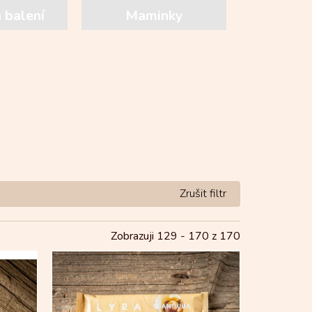
 balení
Maminky
Zobrazuji 129 -
170
z 170