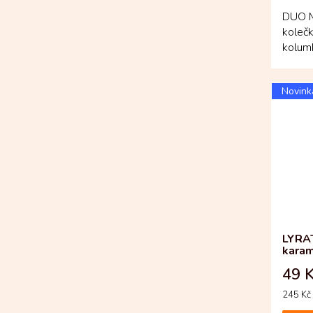
DUO M
kolečk
kolumb
Aroma 
Novink
LYRA
karam
49 
Měrná
245 Kč 
cena: