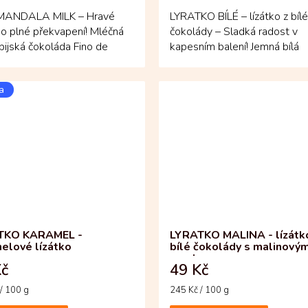
ANDALA MILK – Hravé
LYRATKO BÍLÉ – lízátko z bílé
o plné překvapení! Mléčná
čokolády – Sladká radost v
ijská čokoláda Fino de
kapesním balení! Jemná bílá
přináší jemnou sladkost s...
čokoláda s kvalitním kakaový
a
TKO KARAMEL -
LYRATKO MALINA - lízátk
elové lízátko
bílé čokolády s malinový
prachem
Kč
49 Kč
Měrná
/ 100 g
245 Kč / 100 g
cena: