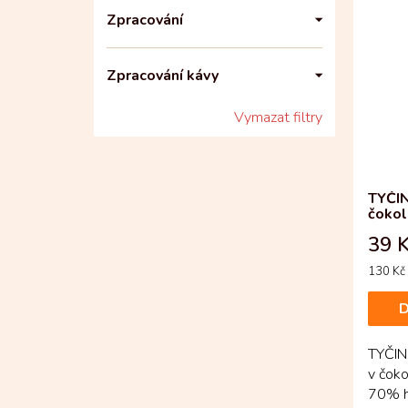
Zpracování
Zpracování kávy
Vymazat filtry
TYČIN
čokol
39 
Měrná
130 Kč 
cena:
D
TYČIN
v čoko
70% h