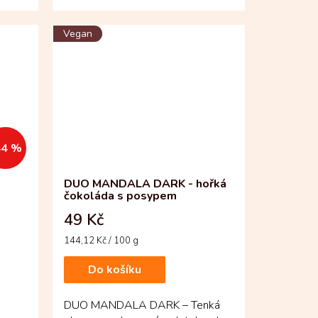
obaluje bohatou náplň praliné,...
Vegan
44 %
DUO MANDALA DARK - hořká
čokoláda s posypem
49 Kč
Měrná
144,12 Kč / 100 g
cena:
Do košíku
DUO MANDALA DARK – Tenká