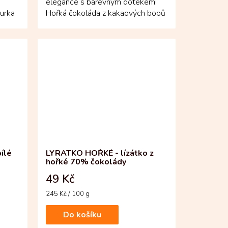
elegance s barevným dotekem!
gurka
Hořká čokoláda z kakaových bobů
jme...
Fino de Aroma...
ílé
LYRATKO HOŘKÉ - lízátko z
hořké 70% čokolády
49 Kč
Měrná
245 Kč / 100 g
cena:
Do košíku