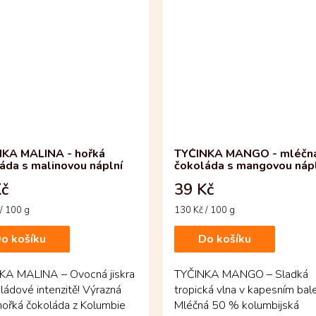
KA MALINA - hořká
TYČINKA MANGO - mléčn
áda s malinovou náplní
čokoláda s mangovou náp
Kč
39 Kč
Měrná
/ 100 g
130 Kč / 100 g
cena:
o košíku
Do košíku
KA MALINA – Ovocná jiskra
TYČINKA MANGO – Sladká
ládové intenzitě! Výrazná
tropická vlna v kapesním bale
ořká čokoláda z Kolumbie
Mléčná 50 % kolumbijská