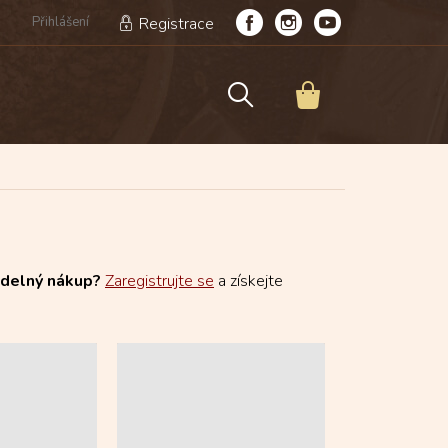
Přihlášení
Registrace
NÁKUPNÍ
KOŠÍK
idelný nákup?
Zaregistrujte se
a získejte