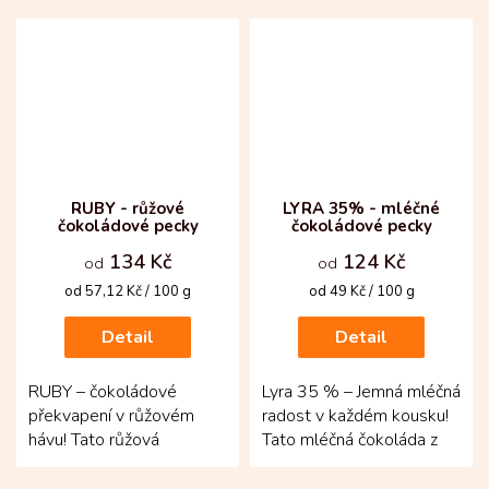
bobů přináší vyváženou
čokoláda z Madagaskaru
chuť,...
má výraznou,...
RUBY - růžové
LYRA 35% - mléčné
čokoládové pecky
čokoládové pecky
134 Kč
124 Kč
od
od
Měrná
Měrná
od 57,12 Kč / 100 g
od 49 Kč / 100 g
cena:
cena:
Detail
Detail
RUBY – čokoládové
Lyra 35 % – Jemná mléčná
překvapení v růžovém
radost v každém kousku!
hávu! Tato růžová
Tato mléčná čokoláda z
čokoláda z kakaových
Kolumbie nabízí
bobů RUBY pochází z
vyváženou, hladkou chuť,...