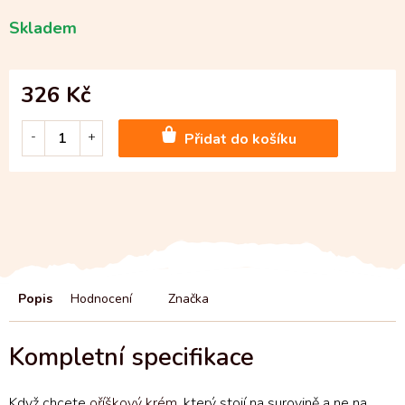
Skladem
326 Kč
Přidat do košíku
Popis
Hodnocení
Značka
Když chcete
oříškový krém
, který stojí na surovině a ne na