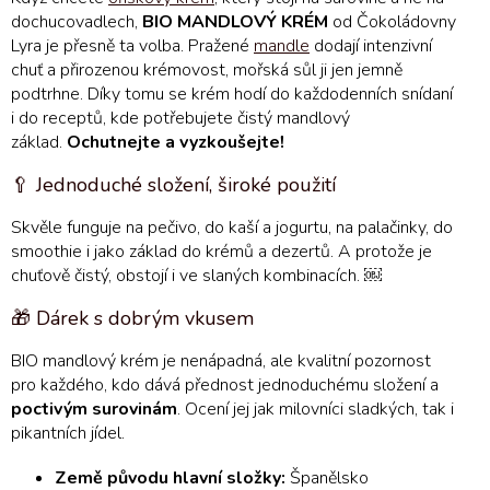
dochucovadlech,
BIO MANDLOVÝ KRÉM
od Čokoládovny
Lyra je přesně ta volba. Pražené
mandle
dodají intenzivní
chuť a přirozenou krémovost, mořská sůl ji jen jemně
podtrhne. Díky tomu se krém hodí do každodenních snídaní
i do receptů, kde potřebujete čistý mandlový
základ.
Ochutnejte a vyzkoušejte!
🥄 Jednoduché složení, široké použití
Skvěle funguje na pečivo, do kaší a jogurtu, na palačinky, do
smoothie i jako základ do krémů a dezertů. A protože je
chuťově čistý, obstojí i ve slaných kombinacích. ￼
🎁 Dárek s dobrým vkusem
BIO mandlový krém je nenápadná, ale kvalitní pozornost
pro každého, kdo dává přednost jednoduchému složení a
poctivým surovinám
. Ocení jej jak milovníci sladkých, tak i
pikantních jídel.
Země původu hlavní složky:
Španělsko