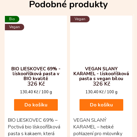
Bio
Vegan
Vegan
BIO LIESKOVEC 69% -
VEGAN SLANÝ
lískooříšková pasta v
KARAMEL - lískooříšková
BIO kvalitě
pasta s vegan bílou
326 Kč
326 Kč
čokoládou a slaným
karamelem
Měrná
Měrná
130,40 Kč / 100 g
130,40 Kč / 100 g
cena:
cena:
Do košíku
Do košíku
BIO LIESKOVEC 69% –
VEGAN SLANÝ
Poctivá bio lískooříšková
KARAMEL – hebké
pasta s kakaem, která
pohlazení pro milovníky