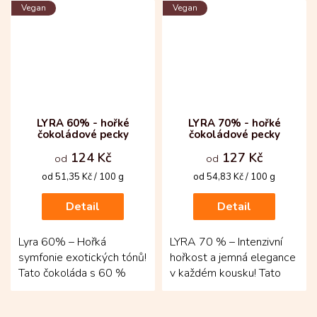
Vegan
Vegan
Ekvádoru, Brazílie...
LYRA 60% - hořké
LYRA 70% - hořké
čokoládové pecky
čokoládové pecky
124 Kč
127 Kč
od
od
Měrná
Měrná
od 51,35 Kč / 100 g
od 54,83 Kč / 100 g
cena:
cena:
Detail
Detail
Lyra 60% – Hořká
LYRA 70 % – Intenzivní
symfonie exotických tónů!
hořkost a jemná elegance
Tato čokoláda s 60 %
v každém kousku! Tato
obsahem kakaa z
hořká čokoláda Fino de
Kolumbie kombinuje
Aroma pochází z pečlivě...