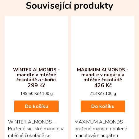
vracet!...
potěší...
Související produkty
WINTER ALMONDS -
MAXIMUM ALMONDS -
mandle v mléčné
mandle v nugátu a
čokoládě a skořici
mléčné čokoládě
299 Kč
426 Kč
Měrná
Měrná
149,50 Kč / 100 g
213 Kč / 100 g
cena:
cena:
Do košíku
Do košíku
WINTER ALMONDS –
MAXIMUM ALMONDS –
Pražené sicilské mandle v
pražené mandle obalené
mléčné čokoládě se
mandlovým nugátem