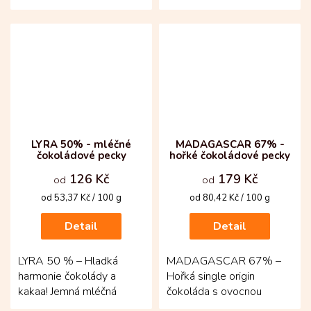
skořicí, které voní zimou.
potažené mléčnou
Základ tvoří čerstvě
čokoládou s dotekem
pražené...
višně – křupavé...
LYRA 50% - mléčné
MADAGASCAR 67% -
čokoládové pecky
hořké čokoládové pecky
126 Kč
179 Kč
od
od
Měrná
Měrná
od 53,37 Kč / 100 g
od 80,42 Kč / 100 g
cena:
cena:
Detail
Detail
LYRA 50 % – Hladká
MADAGASCAR 67% –
harmonie čokolády a
Hořká single origin
kakaa! Jemná mléčná
čokoláda s ovocnou
čokoláda z kolumbijských
jiskrou! Tato 67,4% hořká