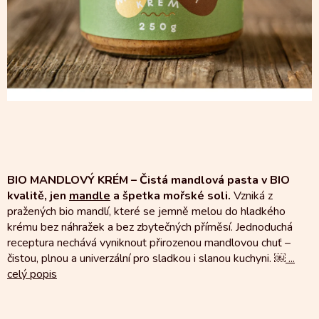
BIO MANDLOVÝ KRÉM – Čistá mandlová pasta v BIO
kvalitě, jen
mandle
a špetka mořské soli.
Vzniká z
pražených bio mandlí, které se jemně melou do hladkého
krému bez náhražek a bez zbytečných příměsí. Jednoduchá
receptura nechává vyniknout přirozenou mandlovou chuť –
čistou, plnou a univerzální pro sladkou i slanou kuchyni. ￼
...
celý popis