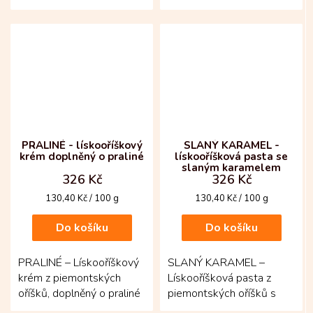
chutná čistě a intenzivně.
jemně sladkých chutí!
Základ tvoří 69 % bio...
Lahodná lískooříšková
pasta spojuje...
PRALINÉ - lískooříškový
SLANÝ KARAMEL -
krém doplněný o praliné
lískooříšková pasta se
slaným karamelem
326 Kč
326 Kč
Měrná
Měrná
130,40 Kč / 100 g
130,40 Kč / 100 g
cena:
cena:
Do košíku
Do košíku
PRALINÉ – Lískooříškový
SLANÝ KARAMEL –
krém z piemontských
Lískooříšková pasta z
oříšků, doplněný o praliné
piemontských oříšků s
pro výraznější strukturu.
jemnou solnou linkou.