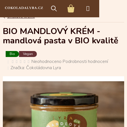
Přejít
E-shop s čokoládou
Čokoládové speciality
na
NÁKUPNÍ
obsah
Oříškové krémy
KOŠÍK
BIO MANDLOVÝ KRÉM -
mandlová pasta v BIO kvalitě
Bio
Vegan
Průměrné
Neohodnoceno
Podrobnosti hodnocení
hodnocení
produktu
Značka:
Čokoládovna Lyra
je
0,0
z
5
hvězdiček.