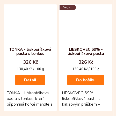
Když chcete oříškový...
Základem jsou pražené
Vegan
lískové...
TONKA - lískooříšková
LIESKOVEC 69% -
pasta s tonkou
lískooříšková pasta
326 Kč
326 Kč
Měrná
Měrná
130,40 Kč / 100 g
130,40 Kč / 100 g
cena:
cena:
Detail
Do košíku
TONKA – Lískooříšková
LIESKOVEC 69% –
pasta s tonkou, která
lískooříšková pasta s
připomíná hořké mandle a
kakaovým práškem –
nugát. Základ tvoří 45 %
jemná oříšková
čerstvě upražených...
pochoutka, kterou si