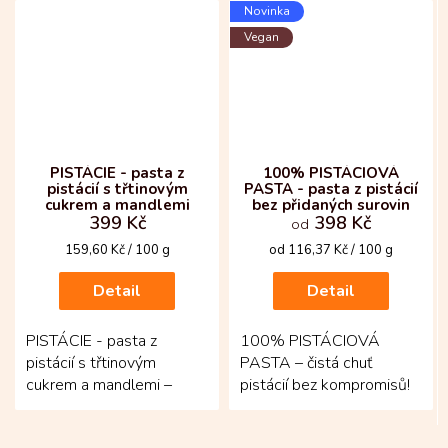
Novinka
budete chtít...
Vegan
PISTÁCIE - pasta z
100% PISTÁCIOVÁ
pistácií s třtinovým
PASTA - pasta z pistácií
cukrem a mandlemi
bez přidaných surovin
399 Kč
398 Kč
od
Měrná
Měrná
159,60 Kč / 100 g
od 116,37 Kč / 100 g
cena:
cena:
Detail
Detail
PISTÁCIE - pasta z
100% PISTÁCIOVÁ
pistácií s třtinovým
PASTA – čistá chuť
cukrem a mandlemi –
pistácií bez kompromisů!
jemná oříšková radost, ke
Jemná pasta z pražených
které se budete chtít
kalifornských pistácií