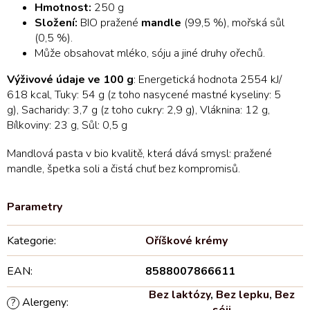
Hmotnost:
250 g
Složení:
BIO pražené
mandle
(99,5 %), mořská sůl
(0,5 %).
Může obsahovat mléko, sóju a jiné druhy ořechů.
Výživové údaje ve 100 g
: Energetická hodnota 2554 kJ/
618 kcal, Tuky: 54 g (z toho nasycené mastné kyseliny: 5
g), Sacharidy: 3,7 g (z toho cukry: 2,9 g), Vláknina: 12 g,
Bílkoviny: 23 g, Sůl: 0,5 g
Mandlová pasta v bio kvalitě, která dává smysl: pražené
mandle, špetka soli a čistá chuť bez kompromisů.
Kategorie
:
Oříškové krémy
EAN
:
8588007866611
Bez laktózy
,
Bez lepku
,
Bez
Alergeny
:
?