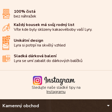
jemnou hořkost s...
100% čistá
bez náhražek
Každý kousek má svůj rodný list
Víte kde byly sklizeny kakaové
boby vaší Lyry.
Unikátní design
Lyra si potrpí na
skvělý vzhled
Sladká dárková balení
Lyra se umí zabalit do
dárkových balíčků
Sledujte naše sladké tipy na
Instagramu
Z
Kamenný obchod
á