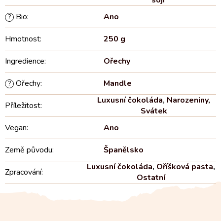
sóji
Bio
:
Ano
?
Hmotnost
:
250 g
Ingredience
:
Ořechy
Ořechy
:
Mandle
?
Luxusní čokoláda
,
Narozeniny
,
Příležitost
:
Svátek
Vegan
:
Ano
Země původu
:
Španělsko
Luxusní čokoláda
,
Oříšková pasta
,
Zpracování
:
Ostatní