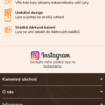
Víte kde byly sklizeny kakaové
boby vaší Lyry.
Unikátní design
Lyra si potrpí na
skvělý vzhled
Sladká dárková balení
Lyra se umí zabalit do
dárkových balíčků
Sledujte naše sladké tipy na
Instagramu
Z
Kamenný obchod
á
p
a
O nás
t
í
Informace