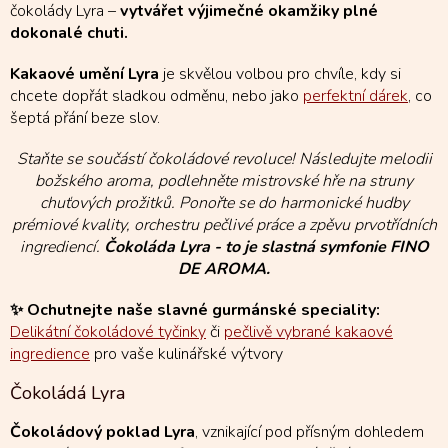
čokolády Lyra –
vytvářet výjimečné okamžiky plné
dokonalé chuti.
Kakaové umění Lyra
je skvělou volbou pro chvíle, kdy si
chcete dopřát sladkou odměnu, nebo jako
perfektní dárek
, co
šeptá přání beze slov.
Staňte se součástí čokoládové revoluce! Následujte melodii
božského aroma, podlehněte mistrovské hře na struny
chuťových prožitků. Ponořte se do harmonické hudby
prémiové kvality, orchestru pečlivé práce a zpěvu prvotřídních
ingrediencí.
Čokoláda Lyra - to je slastná symfonie FINO
DE AROMA.
✨ Ochutnejte naše slavné gurmánské speciality:
Delikátní čokoládové tyčinky
či
pečlivě vybrané kakaové
ingredience
pro vaše kulinářské výtvory
Čokoládá Lyra
Čokoládový poklad Lyra
, vznikající pod přísným dohledem