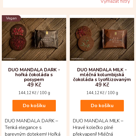
Vymazat filtry
V
Vegan
ý
p
i
s
p
r
o
d
DUO MANDALA DARK -
DUO MANDALA MILK -
hořká čokoláda s
mléčná kolumbijská
u
posypem
čokoláda s lyofilizovaným
k
49 Kč
49 Kč
ovocem
t
Měrná
Měrná
144,12 Kč / 100 g
144,12 Kč / 100 g
ů
cena:
cena:
Do košíku
Do košíku
DUO MANDALA DARK –
DUO MANDALA MILK –
Tenká elegance s
Hravé kolečko plné
barevným dotekem! Hořká
překvapení! Mléčná