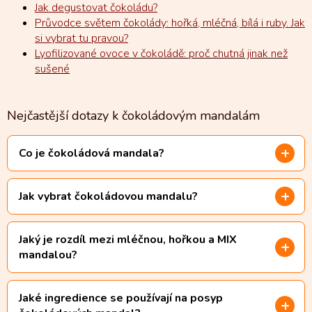
Jak degustovat čokoládu?
Průvodce světem čokolády: hořká, mléčná, bílá i ruby. Jak
si vybrat tu pravou?
Lyofilizované ovoce v čokoládě: proč chutná jinak než
sušené
Nejčastější dotazy k čokoládovým mandalám
Co je čokoládová mandala?
Jak vybrat čokoládovou mandalu?
Jaký je rozdíl mezi mléčnou, hořkou a MIX
mandalou?
Jaké ingredience se používají na posyp