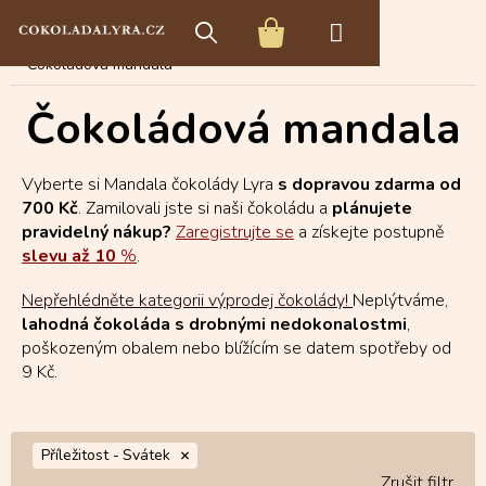
Přejít
E-shop s čokoládou
Čokoládové speciality
na
NÁKUPNÍ
obsah
Čokoládová mandala
KOŠÍK
Čokoládová mandala
Vyberte si Mandala čokolády Lyra
s dopravou zdarma od
700 Kč
. Zamilovali jste si naši čokoládu a
plánujete
pravidelný nákup?
Zaregistrujte se
a získejte postupně
slevu až 10
%
.
Nepřehlédněte kategorii výprodej čokolády!
Neplýtváme,
lahodná čokoláda s drobnými nedokonalostmi
,
poškozeným obalem nebo blížícím se datem spotřeby od
9 Kč.
Příležitost -
Svátek