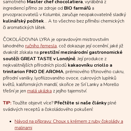
samotného
Master chef chocolatiera
, vyráběná z
ingrediencí přímo ze zdroje od
BIO farmářů
a
prvozpracovatelů v Kolumbii, zaručuje neopakovatelně sladký
kulinářský požitek
… A to všechno bez příměsi chemických
či aromatických látek.
ČOKOLÁDOVNA LYRA je opravdovým mistrovstvím
lahodného
ručního řemesla
, což dokazuje její ocenění, jaké již
dvakrát získala na
prestižní mezinárodní gastronomické
soutěži GREAT TASTE v Londýně
. Její produkce z
nejkvalitnějších přírodních plodů
kakaovníku criollo a
trinitarion FINO DE AROMA
, prémiového třtinového cukru,
přírodní vanilky, lyofilizovaného ovoce, cukrových lupínků
květů, kalifornských mandlí, skořice ze Srí Lanky a Morello
třešní je jen
malá ukázka
z jejího tajemství.
TIP:
Toužíte objevit více?
Přečtěte si naše články
plné
svádivých receptů a čokoládového pokušení:
Návod na přípravu: Choux s krémem z ruby čokolády a
malinami