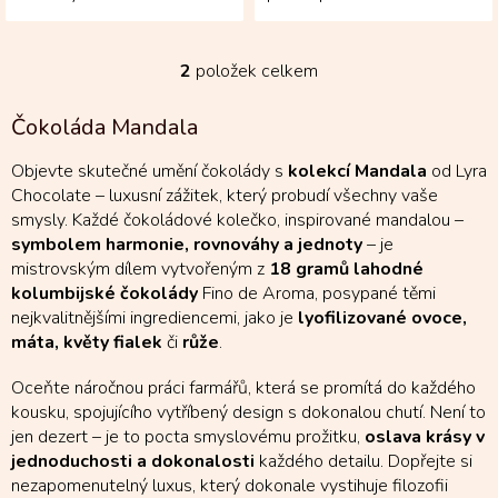
čokoláda z kakaových bobů
kolumbijská čokoláda Fino
Fino de Aroma...
de Aroma přináší jemnou
sladkost s...
2
položek celkem
O
v
l
Čokoláda Mandala
á
d
Objevte skutečné umění čokolády s
kolekcí Mandala
od Lyra
a
Chocolate – luxusní zážitek, který probudí všechny vaše
c
smysly. Každé čokoládové kolečko, inspirované mandalou –
í
symbolem harmonie, rovnováhy a jednoty
– je
p
r
mistrovským dílem vytvořeným z
18 gramů lahodné
v
kolumbijské čokolády
Fino de Aroma, posypané těmi
k
nejkvalitnějšími ingrediencemi, jako je
lyofilizované ovoce,
y
máta, květy fialek
či
růže
.
v
ý
Oceňte náročnou práci farmářů, která se promítá do každého
p
kousku, spojujícího vytříbený design s dokonalou chutí. Není to
i
jen dezert – je to pocta smyslovému prožitku,
oslava krásy v
s
u
jednoduchosti a dokonalosti
každého detailu. Dopřejte si
nezapomenutelný luxus, který dokonale vystihuje filozofii