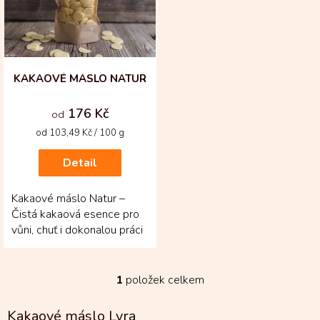
s
p
r
o
d
KAKAOVÉ MÁSLO NATUR
u
k
176 Kč
od
t
Měrná
od 103,49 Kč / 100 g
ů
cena:
Detail
Kakaové máslo Natur –
Čistá kakaová esence pro
vůni, chuť i dokonalou práci
s čokoládou! Toto 100%
kakaové máslo je...
1
položek celkem
O
v
l
Kakaové máslo Lyra