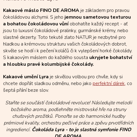
á
d
Kakaové máslo FINO DE AROMA
je základem pro pravou
a
čokoládovou alchymii. S jeho
jemnou sametovou texturou
c
a bohatou čokoládovou vůní
obohatíte každý recept - ať
í
jsou to luxusní čokoládové pralinky, gurmánské krémy, nebo
p
r
slastné dezerty. Toto tekuté zlato NATUR je nezbytné pro
v
hladkou a krémovou strukturu vašich čokoládových dobrot,
k
skvěle se hodí i k pečení koláčů či k vylepšení horké čokolády.
y
S kakaovým máslem do každého sousta
ukryjete bohatství
v
a hloubku pravé kolumbijské čokolády.
ý
p
Kakaové umění Lyra
je skvělou volbou pro chvíle, kdy si
i
chcete dopřát sladkou odměnu, nebo jako
perfektní dárek
, co
s
u
šeptá přání beze slov.
Staňte se součástí čokoládové revoluce! Následujte melodii
božského aroma, podlehněte mistrovské hře na struny
chuťových prožitků. Ponořte se do harmonické hudby
prémiové kvality, orchestru pečlivé práce a zpěvu prvotřídních
ingrediencí.
Čokoláda Lyra - to je slastná symfonie FINO
DE AROMA.