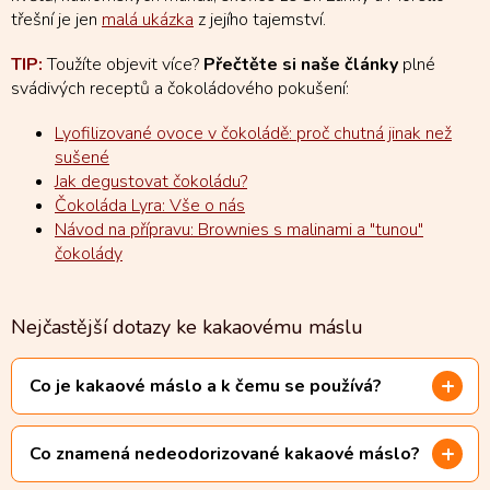
třešní je jen
malá ukázka
z jejího tajemství.
TIP:
Toužíte objevit více?
Přečtěte si naše články
plné
svádivých receptů a čokoládového pokušení:
Lyofilizované ovoce v čokoládě: proč chutná jinak než
sušené
Jak degustovat čokoládu?
Čokoláda Lyra: Vše o nás
Návod na přípravu: Brownies s malinami a "tunou"
čokolády
Nejčastější dotazy ke kakaovému máslu
Co je kakaové máslo a k čemu se používá?
Co znamená nedeodorizované kakaové máslo?