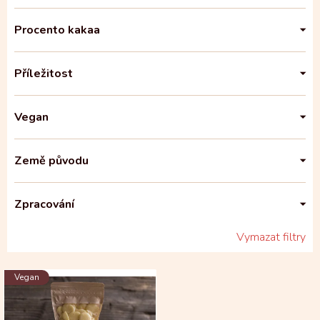
Procento kakaa
Příležitost
Vegan
Země původu
Zpracování
Vymazat filtry
V
Vegan
ý
p
i