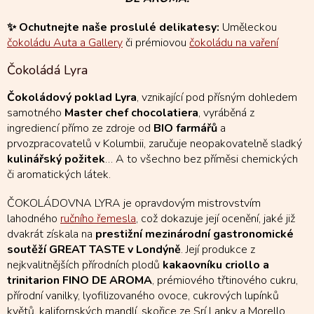
✨ Ochutnejte naše proslulé delikatesy:
Uměleckou
čokoládu Auta a Gallery
či prémiovou
čokoládu na vaření
Čokoládá Lyra
Čokoládový poklad Lyra
, vznikající pod přísným dohledem
samotného
Master chef chocolatiera
, vyráběná z
ingrediencí přímo ze zdroje od
BIO farmářů
a
prvozpracovatelů v Kolumbii, zaručuje neopakovatelně sladký
kulinářský požitek
… A to všechno bez příměsi chemických
či aromatických látek.
ČOKOLÁDOVNA LYRA je opravdovým mistrovstvím
lahodného
ručního řemesla
, což dokazuje její ocenění, jaké již
dvakrát získala na
prestižní mezinárodní gastronomické
soutěží GREAT TASTE v Londýně
. Její produkce z
nejkvalitnějších přírodních plodů
kakaovníku criollo a
trinitarion FINO DE AROMA
, prémiového třtinového cukru,
přírodní vanilky, lyofilizovaného ovoce, cukrových lupínků
květů, kalifornských mandlí, skořice ze Srí Lanky a Morello