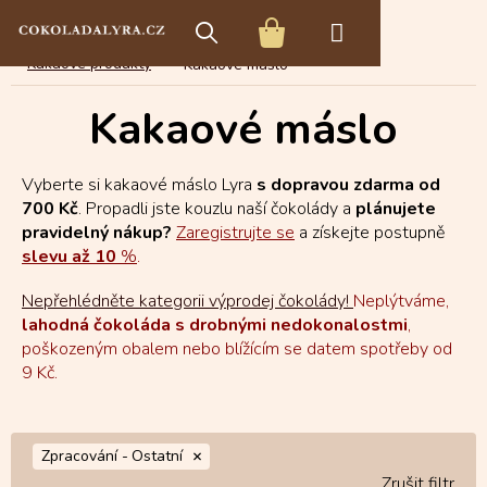
Přejít
E-shop s čokoládou
Čokoládové speciality
na
NÁKUPNÍ
obsah
Kakaové produkty
Kakaové máslo
KOŠÍK
Kakaové máslo
Vyberte si kakaové máslo Lyra
s dopravou zdarma od
700 Kč
. Propadli jste kouzlu naší čokolády a
plánujete
pravidelný nákup?
Zaregistrujte se
a získejte postupně
slevu až 10
%
.
Nepřehlédněte kategorii výprodej čokolády!
Neplýtváme,
lahodná čokoláda s drobnými nedokonalostmi
,
poškozeným obalem nebo blížícím se datem spotřeby od
9 Kč.
Zpracování -
Ostatní