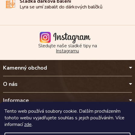
Sladká dárková balení
Lyra se umí zabalit do
dárkových balíčků
Sledujte naše sladké tipy na
Instagramu
Z
Kamenný obchod
á
p
a
O nás
t
í
Informace
Tento web používá soubory cookie. Dalším procházením
Kontakt
tohoto webu vyjadřujete souhlas s jejich používáním. Více
informací
zde
.
Doprava a platba