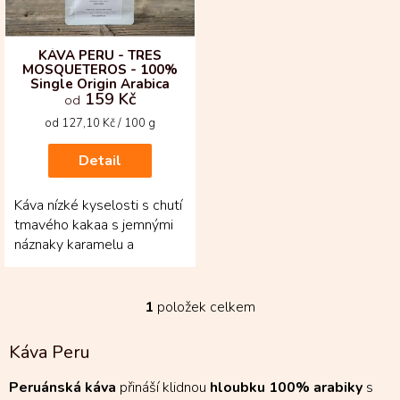
r
o
d
KÁVA PERU - TRES
MOSQUETEROS - 100%
u
Single Origin Arabica
k
159 Kč
od
t
Měrná
od 127,10 Kč / 100 g
ů
cena:
Detail
Káva nízké kyselosti s chutí
tmavého kakaa s jemnými
náznaky karamelu a
vlašských ořechů.
1
položek celkem
O
v
l
Káva Peru
á
d
Peruánská káva
přináší klidnou
hloubku 100% arabiky
s
a