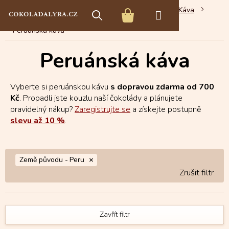
Přejít
E-shop s čokoládou
Čokoládové speciality
Káva
na
NÁKUPNÍ
obsah
Peruánská káva
KOŠÍK
Peruánská káva
Vyberte si peruánskou kávu
s dopravou zdarma od 700
Kč
. Propadli jste kouzlu naší čokolády a plánujete
pravidelný nákup?
Zaregistrujte se
a získejte postupně
slevu až 10 %
.
Země původu -
Peru
Zavřít filtr