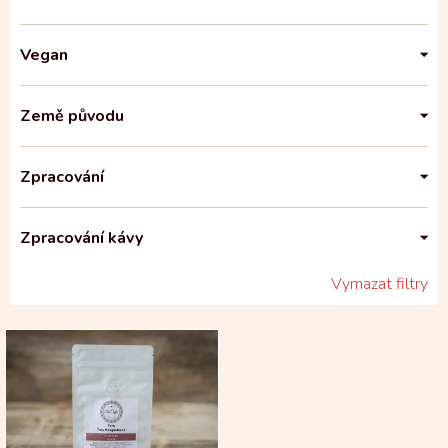
Vegan
Země původu
Zpracování
Zpracování kávy
Vymazat filtry
V
ý
p
i
s
p