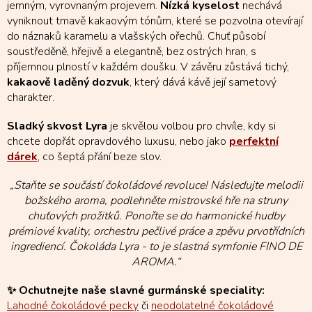
jemným, vyrovnaným projevem.
Nízká kyselost
nechává
c
vyniknout tmavě kakaovým tónům, které se pozvolna otevírají
í
do náznaků karamelu a vlašských ořechů. Chuť působí
p
r
soustředěně, hřejivě a elegantně, bez ostrých hran, s
v
příjemnou plností v každém doušku. V závěru zůstává tichý,
k
kakaově laděný dozvuk
, který dává kávě její sametový
y
charakter.
v
ý
Sladký skvost Lyra
je skvělou volbou pro chvíle, kdy si
p
chcete dopřát opravdového luxusu, nebo jako
perfektní
i
dárek
, co šeptá přání beze slov.
s
u
„Staňte se součástí čokoládové revoluce! Následujte melodii
božského aroma, podlehněte mistrovské hře na struny
chuťových prožitků. Ponořte se do harmonické hudby
prémiové kvality, orchestru pečlivé práce a zpěvu prvotřídních
ingrediencí. Čokoláda Lyra - to je slastná symfonie FINO DE
AROMA.“
✨ Ochutnejte naše slavné gurmánské speciality:
Lahodné čokoládové pecky
či
neodolatelné čokoládové