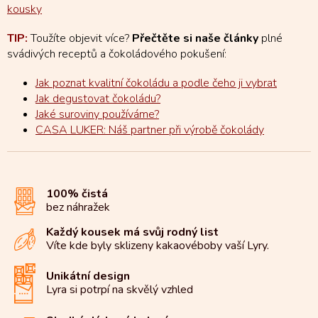
kousky
TIP:
Toužíte objevit více?
Přečtěte si naše články
plné
svádivých receptů a čokoládového pokušení:
Jak poznat kvalitní čokoládu a podle čeho ji vybrat
Jak degustovat čokoládu?
Jaké suroviny používáme?
CASA LUKER: Náš partner při výrobě čokolády
100% čistá
bez náhražek
Každý kousek má svůj rodný list
Víte kde byly sklizeny kakaové
boby vaší Lyry.
Unikátní design
Lyra si potrpí na
skvělý vzhled