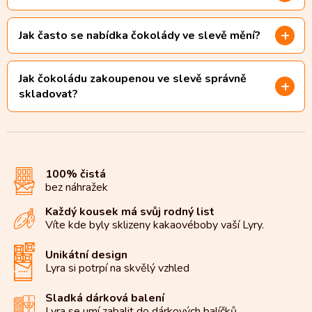
Jak často se nabídka čokolády ve slevě mění?
Jak čokoládu zakoupenou ve slevě správně
skladovat?
100% čistá
bez náhražek
Každý kousek má svůj rodný list
Víte kde byly sklizeny kakaové
boby vaší Lyry.
Unikátní design
Lyra si potrpí na
skvělý vzhled
Sladká dárková balení
Lyra se umí zabalit do
dárkových balíčků