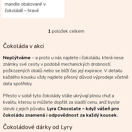
mandle obalované v
čokoládě – hravé
velikonoční mlsání, které
potěší barvami, křupnutím i...
1
položek celkem
O
v
l
Čokoláda v akci
á
d
Neplýtváme
– a proto u nás najdete i čokoládu, která nese
a
známky své cesty v podobě mechanických drobností,
c
poškozených obalů nebo se blíží čas její expirace. V detailu
í
každého kousku vždy najdete přesný důvod výprodeje včetně
p
r
data spotřeby.
v
k
Přesto v sobě tyto čokolády stále ukrývají plnou chuť a
y
kvalitu, kterou si můžete dopřát za sladší cenu, aniž byste
v
slevili z jejich půvabu.
Lyra Chocolate – když vášeň pro
ý
čokoládu znamená i odpovědnost za každý kousek.
p
i
Čokoládové dárky od Lyry
s