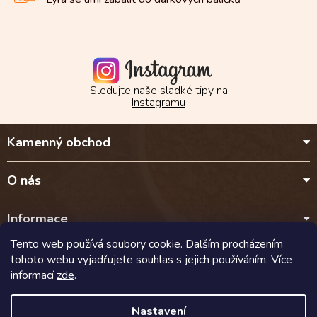
Sledujte naše sladké tipy na
Instagramu
Z
Kamenný obchod
á
p
a
O nás
t
í
Informace
Tento web používá soubory cookie. Dalším procházením
Kontakt
tohoto webu vyjadřujete souhlas s jejich používáním. Více
informací
zde
.
Doprava a platba
Nastavení