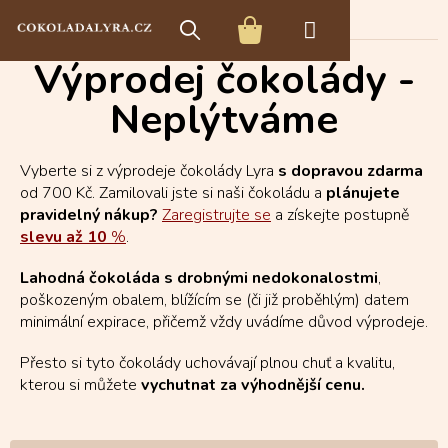
Přejít
E-shop s čokoládou
Neplýtváme
na
NÁKUPNÍ
obsah
Výprodej čokolády -
KOŠÍK
Neplýtváme
Vyberte si z výprodeje čokolády Lyra
s dopravou zdarma
od 700 Kč. Zamilovali jste si naši čokoládu a
plánujete
pravidelný nákup?
Zaregistrujte se
a získejte postupně
slevu až 10
%
.
Lahodná čokoláda s drobnými nedokonalostmi
,
poškozeným obalem, blížícím se (či již proběhlým) datem
minimální expirace, přičemž vždy uvádíme důvod výprodeje.
Přesto si tyto čokolády uchovávají plnou chuť a kvalitu,
kterou si můžete
vychutnat za výhodnější cenu.