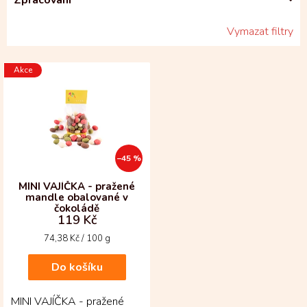
Vymazat filtry
V
Akce
ý
p
i
s
p
r
–45 %
o
d
MINI VAJÍČKA - pražené
mandle obalované v
u
čokoládě
k
119 Kč
t
Měrná
74,38 Kč / 100 g
ů
cena:
Do košíku
MINI VAJÍČKA - pražené