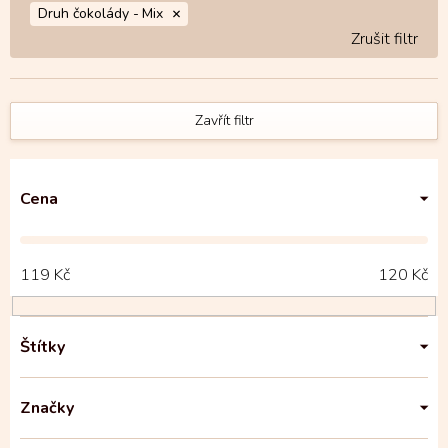
Druh čokolády -
Mix
Zavřít filtr
Cena
119
Kč
120
Kč
Štítky
Značky