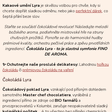
u
Kakaové umění Lyra
je skvělou volbou pro chvíle, kdy si
chcete dopřát sladkou odměnu, nebo jako
perfektní dárek
, co
šeptá přání beze slov.
Staňte se součástí čokoládové revoluce! Následujte melodii
božského aroma, podlehněte mistrovské hře na struny
chuťových prožitků. Ponořte se do harmonické hudby
prémiové kvality, orchestru pečlivé práce a zpěvu prvotřídních
ingrediencí.
Čokoláda Lyra - to je slastná symfonie FINO
DE AROMA.
✨ Ochutnejte naše proslulé delikatesy:
Lahodnou
hořkou
čokoládu
či
prémiovou čokoládu na vaření
Čokoládá Lyra
Čokoládový poklad Lyra
, vznikající pod přísným dohledem
samotného
Master chef chocolatiera
, vyráběná z
ingrediencí přímo ze zdroje od
BIO farmářů
a
prvozpracovatelů v Kolumbii, zaručuje neopakovatelně sladký
kulinářský požitek
… A to všechno bez příměsi chemických