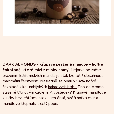
DARK ALMONDS - křupavé pražené
mandle
v hořké
čokoládě, které mizí z misky samy!
Nejprve se začne
pražením kalifornských mandlí, jen tak lze totiž dosáhnout
maximální čerstvosti. Následně se obalí v
54%
hořké
čokoládě z kolumbijských
kakaových bobů
Fino de Aroma
slazené třtinovým cukrem. A výsledek? Křupavé mandlové
kuličky bez leštících látek – jen čistá, svěží hořká chuť a
mandlové křupnutí.
...
celý popis