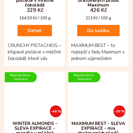
pistácie v mléčné
dražovaných plodů
čokoládě
Maximum
329 Kč
426 Kč
Měrná
Měrná
164,50 Kč / 100 g
213 Kč / 100 g
cena:
cena:
Detail
Do košíku
CRUNCHY PISTACHIOS –
MAXIMUM BEST – to
křupavé pistácie v mléčné
nejlepší z řady Maximum v
čokoládě, které vás
jednom výjimečném
nenechají jen u jednoho
balení! Pestrý výběr
sousta! Spojení čerstvě...
dražovaných delikates
Neplýtváme -
Neplýtváme -
spojuje...
expirace
expirace
–46 %
–39 %
WINTER ALMONDS -
MAXIMUM BEST - SLEVA
SLEVA EXPIRACE -
EXPIRACE - mix
mandle v mléčné
dražovaných plodů