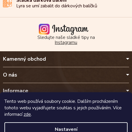
Sladká dárková balení
Lyra se umí zabalit do
dárkových balíčků
Sledujte naše sladké tipy na
Instagramu
Z
Kamenný obchod
á
p
a
O nás
t
í
Informace
Tento web používá soubory cookie. Dalším procházením
Kontakt
tohoto webu vyjadřujete souhlas s jejich používáním. Více
informací
zde
.
Doprava a platba
Nastavení