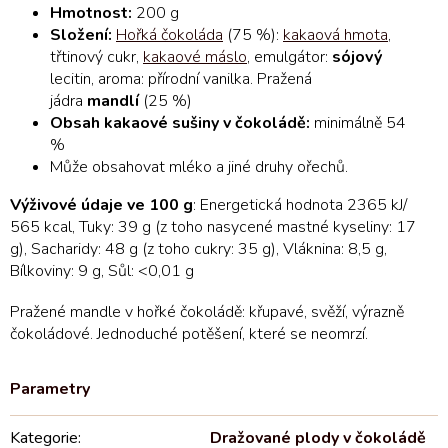
Hmotnost:
200 g
Složení:
Hořká čokoláda
(75 %):
kakaová hmota
,
třtinový cukr,
kakaové máslo
, emulgátor:
sójový
lecitin, aroma: přírodní vanilka. Pražená
jádra
mandlí
(25 %)
Obsah kakaové sušiny v čokoládě:
minimálně 54
%
Může obsahovat mléko a jiné druhy ořechů.
Výživové údaje ve 100 g
: Energetická hodnota 2365 kJ/
565 kcal, Tuky: 39 g (z toho nasycené mastné kyseliny: 17
g), Sacharidy: 48 g (z toho cukry: 35 g), Vláknina: 8,5 g,
Bílkoviny: 9 g, Sůl: <0,01 g
Pražené mandle v hořké čokoládě: křupavé, svěží, výrazně
čokoládové. Jednoduché potěšení, které se neomrzí.
Kategorie
:
Dražované plody v čokoládě