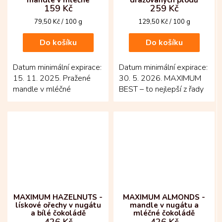
159 Kč
259 Kč
čokoládě a skořici
Maximum
Měrná
Měrná
79,50 Kč / 100 g
129,50 Kč / 100 g
cena:
cena:
Do košíku
Do košíku
Datum minimální expirace:
Datum minimální expirace:
15. 11. 2025. Pražené
30. 5. 2026. MAXIMUM
mandle v mléčné
BEST – to nejlepší z řady
čokoládě a skořici.
Maximum v jednom
výjimečném balení!
Pestrý...
MAXIMUM HAZELNUTS -
MAXIMUM ALMONDS -
lískové ořechy v nugátu
mandle v nugátu a
a bílé čokoládě
mléčné čokoládě
426 Kč
426 Kč