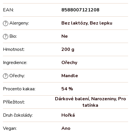
EAN
:
8588007121208
Alergeny
:
Bez laktózy
,
Bez lepku
?
Bio
:
Ne
?
Hmotnost
:
200 g
Ingredience
:
Ořechy
Ořechy
:
Mandle
?
Procento kakaa
:
54 %
Dárkové balení
,
Narozeniny
,
Pro
Příležitost
:
tatínka
Druh čokolády
:
Hořká
Vegan
:
Ano