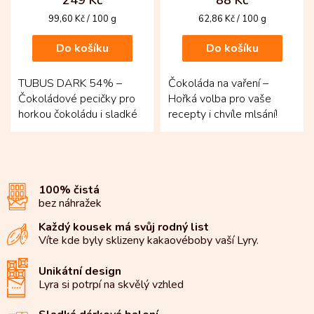
249 Kč
88 Kč
Měrná
Měrná
99,60 Kč / 100 g
62,86 Kč / 100 g
cena:
cena:
Do košíku
Do košíku
TUBUS DARK 54% –
Čokoláda na vaření –
Čokoládové pecičky pro
Hořká volba pro vaše
horkou čokoládu i sladké
recepty i chvíle mlsání!
pečení. Vyvážená hořká
Tabulka se 70 % kakaa je
chuť s jemným
vyrobená z bobů criollo a...
vanilkovým...
100% čistá
bez náhražek
Každý kousek má svůj rodný list
Víte kde byly sklizeny kakaové
boby vaší Lyry.
Unikátní design
Lyra si potrpí na
skvělý vzhled