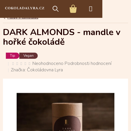
Přejít
E-shop s čokoládou
Čokoládové speciality
na
NÁKUPNÍ
obsah
Plody v čokoládě
KOŠÍK
DARK ALMONDS - mandle v
hořké čokoládě
Tip
Vegan
Průměrné
Neohodnoceno
Podrobnosti hodnocení
hodnocení
produktu
Značka:
Čokoládovna Lyra
je
0,0
z
5
hvězdiček.