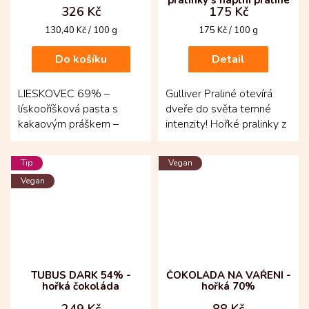
326 Kč
175 Kč
Měrná
Měrná
130,40 Kč / 100 g
175 Kč / 100 g
cena:
cena:
Do košíku
Detail
LIESKOVEC 69% –
Gulliver Praliné otevírá
lískooříšková pasta s
dveře do světa temné
kakaovým práškem –
intenzity! Hořké pralinky z
jemná oříšková
70 % čokolády z
pochoutka, kterou si
Kolumbie působí sebejistě
Tip
Vegan
budete chtít...
a...
Vegan
TUBUS DARK 54% -
ČOKOLÁDA NA VAŘENÍ -
hořká čokoláda
hořká 70%