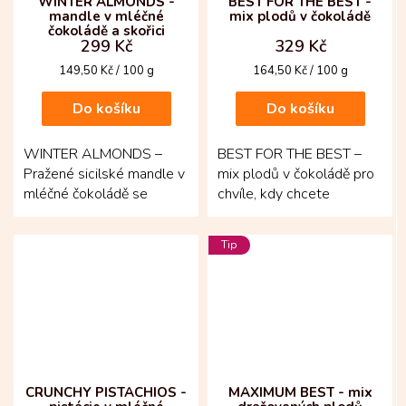
WINTER ALMONDS -
BEST FOR THE BEST -
mandle v mléčné
mix plodů v čokoládě
čokoládě a skořici
299 Kč
329 Kč
Měrná
Měrná
149,50 Kč / 100 g
164,50 Kč / 100 g
cena:
cena:
Do košíku
Do košíku
WINTER ALMONDS –
BEST FOR THE BEST –
Pražené sicilské mandle v
mix plodů v čokoládě pro
mléčné čokoládě se
chvíle, kdy chcete
skořicí, které voní zimou.
sáhnout po tom nejlepším!
Základ tvoří čerstvě
Výběr pražených ořechů
Tip
pražené...
a...
CRUNCHY PISTACHIOS -
MAXIMUM BEST - mix