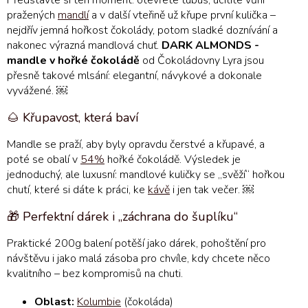
Představte si ten moment: otevřete tubus, ucítíte vůni
pražených
mandlí
a v další vteřině už křupe první kulička –
nejdřív jemná hořkost čokolády, potom sladké doznívání a
nakonec výrazná mandlová chuť.
DARK ALMONDS -
mandle v hořké čokoládě
od Čokoládovny Lyra jsou
přesně takové mlsání: elegantní, návykové a dokonale
vyvážené. ￼
🌰 Křupavost, která baví
Mandle se praží, aby byly opravdu čerstvé a křupavé, a
poté se obalí v
54%
hořké čokoládě. Výsledek je
jednoduchý, ale luxusní: mandlové kuličky se „svěží“ hořkou
chutí, které si dáte k práci, ke
kávě
i jen tak večer. ￼
🎁 Perfektní dárek i „záchrana do šuplíku“
Praktické 200g balení potěší jako dárek, pohoštění pro
návštěvu i jako malá zásoba pro chvíle, kdy chcete něco
kvalitního – bez kompromisů na chuti.
Oblast:
Kolumbie
(čokoláda)