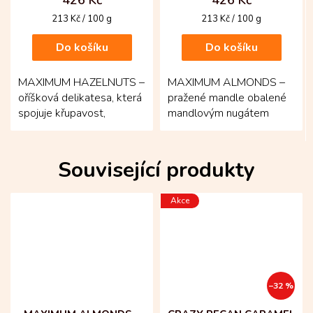
Měrná
Měrná
213 Kč / 100 g
213 Kč / 100 g
cena:
cena:
Do košíku
Do košíku
MAXIMUM HAZELNUTS –
MAXIMUM ALMONDS –
oříšková delikatesa, která
pražené mandle obalené
spojuje křupavost,
mandlovým nugátem
jemnost i vytříbený
potažené mléčnou
chuťový detail! Pražené...
čokoládou s dotekem
višně – křupavé...
Související produkty
Akce
–32 %