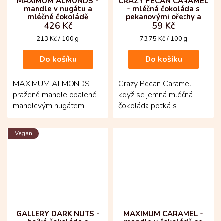
MAXIMUM ALMONDS -
CRAZY PECAN CARAMEL
mandle v nugátu a
- mléčná čokoláda s
mléčné čokoládě
pekanovými ořechy a
426 Kč
59 Kč
slaným karamelem
Měrná
Měrná
213 Kč / 100 g
73,75 Kč / 100 g
cena:
cena:
Do košíku
Do košíku
MAXIMUM ALMONDS –
Crazy Pecan Caramel –
pražené mandle obalené
když se jemná mléčná
mandlovým nugátem
čokoláda potká s
potažené mléčnou
pekanovými ořechy a
čokoládou s dotekem
křupavým slaným
Vegan
višně – křupavé...
karamelem! Tabulka z...
GALLERY DARK NUTS -
MAXIMUM CARAMEL -