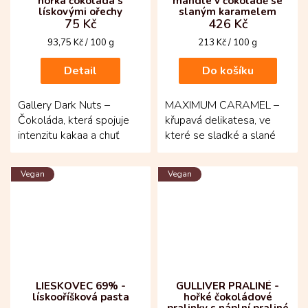
hořká čokoláda s
mandle v čokoládě se
lískovými ořechy
slaným karamelem
75 Kč
426 Kč
Měrná
Měrná
93,75 Kč / 100 g
213 Kč / 100 g
cena:
cena:
Detail
Do košíku
Gallery Dark Nuts –
MAXIMUM CARAMEL –
Čokoláda, která spojuje
křupavá delikatesa, ve
intenzitu kakaa a chuť
které se sladké a slané
ořechů! Hořká tabulka z
potkává v dokonale
kolumbijské oblasti Huila...
svůdném soustu! Pražené
Vegan
Vegan
mandle...
LIESKOVEC 69% -
GULLIVER PRALINÉ -
lískooříšková pasta
hořké čokoládové
pralinky s náplní praliné