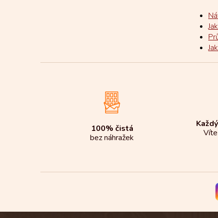
Ná
Ja
Pr
Ja
Každý
100% čistá
Víte
bez náhražek
Z