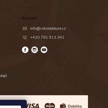
Kontakt
info
@
cokoladalyra.cz
+420 791 913 341
dajů
Platba: