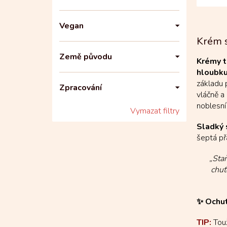
čerstv
Vegan
Krém 
Země původu
Krémy 
hloubku
základu 
Zpracování
vláčně a
noblesní
Vymazat filtry
Sladký 
šeptá př
„Sta
chuť
✨ Ochut
TIP:
Touž