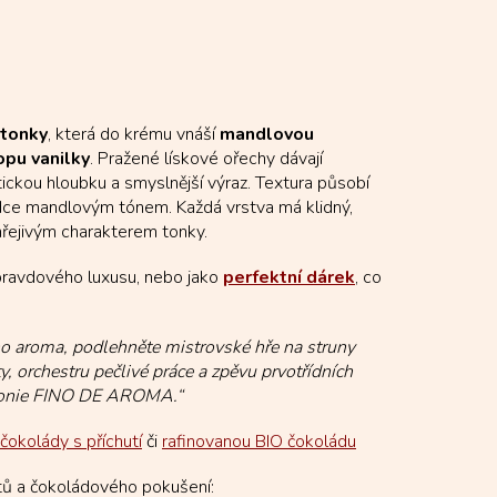
 tonky
, která do krému vnáší
mandlovou
opu vanilky
. Pražené lískové ořechy dávají
kou hloubku a smyslnější výraz. Textura působí
adce mandlovým tónem. Každá vrstva má klidný,
hřejivým charakterem tonky.
opravdového luxusu, nebo jako
perfektní dárek
, co
ho aroma, podlehněte mistrovské hře na struny
 orchestru pečlivé práce a zpěvu prvotřídních
ymfonie FINO DE AROMA.“
čokolády s příchutí
či
rafinovanou BIO čokoládu
tů a čokoládového pokušení: