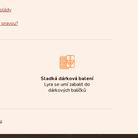
kolády
u pravou?
Sladká dárková balení
Lyra se umí zabalit do
dárkových balíčků
u