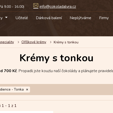
info@cokoladalyra.cz
ty
Učitelé
Dárková balení
Neplýtváme
Firmy
peciality
Oříškové krémy
Krémy s tonkou
Krémy s tonkou
od 700 Kč
. Propadli jste kouzlu naší čokolády a plánujete pravide
edience -
Tonka
i 1 -
1
z 1