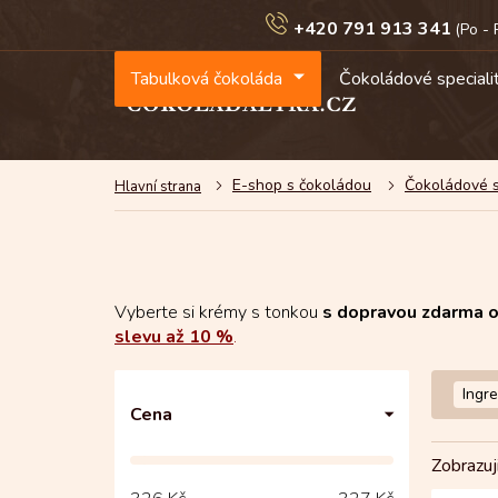
Přejít
+420 791 913 341
na
obsah
Tabulková čokoláda
Čokoládové speciali
E-shop s čokoládou
Čokoládové s
Vyberte si krémy s tonkou
s dopravou zdarma 
slevu až 10 %
.
P
Ingr
o
Cena
s
t
Zobrazuj
r
V