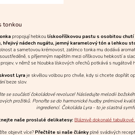
ě upražených...
O
v
s tonkou
l
á
tonka
propojují hebkou
lískooříškovou pastu s osobitou chutí
d
, hřejivý nádech nugátu, jemný karamelový tón a lehkou st
a
c
plnost a sametovou krémovost, zatímco tonka mu dodává aromatic
í
 soustředěně, s příjemným napětím mezi oříškovou hebkostí a sl
p
 projev, v němž se hloubka lískových ořechů potkává s nugátově 
r
v
skvost Lyra
je skvělou volbou pro chvíle, kdy si chcete dopřát 
k
ání beze slov.
y
v
ňte se součástí čokoládové revoluce! Následujte melodii božské
ý
p
ových prožitků. Ponořte se do harmonické hudby prémiové kvality,
i
ingrediencí. Čokoláda Lyra - to je slastná s
s
u
nejte naše proslulé delikatesy:
Bláznivě dokonalé tabulkové 
íte objevit více?
Přečtěte si naše články
plné svádivých recep