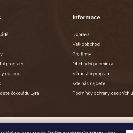
s
Informace
ládě
Doprava
Velkoobchod
ty
Pro firmy
tní program
Obchodní podmínky
ný obchod
Věrnostní program
t
Kde nás najdete
jdete čokoládu Lyra
Podmínky ochrany osobních ú
Jak čokoládu přepravujeme