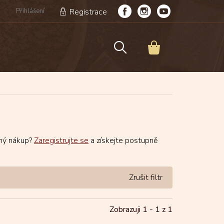
Přihlášení
Registrace
NÁKUPNÍ
KOŠÍK
lný nákup?
Zaregistrujte se
a získejte postupně
Zobrazuji 1 -
1
z 1