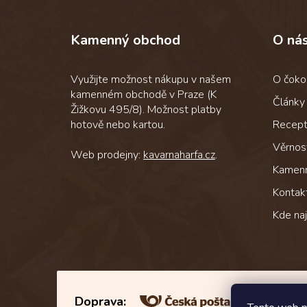
á
p
Kamenný obchod
O ná
a
t
í
Využijte možnost nákupu v našem
O čoko
kamenném obchodě v Praze (K
Články
Žižkovu 495/8). Možnost platby
hotově nebo kartou.
Recep
Věrnos
Web prodejny:
kavarnaharfa.cz
.
Kamen
Kontak
Kde na
Doprava: