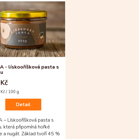
 - lískooříšková pasta s
ou
 Kč
Kč / 100 g
Detail
 – Lískooříšková pasta s
, která připomíná hořké
 a nugát. Základ tvoří 45 %