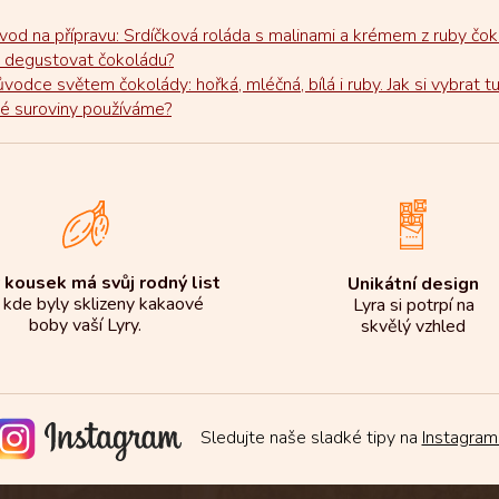
vod na přípravu: Srdíčková roláda s malinami a krémem z ruby čo
k degustovat čokoládu?
ůvodce světem čokolády: hořká, mléčná, bílá i ruby. Jak si vybrat t
ké suroviny používáme?
 kousek má svůj rodný list
Unikátní design
 kde byly sklizeny kakaové
Lyra si potrpí na
boby vaší Lyry.
skvělý vzhled
Sledujte naše sladké tipy na
Instagram