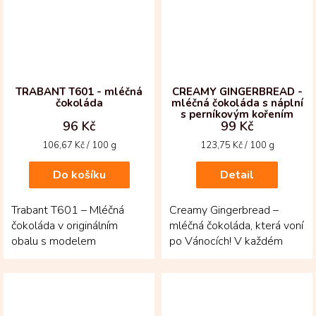
TRABANT T601 - mléčná
CREAMY GINGERBREAD -
čokoláda
mléčná čokoláda s náplní
s perníkovým kořením
96 Kč
99 Kč
Měrná
Měrná
106,67 Kč / 100 g
123,75 Kč / 100 g
cena:
cena:
Do košíku
Detail
Trabant T601 – Mléčná
Creamy Gingerbread –
čokoláda v originálním
mléčná čokoláda, která voní
obalu s modelem
po Vánocích! V každém
legendárního auta! Krémová
kousku se setkává jemná
50% čokoláda z
mléčná čokoláda s...
kolumbijských...