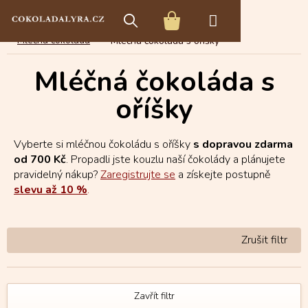
Přejít
E-shop s čokoládou
Tabulková čokoláda
na
NÁKUPNÍ
obsah
Mléčná čokoláda
Mléčná čokoláda s oříšky
KOŠÍK
Mléčná čokoláda s
oříšky
Vyberte si mléčnou čokoládu s oříšky
s dopravou zdarma
od 700 Kč
. Propadli jste kouzlu naší čokolády a plánujete
pravidelný nákup?
Zaregistrujte se
a získejte postupně
slevu až 10 %
.
Zavřít filtr