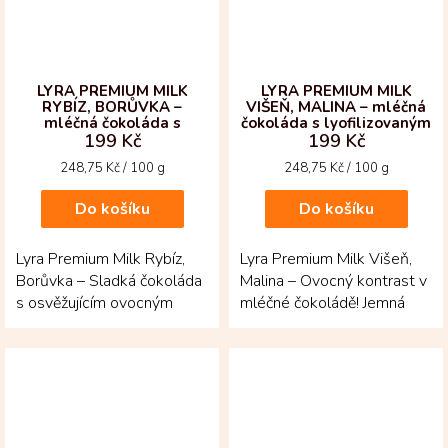
LYRA PREMIUM MILK
LYRA PREMIUM MILK
RYBÍZ, BORŮVKA –
VIŠEŇ, MALINA – mléčná
mléčná čokoláda s
čokoláda s lyofilizovaným
199 Kč
199 Kč
lyofilizovaným ovocem
ovocem
Měrná
Měrná
248,75 Kč / 100 g
248,75 Kč / 100 g
cena:
cena:
Do košíku
Do košíku
Lyra Premium Milk Rybíz,
Lyra Premium Milk Višeň,
Borůvka – Sladká čokoláda
Malina – Ovocný kontrast v
s osvěžujícím ovocným
mléčné čokoládě! Jemná
kontrastem! Mléčná tabulka
tabulka z Jižní Ameriky je
z Jižní Ameriky...
posypaná...