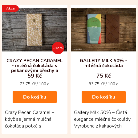
V
Akce
ý
p
i
s
p
r
–32 %
o
d
CRAZY PECAN CARAMEL
GALLERY MILK 50% -
- mléčná čokoláda s
mléčná čokoláda
u
pekanovými ořechy a
k
59 Kč
75 Kč
slaným karamelem
t
Měrná
Měrná
73,75 Kč / 100 g
93,75 Kč / 100 g
ů
cena:
cena:
Do košíku
Do košíku
Crazy Pecan Caramel –
Gallery Milk 50% – Čistá
když se jemná mléčná
elegance mléčné čokolády!
čokoláda potká s
Vyrobena z kakaových
pekanovými ořechy a
bobů criollo a trinitario z