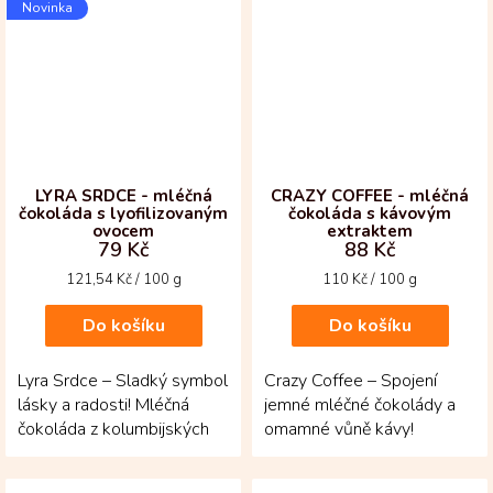
Novinka
bobů...
LYRA SRDCE - mléčná
CRAZY COFFEE - mléčná
čokoláda s lyofilizovaným
čokoláda s kávovým
ovocem
extraktem
79 Kč
88 Kč
Měrná
Měrná
121,54 Kč / 100 g
110 Kč / 100 g
cena:
cena:
Do košíku
Do košíku
Lyra Srdce – Sladký symbol
Crazy Coffee – Spojení
lásky a radosti! Mléčná
jemné mléčné čokolády a
čokoláda z kolumbijských
omamné vůně kávy!
kakaových bobů ve tvaru
Tabulka z venezuelských
srdce, posypaná...
kakaových bobů s