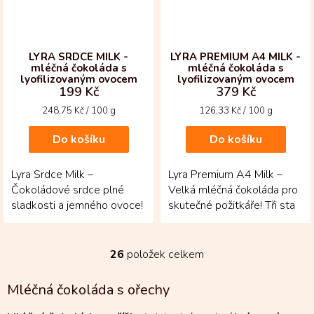
LYRA SRDCE MILK -
LYRA PREMIUM A4 MILK -
mléčná čokoláda s
mléčná čokoláda s
lyofilizovaným ovocem
lyofilizovaným ovocem
199 Kč
379 Kč
Měrná
Měrná
248,75 Kč / 100 g
126,33 Kč / 100 g
cena:
cena:
Do košíku
Do košíku
Lyra Srdce Milk –
Lyra Premium A4 Milk –
Čokoládové srdce plné
Velká mléčná čokoláda pro
sladkosti a jemného ovoce!
skutečné požitkáře! Tři sta
Mléčná čokoláda z bobů
gramů kolumbijské
Fino de Aroma je
čokolády je posypáno...
doplněná...
26
položek celkem
O
v
l
Mléčná čokoláda s ořechy
á
d