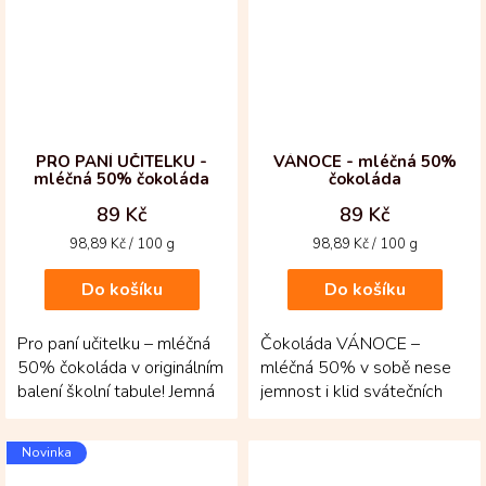
PRO PANÍ UČITELKU -
VÁNOCE - mléčná 50%
mléčná 50% čokoláda
čokoláda
89 Kč
89 Kč
Měrná
Měrná
98,89 Kč / 100 g
98,89 Kč / 100 g
cena:
cena:
Do košíku
Do košíku
Pro paní učitelku – mléčná
Čokoláda VÁNOCE –
50% čokoláda v originálním
mléčná 50% v sobě nese
balení školní tabule! Jemná
jemnost i klid svátečních
a sametová chuť z
dnů. Tabulka z
prvotřídních...
kolumbijských bobů Fino
Novinka
de...