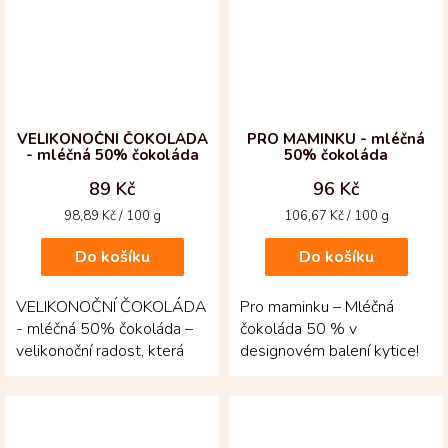
VELIKONOČNÍ ČOKOLÁDA
PRO MAMINKU - mléčná
- mléčná 50% čokoláda
50% čokoláda
89 Kč
96 Kč
Měrná
Měrná
98,89 Kč / 100 g
106,67 Kč / 100 g
cena:
cena:
Do košíku
Do košíku
VELIKONOČNÍ ČOKOLÁDA
Pro maminku – Mléčná
- mléčná 50% čokoláda –
čokoláda 50 % v
velikonoční radost, která
designovém balení kytice!
potěší na první pohled i
Krémová čokoláda z
ochutnání! Jemná...
kolumbijských kakaových
bobů nabízí...