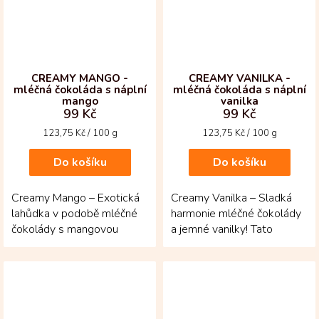
CREAMY MANGO -
CREAMY VANILKA -
mléčná čokoláda s náplní
mléčná čokoláda s náplní
mango
vanilka
99 Kč
99 Kč
Měrná
Měrná
123,75 Kč / 100 g
123,75 Kč / 100 g
cena:
cena:
Do košíku
Do košíku
Creamy Mango – Exotická
Creamy Vanilka – Sladká
lahůdka v podobě mléčné
harmonie mléčné čokolády
čokolády s mangovou
a jemné vanilky! Tato
náplní! Mléčná 35%
mléčná čokoláda se spojuje
čokoláda z kolumbijských...
s krémovou...