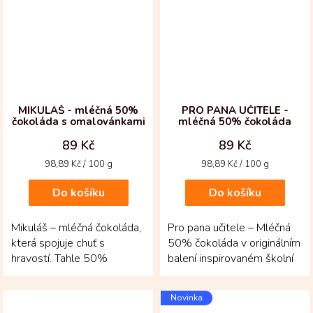
MIKULÁŠ - mléčná 50%
PRO PANA UČITELE -
čokoláda s omalovánkami
mléčná 50% čokoláda
89 Kč
89 Kč
Měrná
Měrná
98,89 Kč / 100 g
98,89 Kč / 100 g
cena:
cena:
Do košíku
Do košíku
Mikuláš – mléčná čokoláda,
Pro pana učitele – Mléčná
která spojuje chuť s
50% čokoláda v originálním
hravostí. Tahle 50%
balení inspirovaném školní
kolumbijská mikulášská
tabulí! Krémová a vyvážená
čokoláda potěší nejen
čokoláda z...
Novinka
svou...