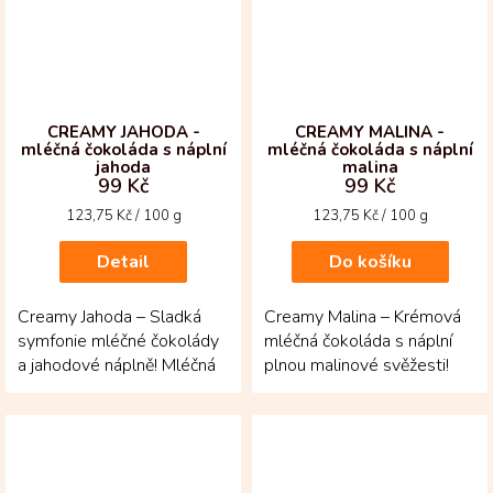
CREAMY JAHODA -
CREAMY MALINA -
mléčná čokoláda s náplní
mléčná čokoláda s náplní
jahoda
malina
99 Kč
99 Kč
Měrná
Měrná
123,75 Kč / 100 g
123,75 Kč / 100 g
cena:
cena:
Detail
Do košíku
Creamy Jahoda – Sladká
Creamy Malina – Krémová
symfonie mléčné čokolády
mléčná čokoláda s náplní
a jahodové náplně! Mléčná
plnou malinové svěžesti!
35% čokoláda z
Mléčná 35% čokoláda z
kolumbijských kakaových
kolumbijských...
bobů...