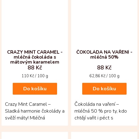
kávovým...
CRAZY MINT CARAMEL -
ČOKOLÁDA NA VAŘENÍ -
mléčná čokoláda s
mléčná 50%
mátovým karamelem
88 Kč
88 Kč
Měrná
Měrná
110 Kč / 100 g
62,86 Kč / 100 g
cena:
cena:
Do košíku
Do košíku
Crazy Mint Caramel –
Čokoláda na vaření –
Sladká harmonie čokolády a
mléčná 50 % pro ty, kdo
svěží máty! Mléčná
chtějí vařit i péct s
čokoláda z kakaových bobů
opravdovou kvalitou!
Fino de Aroma z...
Vznikla z kakaových bobů...