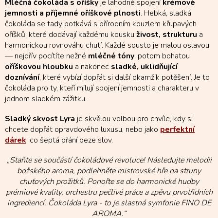
Mléčná čokoláda s oříšky
je lahodné spojení
krémové
a
jemnosti a příjemné oříškové plnosti
. Hebká, sladká
c
čokoláda se tady potkává s přírodním kouzlem křupavých
í
oříšků, které dodávají každému kousku
živost, strukturu
a
p
r
harmonickou rovnováhu chutí. Každé sousto je malou oslavou
v
— nejdřív pocítíte nežné
mléčné tóny
, potom bohatou
k
oříškovou hloubku
a nakonec
sladké, uklidňující
y
doznívání
, které vybízí dopřát si další okamžik potěšení. Je to
v
čokoláda pro ty, kteří milují spojení jemnosti a charakteru v
ý
jednom sladkém zážitku.
p
i
Sladký skvost Lyra
je skvělou volbou pro chvíle, kdy si
s
u
chcete dopřát opravdového luxusu, nebo jako
perfektní
dárek
, co šeptá přání beze slov.
„Staňte se součástí čokoládové revoluce! Následujte melodii
božského aroma, podlehněte mistrovské hře na struny
chuťových prožitků. Ponořte se do harmonické hudby
prémiové kvality, orchestru pečlivé práce a zpěvu prvotřídních
ingrediencí. Čokoláda Lyra - to je slastná symfonie FINO DE
AROMA.“