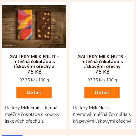
křupavým slaným
kolumbijské...
karamelem! Tabulka z...
GALLERY MILK FRUIT -
GALLERY MILK NUTS -
mléčná čokoláda s
mléčná čokoláda s
lískovými ořechy a
lískovými ořechy
75 Kč
75 Kč
rozinkami
Měrná
Měrná
93,75 Kč / 100 g
93,75 Kč / 100 g
cena:
cena:
Detail
Detail
Gallery Milk Fruit – Jemná
Gallery Milk Nuts –
mléčná čokoláda s kousky
Krémová mléčná čokoláda s
lískových ořechů a
křupavými lískovými ořechy!
sladkých rozinek!
Vytvořená z kakaových
Vytvořená z kakaových
bobů criollo a...