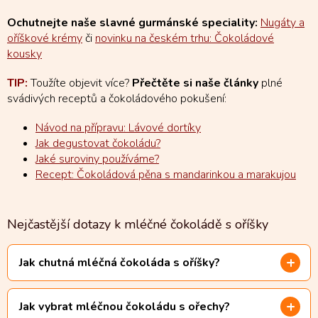
Ochutnejte naše slavné gurmánské speciality:
Nugáty a
oříškové krémy
či
novinku na českém trhu: Čokoládové
kousky
TIP:
Toužíte objevit více?
Přečtěte si naše články
plné
svádivých receptů a čokoládového pokušení:
Návod na přípravu: Lávové dortíky
Jak degustovat čokoládu?
Jaké suroviny používáme?
Recept: Čokoládová pěna s mandarinkou a marakujou
Nejčastější dotazy k mléčné čokoládě s oříšky
Jak chutná mléčná čokoláda s oříšky?
Jak vybrat mléčnou čokoládu s ořechy?