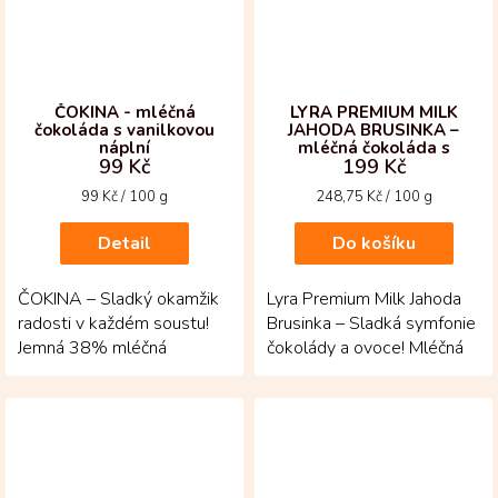
ČOKINA - mléčná
LYRA PREMIUM MILK
čokoláda s vanilkovou
JAHODA BRUSINKA –
náplní
mléčná čokoláda s
99 Kč
199 Kč
lyofilizovaným ovocem
Měrná
Měrná
99 Kč / 100 g
248,75 Kč / 100 g
cena:
cena:
Detail
Do košíku
ČOKINA – Sladký okamžik
Lyra Premium Milk Jahoda
radosti v každém soustu!
Brusinka – Sladká symfonie
Jemná 38% mléčná
čokolády a ovoce! Mléčná
čokoláda se snoubí s
čokoláda z Jižní Ameriky se
krémovou vanilkovou náplní
snoubí s...
a...