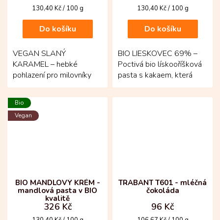
karamelem
Měrná
Měrná
130,40 Kč / 100 g
130,40 Kč / 100 g
cena:
cena:
Do košíku
Do košíku
VEGAN SLANÝ
BIO LIESKOVEC 69% –
KARAMEL – hebké
Poctivá bio lískooříšková
pohlazení pro milovníky
pasta s kakaem, která
jemně sladkých chutí!
chutná čistě a intenzivně.
Lahodná lískooříšková
Základ tvoří 69 % bio...
Bio
pasta spojuje...
Vegan
BIO MANDLOVÝ KRÉM -
TRABANT T601 - mléčná
mandlová pasta v BIO
čokoláda
kvalitě
326 Kč
96 Kč
Měrná
Měrná