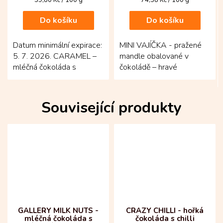
cena:
cena:
Do košíku
Do košíku
Datum minimální expirace:
MINI VAJÍČKA - pražené
5. 7. 2026. CARAMEL –
mandle obalované v
mléčná čokoláda s
čokoládě – hravé
karamelem – jemně
velikonoční mlsání, které
krémové pohlazení pro
potěší barvami, křupnutím
všechny,...
i...
Související produkty
GALLERY MILK NUTS -
CRAZY CHILLI - hořká
mléčná čokoláda s
čokoláda s chilli