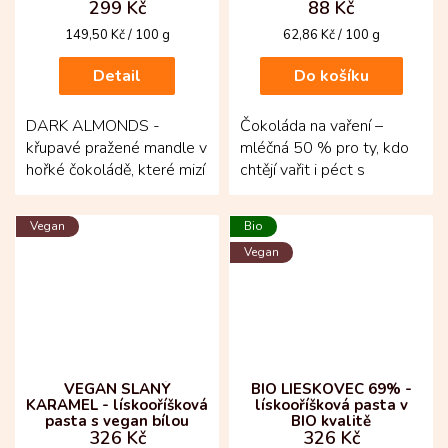
299 Kč
88 Kč
Měrná
Měrná
149,50 Kč / 100 g
62,86 Kč / 100 g
cena:
cena:
Detail
Do košíku
DARK ALMONDS -
Čokoláda na vaření –
křupavé pražené mandle v
mléčná 50 % pro ty, kdo
hořké čokoládě, které mizí
chtějí vařit i péct s
z misky samy! Nejprve se
opravdovou kvalitou!
začne pražením...
Vznikla z kakaových
Vegan
Bio
bobů...
Vegan
VEGAN SLANÝ
BIO LIESKOVEC 69% -
KARAMEL - lískooříšková
lískooříšková pasta v
pasta s vegan bílou
BIO kvalitě
326 Kč
326 Kč
čokoládou a slaným