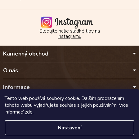
Sledujte naše sladké tipy na
Instagramu
Z
Kamenný obchod
á
p
a
O nás
t
í
Informace
Tento web používá soubory cookie. Dalším procházením
Kontakt
tohoto webu vyjadřujete souhlas s jejich používáním. Více
informací
zde
.
Doprava a platba
Nastavení