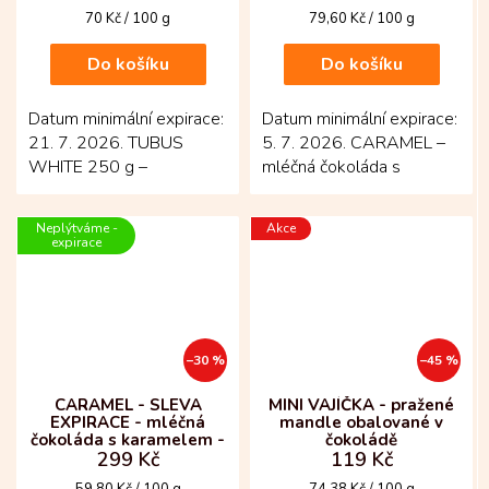
Měrná
Měrná
70 Kč / 100 g
79,60 Kč / 100 g
cena:
cena:
Do košíku
Do košíku
Datum minimální expirace:
Datum minimální expirace:
21. 7. 2026. TUBUS
5. 7. 2026. CARAMEL –
WHITE 250 g –
mléčná čokoláda s
Sametově jemná bílá
karamelem – jemně
čokoláda v pecičkách pro
krémové pohlazení pro
Neplýtváme -
Akce
horkou...
všechny,...
expirace
–30 %
–45 %
CARAMEL - SLEVA
MINI VAJÍČKA - pražené
EXPIRACE - mléčná
mandle obalované v
čokoláda s karamelem -
čokoládě
299 Kč
119 Kč
500 g
Měrná
Měrná
59,80 Kč / 100 g
74,38 Kč / 100 g