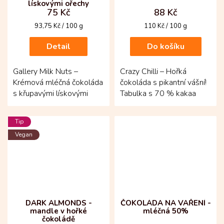
lískovými ořechy
75 Kč
88 Kč
Měrná
Měrná
93,75 Kč / 100 g
110 Kč / 100 g
cena:
cena:
Detail
Do košíku
Gallery Milk Nuts –
Crazy Chilli – Hořká
Krémová mléčná čokoláda
čokoláda s pikantní vášní!
s křupavými lískovými
Tabulka s 70 % kakaa
ořechy! Vytvořená z
pochází z Venezuely a je
kakaových bobů criollo a...
doplněná o kolumbijské...
Tip
Vegan
DARK ALMONDS -
ČOKOLÁDA NA VAŘENÍ -
mandle v hořké
mléčná 50%
čokoládě