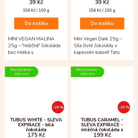
39 Kč
39 Kč
malinami
Měrná
Měrná
156 Kč / 100 g
156 Kč / 100 g
cena:
cena:
Do košíku
Do košíku
MINI VEGAN MALINA
Mini Vegan Dark 25g –
25g – "mléčná" čokoláda
Síla čisté čokolády v
bez mléka s
kapesním balení! Tato
lyofilizovanými malinami –
70% hořká čokoláda je
ovocně svěží potěšení,
vyrobena z vybraných...
Neplýtváme -
Neplýtváme -
které...
expirace
expirace
–29 %
–33 %
TUBUS WHITE - SLEVA
TUBUS CARAMEL -
EXPIRACE - bílá
SLEVA EXPIRACE -
čokoláda
mléčná čokoláda s
175 Kč
199 Kč
karamelem