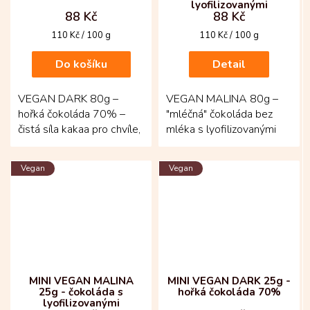
lyofilizovanými
88 Kč
88 Kč
malinami
Měrná
Měrná
110 Kč / 100 g
110 Kč / 100 g
cena:
cena:
Do košíku
Detail
VEGAN DARK 80g –
VEGAN MALINA 80g –
hořká čokoláda 70% –
"mléčná" čokoláda bez
čistá síla kakaa pro chvíle,
mléka s lyofilizovanými
kdy chcete jen poctivou
malinami– ovocně svěží
chuť bez zbytečností!...
tabulka, která překvapí...
Vegan
Vegan
MINI VEGAN MALINA
MINI VEGAN DARK 25g -
25g - čokoláda s
hořká čokoláda 70%
lyofilizovanými