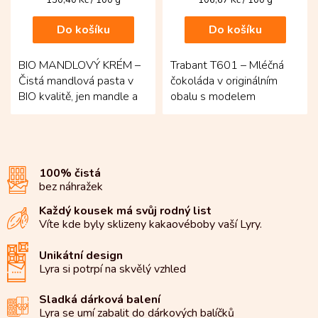
130,40 Kč / 100 g
106,67 Kč / 100 g
cena:
cena:
Do košíku
Do košíku
BIO MANDLOVÝ KRÉM –
Trabant T601 – Mléčná
Čistá mandlová pasta v
čokoláda v originálním
BIO kvalitě, jen mandle a
obalu s modelem
špetka mořské soli.
legendárního auta!
Vzniká z pražených bio...
Krémová 50% čokoláda z
kolumbijských...
100% čistá
bez náhražek
Každý kousek má svůj rodný list
Víte kde byly sklizeny kakaové
boby vaší Lyry.
Unikátní design
Lyra si potrpí na
skvělý vzhled
Sladká dárková balení
Lyra se umí zabalit do
dárkových balíčků