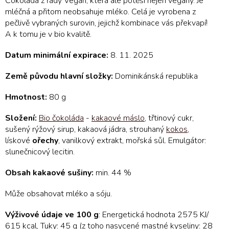
Čokoláda z řady Vegan, která ale potěší nejen vegany. Je
mléčná a přitom neobsahuje mléko. Celá je vyrobena z
pečlivě vybraných surovin, jejichž kombinace vás překvapí!
A k tomu je v bio kvalitě.
Datum minimální expirace:
8. 11. 2025
Země původu hlavní složky:
Dominikánská republika
Hmotnost:
80 g
Složení:
Bio čokoláda
-
kakaové máslo
, třtinový cukr,
sušený rýžový sirup, kakaová jádra, strouhaný
kokos
,
lískové
ořechy
, vanilkový extrakt, mořská sůl. Emulgátor:
slunečnicový lecitin.
Obsah kakaové sušiny:
min. 44 %
Může obsahovat mléko a sóju.
Výživové údaje ve 100 g
: Energetická hodnota 2575 KJ/
615 kcal, Tuky: 45 g (z toho nasycené mastné kyseliny: 28