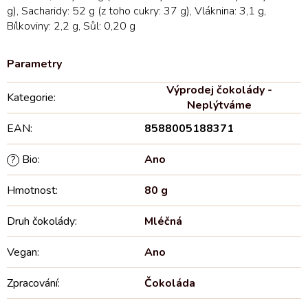
g), Sacharidy: 52 g (z toho cukry: 37 g), Vláknina: 3,1 g,
Bílkoviny: 2,2 g, Sůl: 0,20 g
Výprodej čokolády -
Kategorie
:
Neplýtváme
EAN
:
8588005188371
Bio
:
Ano
?
Hmotnost
:
80 g
Druh čokolády
:
Mléčná
Vegan
:
Ano
Zpracování
:
Čokoláda